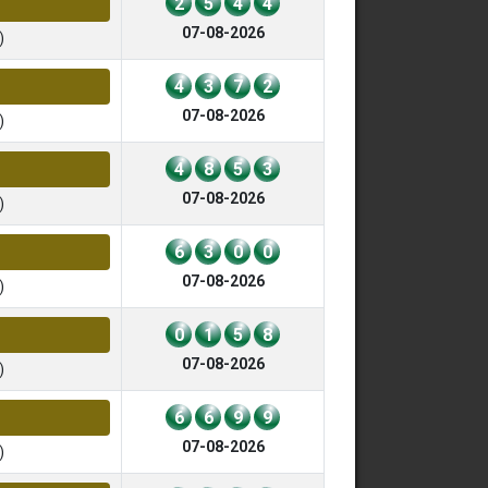
2
5
4
4
07-08-2026
)
4
3
7
2
07-08-2026
)
4
8
5
3
07-08-2026
)
6
3
0
0
07-08-2026
)
0
1
5
8
07-08-2026
)
6
6
9
9
07-08-2026
)