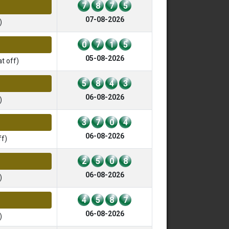
7
8
7
5
07-08-2026
)
0
7
1
5
05-08-2026
t off)
5
8
4
3
06-08-2026
)
3
7
0
4
06-08-2026
ff)
2
5
0
8
06-08-2026
)
4
5
8
7
06-08-2026
)