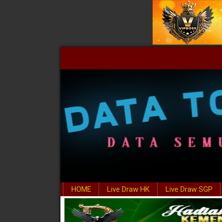
HOME
Live Draw HK
Live Draw SGP