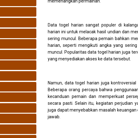
memenangkan permainan.
Data togel harian sangat populer di kala
harian ini untuk melacak hasil undian dan 
sering muncul. Beberapa pemain bahkan men
harian, seperti mengikuti angka yang serin
muncul. Popularitas data togel harian juga te
yang menyediakan akses ke data tersebut.
Namun, data togel harian juga kontroversial 
Beberapa orang percaya bahwa penggunaan 
kecanduan pemain dan memperkuat perseps
secara pasti. Selain itu, kegiatan perjudian
juga dapat menyebabkan masalah keuangan da
jawab.