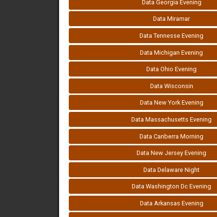
Data Georgia Evening
Data Miramar
Data Tennesse Evening
Data Michigan Evening
Data Ohio Evening
Data Wisconsin
Data New York Evening
Data Massachusetts Evening
Data Canberra Morning
Data New Jersey Evening
Data Delaware Night
Data Washington Dc Evening
Data Arkansas Evening