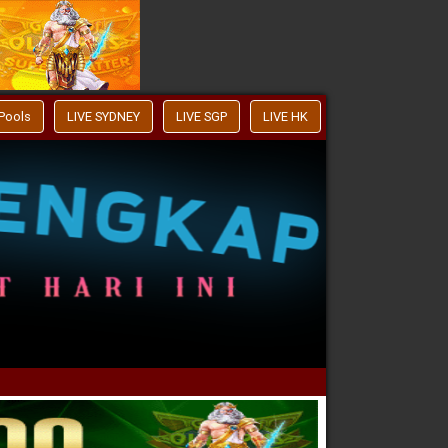
Pools
LIVE SYDNEY
LIVE SGP
LIVE HK