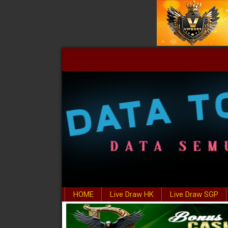
HOME
Live Draw HK
Live Draw SGP