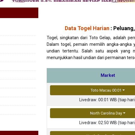
Data Togel Harian
: Peluang,
Togel, singkatan dari Toto Gelap, adalah pe
Dalam togel, pemain memilih angka-angka y
undian tertentu. Salah satu aspek yang m
menunjukkan hasil undian dari permainan ters
Market
Toto Macau 00:01
Livedraw: 00:01 WIB (tiap hari
North Carolina Day
Livedraw: 02:50 WIB (tiap hari