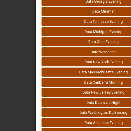
Data Georgia Evening
Data Miramar
Data Tennesse Evening
Data Michigan Evening
Data Ohio Evening
Data Wisconsin
Data New York Evening
Data Massachusetts Evening
Data Canberra Morning
Data New Jersey Evening
Data Delaware Night
Data Washington Dc Evening
Data Arkansas Evening