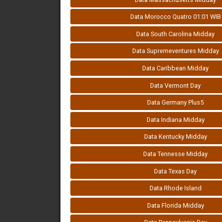
Data Morocco Quatro 01:01 WIB
Data South Carolina Midday
Data Supremeventures Midday
Data Caribbean Midday
Data Vermont Day
Data Germany Plus5
Data Indiana Midday
Data Kentucky Midday
Data Tennesse Midday
Data Texas Day
Data Rhode Island
Data Florida Midday