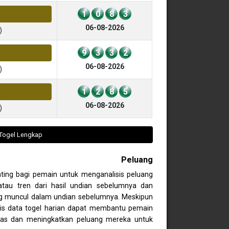
1
0
8
3
06-08-2026
)
9
3
3
2
06-08-2026
)
1
2
8
5
06-08-2026
)
Togel Lengkap
Peluang
ting bagi pemain untuk menganalisis peluang
tau tren dari hasil undian sebelumnya dan
 muncul dalam undian sebelumnya. Meskipun
sis data togel harian dapat membantu pemain
as dan meningkatkan peluang mereka untuk