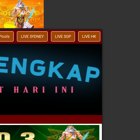
Pools
LIVE SYDNEY
LIVE SGP
LIVE HK