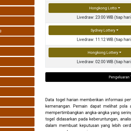
Hongkong Lotto
Livedraw: 23:00 WIB (tiap hari
Sydney Lottery
B
Livedraw: 11:12 WIB (tiap hari
Hongkong Lottery
Livedraw: 02:00 WIB (tiap hari
Pengeluaran 
Data togel harian memberikan informasi pen
kemenangan. Pemain dapat melihat pola a
mempertimbangkan angka-angka yang sering
togel didasarkan pada keberuntungan, anali
dalam membuat keputusan yang lebih cerd