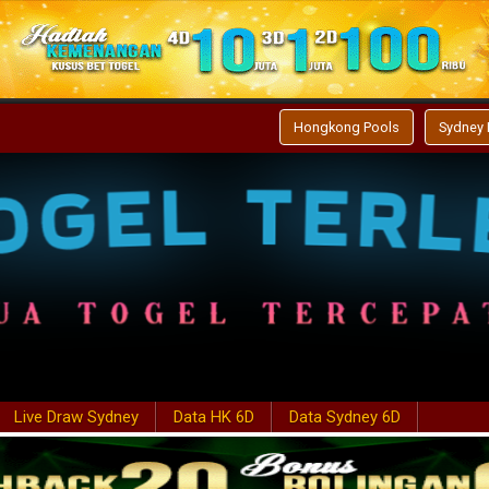
Hongkong Pools
Sydney 
Live Draw Sydney
Data HK 6D
Data Sydney 6D