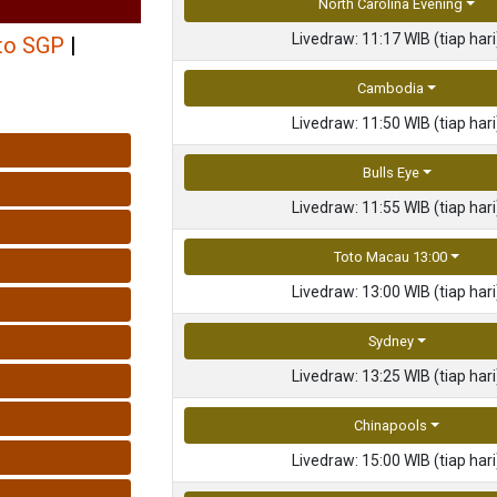
North Carolina Evening
Livedraw: 11:17 WIB (tiap hari
to SGP
|
Cambodia
Livedraw: 11:50 WIB (tiap hari
Bulls Eye
Livedraw: 11:55 WIB (tiap hari
Toto Macau 13:00
Livedraw: 13:00 WIB (tiap hari
Sydney
Livedraw: 13:25 WIB (tiap hari
Chinapools
Livedraw: 15:00 WIB (tiap hari