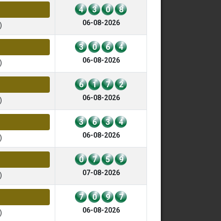
4
3
0
8
06-08-2026
)
3
0
6
4
06-08-2026
)
6
1
7
2
06-08-2026
)
3
6
3
4
06-08-2026
)
0
7
5
9
07-08-2026
)
7
0
9
7
06-08-2026
)