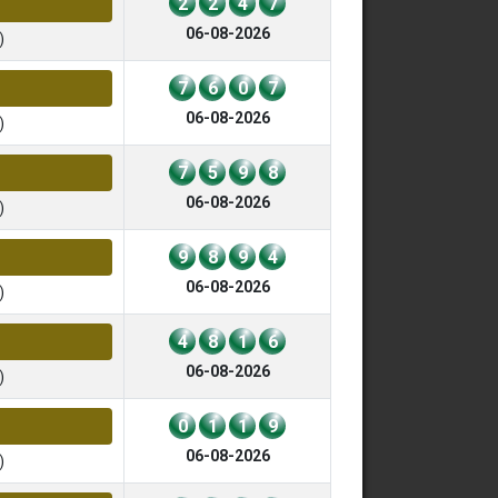
2
2
4
7
06-08-2026
)
7
6
0
7
06-08-2026
)
7
5
9
8
06-08-2026
)
9
8
9
4
06-08-2026
)
4
8
1
6
06-08-2026
)
0
1
1
9
06-08-2026
)