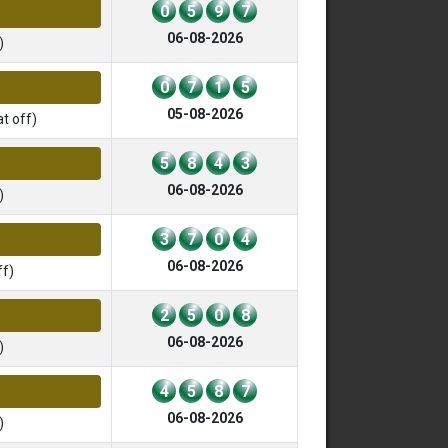
0
5
9
7
06-08-2026
)
0
7
1
5
05-08-2026
t off)
5
8
4
3
06-08-2026
)
3
7
0
4
06-08-2026
ff)
2
5
0
8
06-08-2026
)
4
5
8
7
06-08-2026
)