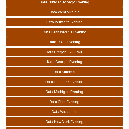
Data Trinidad Tobago Evening
Data West Virginia
Data Vermont Evening
Data Pennsylvania Evening
Data Texas Evening
Data Oregon 07:00 WIB
Data Georgia Evening
Data Miramar
Data Tennesse Evening
Data Michigan Evening
Data Ohio Evening
Data Wisconsin
Data New York Evening