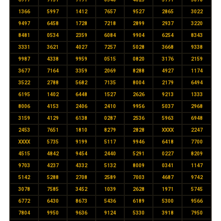
1366
5997
1412
7657
9527
2865
3022
9497
6458
1728
7218
2899
2937
3220
8481
0534
2359
6084
9904
6254
8343
3331
3621
4027
7257
5028
3668
9338
9987
4338
9959
0515
0820
3176
2159
3677
7164
3359
2069
8288
4927
1174
3522
2788
5682
7135
8004
2179
6494
6195
1402
6448
1527
2626
9213
1333
8006
4153
2406
2410
9956
5037
2968
3159
4129
6138
0287
2536
5963
6948
2453
7651
1810
8279
2828
XXXX
2247
XXXX
5735
9199
5117
9946
6418
7700
4515
4842
9454
2440
5291
0227
8209
9703
4237
4332
5132
8009
0341
1147
5142
5288
2708
2589
7003
4687
9742
3078
7585
3452
1039
2628
1971
5745
6772
6430
8673
5436
6189
5300
9566
7804
9950
9636
9124
5330
3918
7950