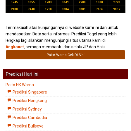
3745
8055
1783
0349
2780
1900
2720
2138
7440
8710
9384
0381
7166
9832
Terimakasih atas kunjungannya di website kami ini dan untuk
mendapatkan Data serta informasi Prediksi Togel yang lebih
lengkap lagi silahkan mengunjungi situs utama kami di
Angkanet
, semoga membantu dan selalu JP dan Hoki.
Paito Warna Cek Di Sini
Prediksi Hari Ini
Paito HK Warna
Prediksi Singapore
Prediksi Hongkong
Prediksi Sydney
Prediksi Cambodia
Prediksi Bullseye