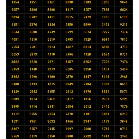
1854
1851
8161
3038
6183
3266
9841
9057
8306
5908
8117
8257
7895
6624
3394
5782
4411
3515
2479
9806
6198
6151
5376
1826
7858
5599
0471
9215
6634
0680
4739
6799
6674
7277
7334
4051
4110
6219
6983
7325
6694
7810
7254
7201
6914
1367
5014
6845
4710
0653
2873
4478
7906
4928
9674
8731
3562
9628
7971
8157
3652
7706
7476
5953
1448
9373
5605
3050
0161
2404
5862
9490
6180
2570
1847
3148
2963
5488
9193
1375
3849
7184
1733
0610
8129
2542
5155
2612
6976
8937
5071
5089
1014
5462
6417
1826
2769
5228
3895
9716
5141
2054
2612
0442
7076
1912
6755
7024
7370
4181
0481
6230
1631
9361
3632
1966
3347
3173
3849
3867
6757
2145
4097
7008
3784
0719
5769
0119
6950
5808
XXXX
1414
2340