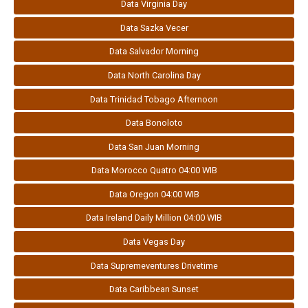
Data Virginia Day
Data Sazka Vecer
Data Salvador Morning
Data North Carolina Day
Data Trinidad Tobago Afternoon
Data Bonoloto
Data San Juan Morning
Data Morocco Quatro 04:00 WIB
Data Oregon 04:00 WIB
Data Ireland Daily Million 04:00 WIB
Data Vegas Day
Data Supremeventures Drivetime
Data Caribbean Sunset