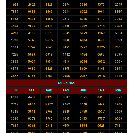
1628
2022
8428
3874
3586
7373
2745
7857
0853
1669
7034
6702
8901
3355
0933
9401
1856
7813
6745
9117
7793
4403
9800
3871
5400
5089
0714
9050
4233
4195
6173
7635
6279
1267
6364
9780
5346
5616
0038
4184
1631
3359
1001
1747
7643
7451
7477
3726
7061
7225
5099
6818
1442
4154
6605
9795
3933
5634
9854
4519
6734
0852
0709
9543
9980
6425
6855
8609
9168
9393
XXXX
5183
0260
7956
2057
7916
1940
TAHUN 2023
SEN
SEL
RAB
KAM
JUM
SAB
MIN
8833
4439
0920
9687
7521
8355
5722
2747
6004
5272
9462
0240
2449
0805
8515
3011
2968
8840
3458
6537
0200
3080
8371
7703
1685
3433
9757
6768
7667
8361
2813
4559
8394
0623
7161
5929
9987
1545
3495
1259
7249
8344