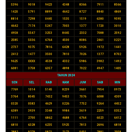
5396
9018
9423
4348
8366
7911
8566
1420
5791
8899
4642
8727
8840
4869
8814
7298
0445
1535
1519
6380
9595
4642
7174
5247
7003
1377
1720
3010
4958
5547
3253
8445
2332
7088
2592
2585
5036
6764
4500
8086
2461
0221
2737
9375
7816
6428
5926
1972
1441
2412
1477
3500
7810
7026
1377
8702
9625
XXXX
4538
4332
5986
3982
1492
6081
3758
6357
4898
7022
4947
1405
TAHUN 2024
SEN
SEL
RAB
KAM
JUM
SAB
MIN
7769
1014
5145
8239
3661
7954
0973
3764
8045
7432
9453
7076
6088
4309
0320
0583
4629
0226
7752
9264
4452
6389
3939
3348
9984
3619
2259
0352
1111
2700
6862
4688
6764
6023
6412
6810
6328
6235
5925
7813
2696
6818
2882
9279
0871
2173
0401
7881
2058