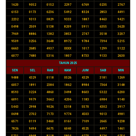
1620
9052
0152
2297
6769
0235
2767
6153
0173
6236
5492
8324
2853
4491
2232
9313
0829
9333
1887
8463
9421
0498
2509
5138
8209
5911
6355
3620
7969
8886
1382
3853
2747
3518
3207
9509
3256
3648
8972
9784
7394
5215
6663
2685
4937
XXXX
1017
1299
5122
6077
7480
5316
1807
8733
9133
2630
TAHUN 2025
SEN
SEL
RAB
KAM
JUM
SAB
MIN
9488
4329
0118
0526
4329
3181
1269
6057
1891
2384
1862
8984
7364
3148
8593
3224
4860
3498
8603
5322
6200
6091
9979
3662
4206
1183
6984
9140
5443
2998
9026
5318
5570
4302
3917
0698
2702
7173
9774
4503
9013
4981
6571
0119
3460
0161
7109
2665
9238
7826
9494
6675
6040
4525
4497
1461
5231
6968
8118
0804
6270
8136
6254