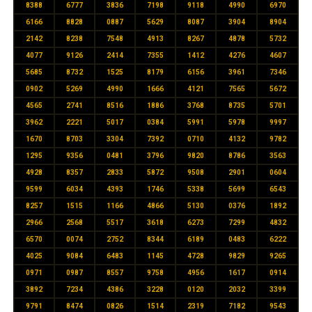
8388
6777
3836
7198
9118
4990
6970
6166
8828
0887
5629
8087
3904
8904
2142
8238
7548
4913
8267
4878
5732
4077
9126
2414
7355
1412
4276
4607
5685
8732
1525
8179
6156
3961
7346
0902
5269
4990
1666
4121
7565
5672
4565
2741
8516
1886
3768
8735
5701
3962
2221
5017
0384
5991
5978
9997
1670
8703
3304
7392
0710
4132
9782
1295
9356
0481
3796
9820
8786
3563
4928
8357
2833
5872
9508
2901
0604
9599
6034
4393
1746
5338
5699
6543
8257
1515
1166
4866
5130
0376
1892
2966
2568
5517
3618
6273
7299
4832
6570
0074
2752
8344
6189
0483
6222
4025
9084
6483
1145
4728
9829
9265
0971
0987
8557
9758
4956
1617
0914
3892
7234
4386
3228
0120
2032
3399
9791
8474
0826
1514
2319
7182
9543