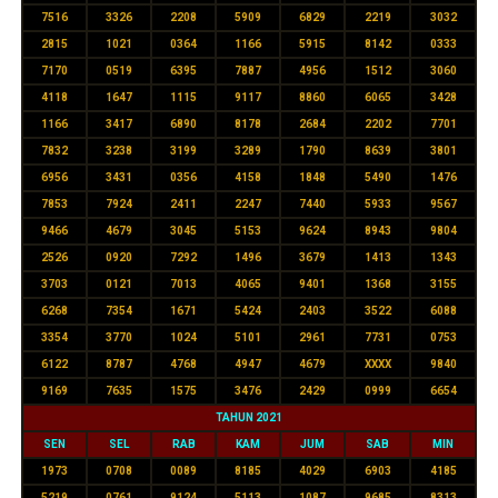
7516
3326
2208
5909
6829
2219
3032
2815
1021
0364
1166
5915
8142
0333
7170
0519
6395
7887
4956
1512
3060
4118
1647
1115
9117
8860
6065
3428
1166
3417
6890
8178
2684
2202
7701
7832
3238
3199
3289
1790
8639
3801
6956
3431
0356
4158
1848
5490
1476
7853
7924
2411
2247
7440
5933
9567
9466
4679
3045
5153
9624
8943
9804
2526
0920
7292
1496
3679
1413
1343
3703
0121
7013
4065
9401
1368
3155
6268
7354
1671
5424
2403
3522
6088
3354
3770
1024
5101
2961
7731
0753
6122
8787
4768
4947
4679
XXXX
9840
9169
7635
1575
3476
2429
0999
6654
TAHUN 2021
SEN
SEL
RAB
KAM
JUM
SAB
MIN
1973
0708
0089
8185
4029
6903
4185
5219
0761
9124
5113
1087
9685
8313