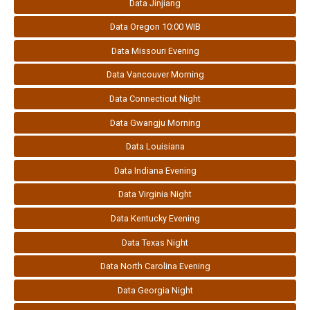
Data Jinjiang
Data Oregon 10:00 WIB
Data Missouri Evening
Data Vancouver Morning
Data Connecticut Night
Data Gwangju Morning
Data Louisiana
Data Indiana Evening
Data Virginia Night
Data Kentucky Evening
Data Texas Night
Data North Carolina Evening
Data Georgia Night