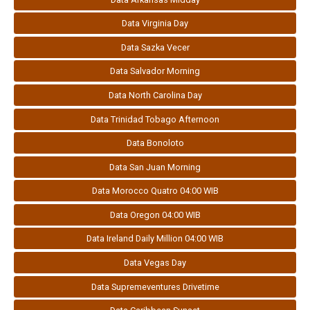
Data Virginia Day
Data Sazka Vecer
Data Salvador Morning
Data North Carolina Day
Data Trinidad Tobago Afternoon
Data Bonoloto
Data San Juan Morning
Data Morocco Quatro 04:00 WIB
Data Oregon 04:00 WIB
Data Ireland Daily Million 04:00 WIB
Data Vegas Day
Data Supremeventures Drivetime