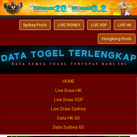
Sydney Pools
LIVE SYDNEY
LIVE SGP
LIVE HK
Hongkong Pools
HOME
Live Draw HK
Live Draw SGP
Live Draw Sydney
Data HK 6D
Data Sydney 6D