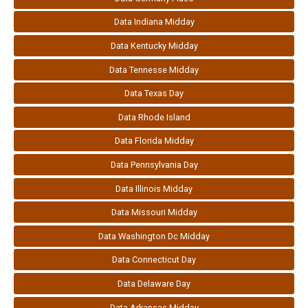
Data Indiana Midday
Data Kentucky Midday
Data Tennesse Midday
Data Texas Day
Data Rhode Island
Data Florida Midday
Data Pennsylvania Day
Data Illinois Midday
Data Missouri Midday
Data Washington Dc Midday
Data Connecticut Day
Data Delaware Day
Data Arkansas Midday