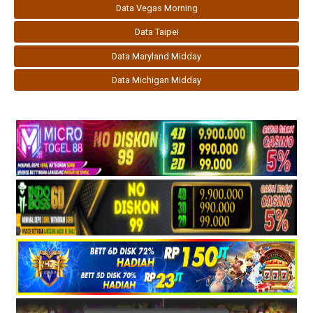
Data Vegas Morning
Data Taipei
Data Maryland Midday
Data Michigan Midday