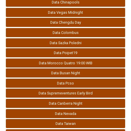
Data Chinapools
Data Vegas Midnight
Data Chengdu Day
Data Colombus
Data Sazka Poledni
Data Poipet19
Data Morocco Quatro 19:00 WIB
Data Busan Night
Data Pcso
Data Supremeventures Early Bird
Data Canberra Night
Data Nevada
Data Taiwan