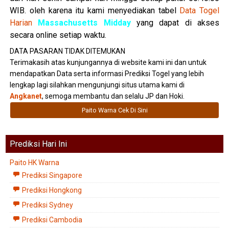
WIB. oleh karena itu kami menyediakan tabel
Data Togel
Harian
Massachusetts Midday
yang dapat di akses
secara online setiap waktu.
DATA PASARAN TIDAK DITEMUKAN
Terimakasih atas kunjungannya di website kami ini dan untuk
mendapatkan Data serta informasi Prediksi Togel yang lebih
lengkap lagi silahkan mengunjungi situs utama kami di
Angkanet
, semoga membantu dan selalu JP dan Hoki.
Paito Warna Cek Di Sini
Prediksi Hari Ini
Paito HK Warna
Prediksi Singapore
Prediksi Hongkong
Prediksi Sydney
Prediksi Cambodia