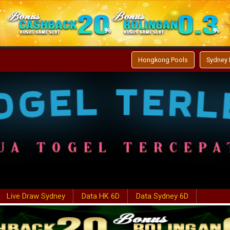
Hongkong Pools
Sydney 
Live Draw Sydney
Data HK 6D
Data Sydney 6D