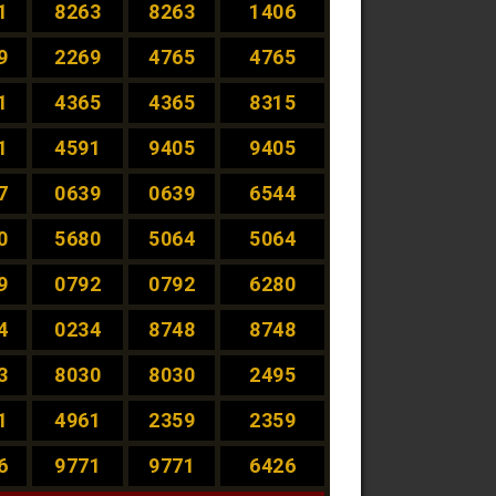
1
8263
8263
1406
9
2269
4765
4765
1
4365
4365
8315
1
4591
9405
9405
7
0639
0639
6544
0
5680
5064
5064
9
0792
0792
6280
4
0234
8748
8748
3
8030
8030
2495
1
4961
2359
2359
6
9771
9771
6426