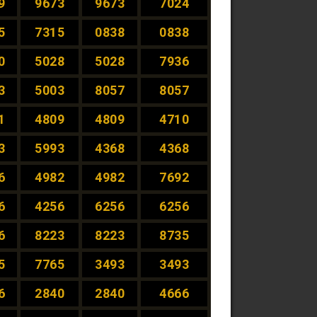
9
9673
9673
7024
5
7315
0838
0838
0
5028
5028
7936
3
5003
8057
8057
1
4809
4809
4710
3
5993
4368
4368
6
4982
4982
7692
6
4256
6256
6256
6
8223
8223
8735
5
7765
3493
3493
6
2840
2840
4666