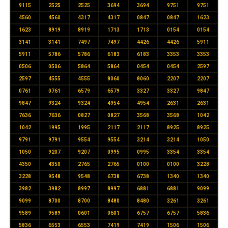
9115
2525
2525
3694
3694
9751
9751
4560
4560
4317
4317
0847
0847
1623
1623
8919
8919
1713
1713
0154
0154
3141
3141
7497
7497
4426
4426
5911
5911
5786
5786
6183
6183
3353
3353
0506
0506
5864
5864
0454
0454
2597
2597
4555
4555
8060
8060
2207
2207
0761
0761
6579
6579
3327
3327
9847
9847
9324
9324
4954
4954
2631
2631
7636
7636
0827
0827
3568
3568
1042
1042
1995
1995
2117
2117
8925
8925
9791
9791
9554
9554
3214
3214
1050
1050
9207
9207
0995
0995
3354
3354
4350
4350
2765
2765
0100
0100
3228
3228
9548
9548
6738
6738
1340
1340
3982
3982
8997
8997
6881
6881
9099
9099
8700
8700
8480
8480
3261
3261
9589
9589
0601
0601
6757
6757
5836
5836
6553
6553
7419
7419
1506
1506