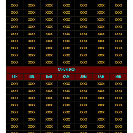
XXXX
XXXX
XXXX
XXXX
XXXX
XXXX
XXXX
XXXX
XXXX
XXXX
XXXX
XXXX
XXXX
XXXX
XXXX
XXXX
XXXX
XXXX
XXXX
XXXX
XXXX
XXXX
XXXX
XXXX
XXXX
XXXX
XXXX
XXXX
XXXX
XXXX
XXXX
XXXX
XXXX
XXXX
XXXX
XXXX
XXXX
XXXX
XXXX
XXXX
XXXX
XXXX
XXXX
XXXX
XXXX
XXXX
XXXX
XXXX
XXXX
XXXX
XXXX
XXXX
XXXX
XXXX
XXXX
XXXX
XXXX
XXXX
XXXX
XXXX
XXXX
XXXX
XXXX
TAHUN 2024
SEN
SEL
RAB
KAM
JUM
SAB
MIN
XXXX
XXXX
XXXX
XXXX
XXXX
XXXX
XXXX
XXXX
XXXX
XXXX
XXXX
XXXX
XXXX
XXXX
XXXX
XXXX
XXXX
XXXX
XXXX
XXXX
XXXX
XXXX
XXXX
XXXX
XXXX
XXXX
XXXX
XXXX
XXXX
XXXX
XXXX
XXXX
XXXX
XXXX
XXXX
XXXX
XXXX
XXXX
XXXX
XXXX
XXXX
XXXX
XXXX
XXXX
XXXX
XXXX
XXXX
XXXX
XXXX