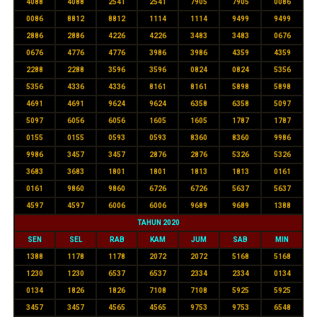
4088
4088
2541
2541
7905
7905
0086
0086
8812
8812
1114
1114
9499
9499
2886
2886
4226
4226
3483
3483
0676
0676
4776
4776
3986
3986
4359
4359
2288
2288
3596
3596
0824
0824
5356
5356
4336
4336
8161
8161
5898
5898
4691
4691
9624
9624
6358
6358
5097
5097
6056
6056
1605
1605
1787
1787
0155
0155
0593
0593
8360
8360
9986
9986
3457
3457
2876
2876
5326
5326
3683
3683
1801
1801
1813
1813
0161
0161
9860
9860
6726
6726
5637
5637
4597
4597
6006
6006
9689
9689
1388
TAHUN 2020
SEN
SEL
RAB
KAM
JUM
SAB
MIN
1388
1178
1178
2072
2072
5168
5168
1230
1230
6537
6537
2334
2334
0134
0134
1826
1826
7108
7108
5925
5925
3457
3457
4565
4565
9753
9753
6548