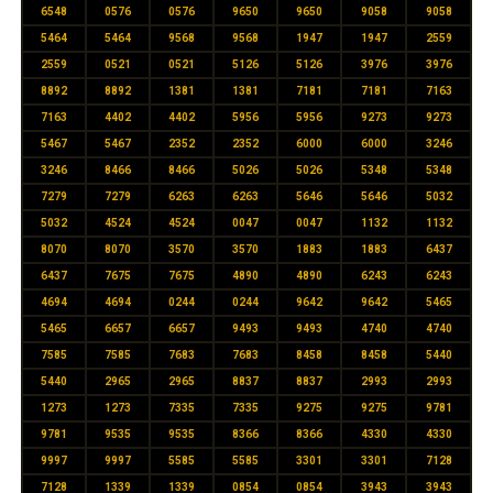
6548
0576
0576
9650
9650
9058
9058
5464
5464
9568
9568
1947
1947
2559
2559
0521
0521
5126
5126
3976
3976
8892
8892
1381
1381
7181
7181
7163
7163
4402
4402
5956
5956
9273
9273
5467
5467
2352
2352
6000
6000
3246
3246
8466
8466
5026
5026
5348
5348
7279
7279
6263
6263
5646
5646
5032
5032
4524
4524
0047
0047
1132
1132
8070
8070
3570
3570
1883
1883
6437
6437
7675
7675
4890
4890
6243
6243
4694
4694
0244
0244
9642
9642
5465
5465
6657
6657
9493
9493
4740
4740
7585
7585
7683
7683
8458
8458
5440
5440
2965
2965
8837
8837
2993
2993
1273
1273
7335
7335
9275
9275
9781
9781
9535
9535
8366
8366
4330
4330
9997
9997
5585
5585
3301
3301
7128
7128
1339
1339
0854
0854
3943
3943