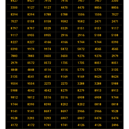
8427
8427
7916
7916
7957
7957
3300
3300
9127
9127
4470
4470
8856
8856
8394
8394
0788
0788
1506
1506
7027
7027
0158
0158
9582
9582
2471
2471
8797
8797
0329
0329
0151
0151
9117
9117
0955
0955
2916
2916
5108
5108
8227
8227
4166
4166
9744
9744
0390
0390
9974
9974
5872
5872
4565
4565
7883
7883
3650
3650
9276
9276
2979
2979
0572
0572
1735
1735
8051
8051
4848
4848
4116
4116
5770
5770
3135
3135
4541
4541
9169
9169
8624
8624
9504
9504
2273
2273
3288
3288
5988
5988
4042
4042
8279
8279
8913
8913
9812
9812
5516
5516
6908
6908
9744
9744
8390
8390
8202
8202
0818
0818
9141
9141
8697
8697
3966
3966
9528
9528
3293
3293
6907
6907
0474
0474
4172
4172
9741
9741
4126
4126
2496