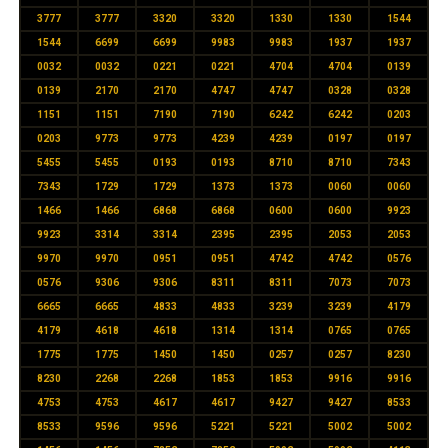
3777
3777
3320
3320
1330
1330
1544
1544
6699
6699
9983
9983
1937
1937
0032
0032
0221
0221
4704
4704
0139
0139
2170
2170
4747
4747
0328
0328
1151
1151
7190
7190
6242
6242
0203
0203
9773
9773
4239
4239
0197
0197
5455
5455
0193
0193
8710
8710
7343
7343
1729
1729
1373
1373
0060
0060
1466
1466
6868
6868
0600
0600
9923
9923
3314
3314
2395
2395
2053
2053
9970
9970
0951
0951
4742
4742
0576
0576
9306
9306
8311
8311
7073
7073
6665
6665
4833
4833
3239
3239
4179
4179
4618
4618
1314
1314
0765
0765
1775
1775
1450
1450
0257
0257
8230
8230
2268
2268
1853
1853
9916
9916
4753
4753
4617
4617
9427
9427
8533
8533
9596
9596
5221
5221
5002
5002