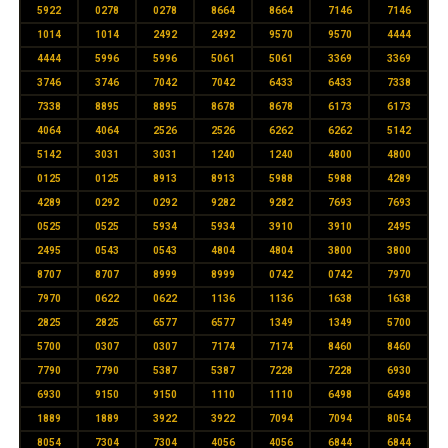
5922
0278
0278
8664
8664
7146
7146
1014
1014
2492
2492
9570
9570
4444
4444
5996
5996
5061
5061
3369
3369
3746
3746
7042
7042
6433
6433
7338
7338
8895
8895
8678
8678
6173
6173
4064
4064
2526
2526
6262
6262
5142
5142
3031
3031
1240
1240
4800
4800
0125
0125
8913
8913
5988
5988
4289
4289
0292
0292
9282
9282
7693
7693
0525
0525
5934
5934
3910
3910
2495
2495
0543
0543
4804
4804
3800
3800
8707
8707
8999
8999
0742
0742
7970
7970
0622
0622
1136
1136
1638
1638
2825
2825
6577
6577
1349
1349
5700
5700
0307
0307
7174
7174
8460
8460
7790
7790
5387
5387
7228
7228
6930
6930
9150
9150
1110
1110
6498
6498
1889
1889
3922
3922
7094
7094
8054
8054
7304
7304
4056
4056
6844
6844