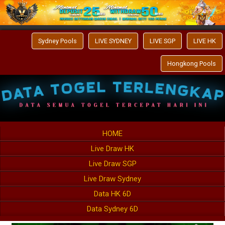
Sydney Pools
LIVE SYDNEY
LIVE SGP
LIVE HK
Hongkong Pools
HOME
Live Draw HK
Live Draw SGP
Live Draw Sydney
Data HK 6D
Data Sydney 6D