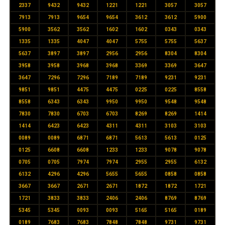
2337
9432
9432
1221
1221
3057
3057
7913
7913
9654
9654
3612
3612
5900
5900
3562
3562
1602
1602
0343
0343
1335
1335
4047
4047
5755
5755
5637
5637
3897
3897
2956
2956
8304
8304
3958
3958
3968
3968
3369
3369
3647
3647
7296
7296
7189
7189
9231
9231
9851
9851
4475
4475
0225
0225
8558
8558
6343
6343
9950
9950
9548
9548
7830
7830
6703
6703
8269
8269
1414
1414
6423
6423
4311
4311
3103
3103
0089
0089
6871
6871
5613
5613
0125
0125
6608
6608
1233
1233
9078
9078
0705
0705
7974
7974
2955
2955
6132
6132
4296
4296
5655
5655
0858
0858
3667
3667
2671
2671
1872
1872
1721
1721
3833
3833
2406
2406
8769
8769
5345
5345
0093
0093
5165
5165
0189
0189
7683
7683
7848
7848
9731
9731