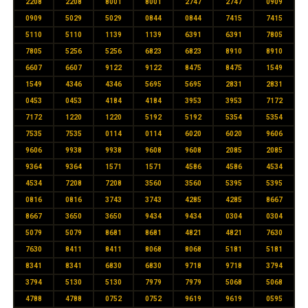
2208
2208
8001
8001
2747
2747
0909
0909
5029
5029
0844
0844
7415
7415
5110
5110
1139
1139
6391
6391
7805
7805
5256
5256
6823
6823
8910
8910
6607
6607
9122
9122
8475
8475
1549
1549
4346
4346
5695
5695
2831
2831
0453
0453
4184
4184
3953
3953
7172
7172
1220
1220
5192
5192
5354
5354
7535
7535
0114
0114
6020
6020
9606
9606
9938
9938
9608
9608
2085
2085
9364
9364
1571
1571
4586
4586
4534
4534
7208
7208
3560
3560
5395
5395
0816
0816
3743
3743
4285
4285
8667
8667
3650
3650
9434
9434
0304
0304
5079
5079
8681
8681
4821
4821
7630
7630
8411
8411
8068
8068
5181
5181
8341
8341
6830
6830
9718
9718
3794
3794
5130
5130
7979
7979
5068
5068
4788
4788
0752
0752
9619
9619
0595