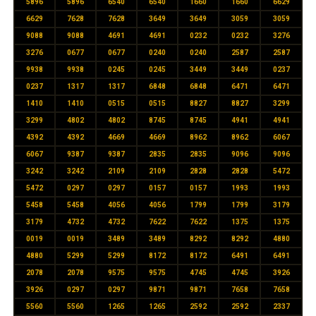
5896
5896
6540
6540
1660
1660
6629
6629
7628
7628
3649
3649
3059
3059
9088
9088
4691
4691
0232
0232
3276
3276
0677
0677
0240
0240
2587
2587
9938
9938
0245
0245
3449
3449
0237
0237
1317
1317
6848
6848
6471
6471
1410
1410
0515
0515
8827
8827
3299
3299
4802
4802
8745
8745
4941
4941
4392
4392
4669
4669
8962
8962
6067
6067
9387
9387
2835
2835
9096
9096
3242
3242
2109
2109
2828
2828
5472
5472
0297
0297
0157
0157
1993
1993
5458
5458
4056
4056
1799
1799
3179
3179
4732
4732
7622
7622
1375
1375
0019
0019
3489
3489
8292
8292
4880
4880
5299
5299
8172
8172
6491
6491
2078
2078
9575
9575
4745
4745
3926
3926
0297
0297
9871
9871
7658
7658
5560
5560
1265
1265
2592
2592
2337