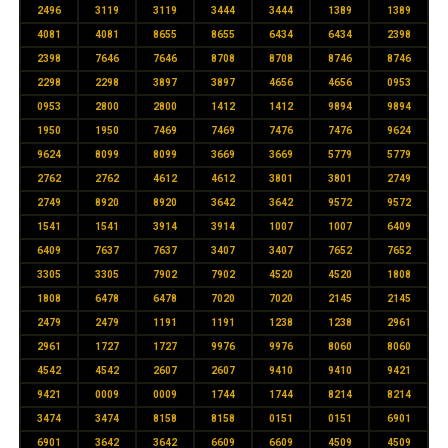
2496
3119
3119
3444
3444
1389
1389
4081
4081
8655
8655
6434
6434
2398
2398
7646
7646
8708
8708
8746
8746
2298
2298
3897
3897
4656
4656
0953
0953
2800
2800
1412
1412
9894
9894
1950
1950
7469
7469
7476
7476
9624
9624
8099
8099
3669
3669
5779
5779
2762
2762
4612
4612
3801
3801
2749
2749
8920
8920
3642
3642
9572
9572
1541
1541
3914
3914
1007
1007
6409
6409
7637
7637
3407
3407
7652
7652
3305
3305
7902
7902
4520
4520
1808
1808
6478
6478
7020
7020
2145
2145
2479
2479
1191
1191
1238
1238
2961
2961
1727
1727
9976
9976
8060
8060
4542
4542
2607
2607
9410
9410
9421
9421
0009
0009
1744
1744
8214
8214
3474
3474
8158
8158
0151
0151
6901
6901
3642
3642
6609
6609
4509
4509