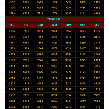
7549
6405
6265
1008
7284
8246
9161
1105
5978
0259
9480
9294
4988
8192
2789
0732
7813
1571
3085
6141
4902
TAHUN 2021
SEN
SEL
RAB
KAM
JUM
SAB
MIN
5215
7442
2013
9051
1457
1304
8675
7597
3207
1585
3549
3911
6388
2172
7991
6081
7183
3427
8853
1216
3779
2433
1959
3069
2173
0716
5967
2584
4705
8313
0482
8791
5256
1129
9648
5109
2932
2068
8200
3851
1249
0454
4490
8022
2650
9356
4508
6831
4095
0204
6558
0326
5980
7776
6154
8367
2952
3244
5784
3575
2023
1934
8699
3279
1812
4695
0125
4210
5979
4525
9645
0184
5791
2342
4669
5897
1413
9532
7071
5518
8691
1354
0660
2726
5343
5830
6301
3767
4795
7842
2688
2654
0953
6376
7225
5213
6539
1610