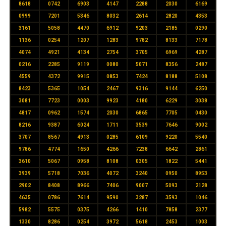
8618
0742
6903
4147
2288
2030
6169
0999
7201
5346
8032
2614
2820
4353
3161
5058
4470
6912
9203
2185
0290
1136
0254
1207
1283
9782
8133
7178
4074
4921
4134
2754
3705
6969
4287
0216
2285
9119
0080
5071
8356
2487
4559
4372
9915
0853
7424
8188
5108
8423
5365
1054
2467
9316
9144
6250
3081
7723
0003
9923
4180
6229
3038
4817
0962
1574
2030
6865
7705
0430
8216
9387
6024
1711
3539
7646
9002
3707
8567
4913
0285
6109
9220
5540
9786
4774
1650
4266
7238
6642
2861
3610
5067
0958
8108
0305
1822
5441
3939
5718
7036
4072
3240
0950
8953
2902
8408
8966
7406
9007
5093
2128
4635
0786
7614
9590
3287
3593
1046
5982
5575
0375
4266
1410
7858
2377
1330
8286
0254
3972
5618
2453
1003