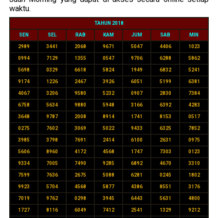
waktu.
TAHUN 2018
SEN
SEL
RAB
KAM
JUM
SAB
MIN
2989
3441
2068
9671
5047
4406
1023
0994
7129
1355
0547
9706
6288
5862
5698
0329
6618
5824
1949
6832
5241
9174
1226
2467
3926
6051
5199
6381
4067
3206
9580
5232
0907
2830
7384
6758
5634
9880
5948
3166
6392
4283
3648
9787
2008
8914
1741
8153
0517
0275
7602
3069
5022
9433
6325
7852
3985
3798
7691
2414
6100
2631
0975
5606
8960
4172
4568
1747
7303
0123
9334
7005
7490
9285
6892
4670
3310
7599
7636
2675
5088
6281
0245
1802
9923
5704
4568
5877
4386
8551
3176
7019
9762
0298
3945
6443
5631
4800
1727
8116
6049
7412
2541
1329
9212