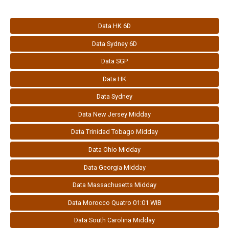
Data HK 6D
Data Sydney 6D
Data SGP
Data HK
Data Sydney
Data New Jersey Midday
Data Trinidad Tobago Midday
Data Ohio Midday
Data Georgia Midday
Data Massachusetts Midday
Data Morocco Quatro 01:01 WIB
Data South Carolina Midday