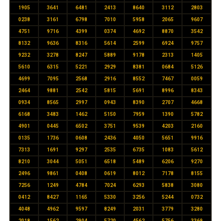
1905
3641
6481
2413
8640
3112
2803
0238
3161
6798
7010
5958
2065
9607
4751
9716
4399
0374
4692
8870
3542
8132
9636
8316
5614
2599
6924
9757
9232
3278
8247
5889
9178
2313
1405
5610
6315
5221
2929
8381
0684
5126
4699
7095
2568
2916
8552
7467
0059
2464
9881
2542
5815
5691
8996
8343
0934
8565
2997
0943
8390
2707
4668
6168
3483
1462
5150
7959
1390
5782
4901
0445
6502
3751
9539
4203
2160
0135
1736
0608
2436
4050
5651
9916
7313
1691
9297
2535
6735
1083
5612
8210
3044
5051
6518
5489
6206
9270
2496
9861
0408
0619
8012
7178
8155
7256
1249
4784
7024
6293
5838
3080
0412
8427
1165
5330
3256
5244
0732
4048
4962
9597
8249
2031
3779
3280
2018
1562
2904
5720
4562
5756
3369