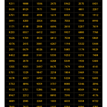
9211
9888
1506
2473
5962
2575
0431
0620
8929
7971
7660
1104
4801
2207
6751
8063
4998
1619
8353
7720
1912
3891
4200
2354
6966
7550
1503
8990
1171
4148
2008
6696
2610
5207
7619
8233
0557
6412
0631
9937
6880
7760
9626
9709
4024
6812
7538
1290
5869
4376
2415
3081
6267
1194
5322
5444
2431
0679
8326
4910
5683
1174
9029
8452
6860
3181
5330
9232
0215
7408
3896
2070
4149
6268
5049
1930
5400
1355
9301
3497
8675
7479
6064
4141
0701
1329
9847
2218
1804
3469
7133
9078
4357
6492
9920
5224
1724
5693
3732
4896
9359
3737
8080
5346
2096
9322
5751
5286
7445
8105
8569
7954
8967
2212
1180
8893
7395
7197
4176
4889
2385
2269
1003
6533
5558
8722
7940
7613
6805
1415
0384
8496
4283