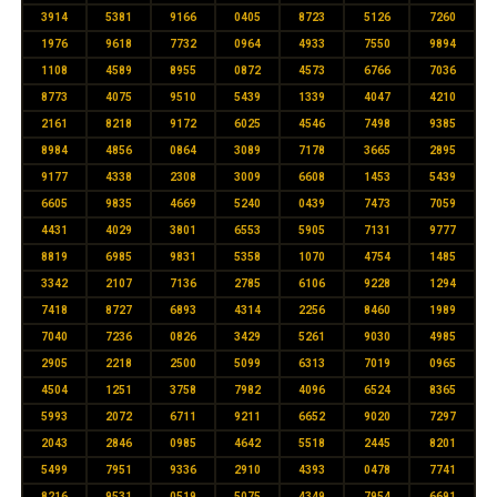
3914
5381
9166
0405
8723
5126
7260
1976
9618
7732
0964
4933
7550
9894
1108
4589
8955
0872
4573
6766
7036
8773
4075
9510
5439
1339
4047
4210
2161
8218
9172
6025
4546
7498
9385
8984
4856
0864
3089
7178
3665
2895
9177
4338
2308
3009
6608
1453
5439
6605
9835
4669
5240
0439
7473
7059
4431
4029
3801
6553
5905
7131
9777
8819
6985
9831
5358
1070
4754
1485
3342
2107
7136
2785
6106
9228
1294
7418
8727
6893
4314
2256
8460
1989
7040
7236
0826
3429
5261
9030
4985
2905
2218
2500
5099
6313
7019
0965
4504
1251
3758
7982
4096
6524
8365
5993
2072
6711
9211
6652
9020
7297
2043
2846
0985
4642
5518
2445
8201
5499
7951
9336
2910
4393
0478
7741
8216
9531
0519
5075
4349
7954
6691