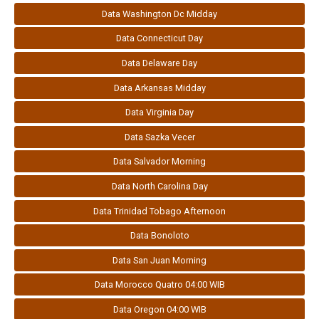
Data Washington Dc Midday
Data Connecticut Day
Data Delaware Day
Data Arkansas Midday
Data Virginia Day
Data Sazka Vecer
Data Salvador Morning
Data North Carolina Day
Data Trinidad Tobago Afternoon
Data Bonoloto
Data San Juan Morning
Data Morocco Quatro 04:00 WIB
Data Oregon 04:00 WIB