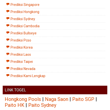
Prediksi Singapore
Prediksi Hongkong
Prediksi Sydney
Prediksi Cambodia
Prediksi Bullseye
Prediksi Pcso
Prediksi Korea
Prediksi Laos
Prediksi Taipei
Prediksi Nevada
Prediksi Kami Lengkap
LINK TOGEL
Hongkong Pools
|
Naga Saon
|
Paito SGP
|
Paito HK
|
Paito Sydney