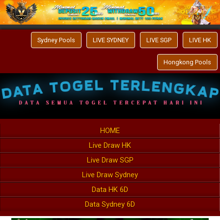
Sydney Pools
LIVE SYDNEY
LIVE SGP
LIVE HK
Hongkong Pools
HOME
Live Draw HK
Live Draw SGP
Live Draw Sydney
Data HK 6D
Data Sydney 6D