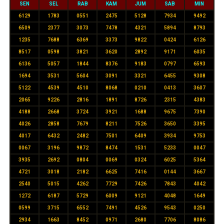
SEN
SEL
RAB
KAM
JUM
SAB
MIN
6129
1783
0551
2475
5128
7934
9492
6509
2377
3073
7478
4321
5894
8793
1235
7688
6369
3373
9822
0424
6126
8517
0598
3821
3620
2892
9171
6035
6136
5057
1844
8376
9183
0797
6593
1694
3531
5604
3091
3321
6455
9308
5122
4539
4510
8068
0210
0413
3607
2065
9226
2816
1891
8726
2315
4383
4188
2668
3724
3921
1688
9675
7390
4026
2858
7679
8211
7526
3650
3395
4017
6432
2482
7501
6409
3934
9753
0067
3196
9872
8474
1531
5233
0047
3935
2692
0804
0069
0324
6025
5364
4721
3018
2182
6625
7416
0144
3667
2540
5015
4262
7729
7426
7843
4042
1272
6187
5729
6009
9121
4048
1649
0599
3715
6552
7491
4526
9543
0250
2934
1663
8452
0971
2680
7706
8086