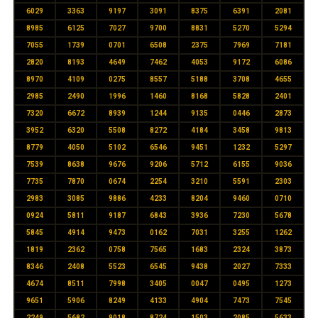
6029
3363
9197
3091
8375
6391
2081
8985
6125
7027
9700
8831
5270
5294
7055
1739
0701
6508
2375
7969
7181
2820
8193
4649
7462
4053
9172
6086
8970
4109
0275
8557
5188
3708
4655
2985
2490
1996
1460
8168
5828
2401
7320
6672
8939
1244
9135
0446
2873
3952
6320
5508
8272
4184
3458
9813
8779
4050
5102
6546
9451
1232
5297
7539
8638
9676
9206
5712
6155
9036
7735
7870
0674
2254
3210
5591
2303
2983
3085
9886
4233
8204
9460
0710
0924
5811
9187
6843
3936
7230
5678
5845
4914
9473
0162
7031
3255
1262
1819
2362
0758
7565
1683
2324
3873
8346
2408
5523
6545
9438
2027
7333
4674
8511
7998
3405
0047
0495
1273
9651
5906
8249
4133
4904
7473
7545
2249
5682
9018
8724
1503
2085
5633