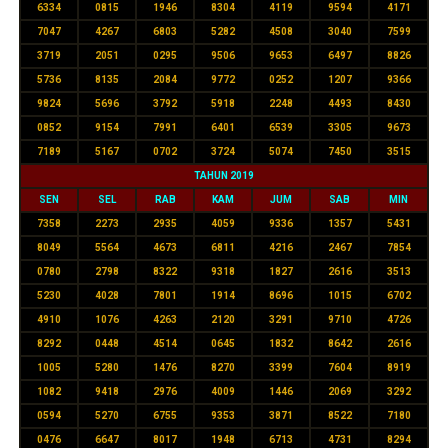
6334
0815
1946
8304
4119
9594
4171
7047
4267
6803
5282
4508
3040
7599
3719
2051
0295
9506
9653
6497
8826
5736
8135
2084
9772
0252
1207
9366
9824
5696
3792
5918
2248
4493
8430
0852
9154
7991
6401
6539
3305
9673
7189
5167
0702
3724
5074
7450
3515
TAHUN 2019
SEN
SEL
RAB
KAM
JUM
SAB
MIN
7358
2273
2935
4059
9336
1357
5431
8049
5564
4673
6811
4216
2467
7854
0780
2798
8322
9318
1827
2616
3513
5230
4028
7801
1914
8696
1015
6702
4910
1076
4263
2120
3291
9710
4726
8292
0448
4514
0645
1832
8642
2616
1005
5280
1476
8270
3399
7604
8919
1082
9418
2976
4009
1446
2069
3292
0594
5270
6755
9353
3871
8522
7180
0476
6647
8017
1948
6713
4731
8294