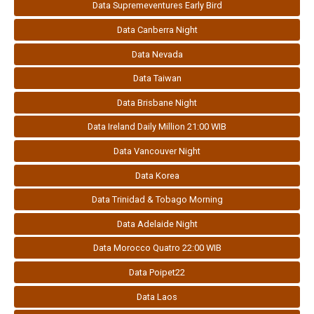
Data Supremeventures Early Bird
Data Canberra Night
Data Nevada
Data Taiwan
Data Brisbane Night
Data Ireland Daily Million 21:00 WIB
Data Vancouver Night
Data Korea
Data Trinidad & Tobago Morning
Data Adelaide Night
Data Morocco Quatro 22:00 WIB
Data Poipet22
Data Laos