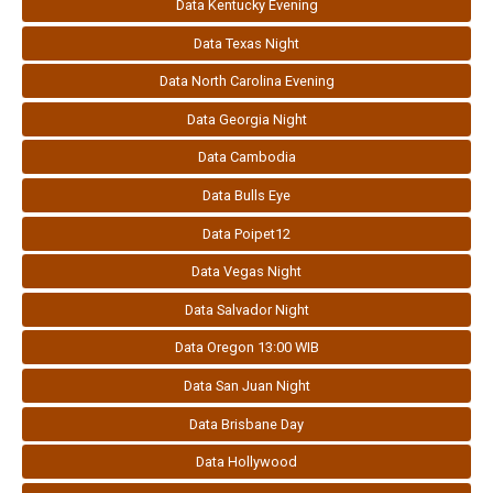
Data Kentucky Evening
Data Texas Night
Data North Carolina Evening
Data Georgia Night
Data Cambodia
Data Bulls Eye
Data Poipet12
Data Vegas Night
Data Salvador Night
Data Oregon 13:00 WIB
Data San Juan Night
Data Brisbane Day
Data Hollywood