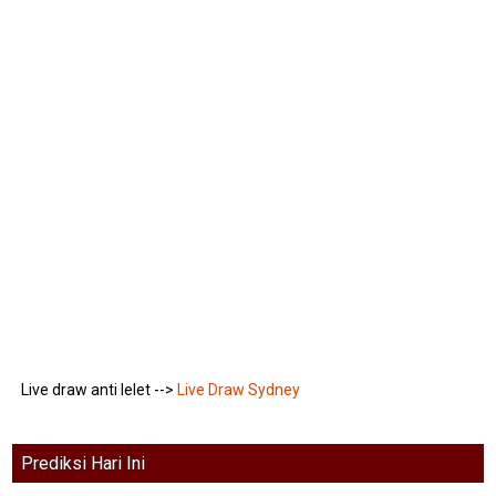
Live draw anti lelet -->
Live Draw Sydney
Prediksi Hari Ini