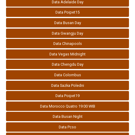
Data Adelaide Day
Data Poipet15
Data Busan Day
Data Gwangju Day
Data Chinapools
Data Vegas Midnight
Data Chengdu Day
Data Colombus
Data Sazka Poledni
Data Poipet19
Data Morocco Quatro 19:00 WIB
Data Busan Night
Data Pcso