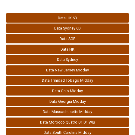
Data HK 6D
Data Sydney 6D
Data SGP
Data HK
Data Sydney
Data New Jersey Midday
Data Trinidad Tobago Midday
Data Ohio Midday
Data Georgia Midday
Data Massachusetts Midday
Data Morocco Quatro 01:01 WIB
Data South Carolina Midday