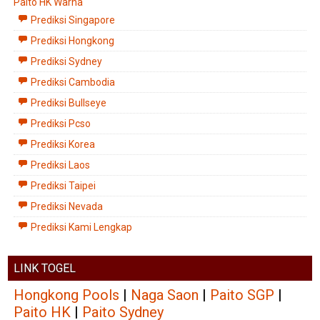
Paito HK Warna
Prediksi Singapore
Prediksi Hongkong
Prediksi Sydney
Prediksi Cambodia
Prediksi Bullseye
Prediksi Pcso
Prediksi Korea
Prediksi Laos
Prediksi Taipei
Prediksi Nevada
Prediksi Kami Lengkap
LINK TOGEL
Hongkong Pools
|
Naga Saon
|
Paito SGP
|
Paito HK
|
Paito Sydney