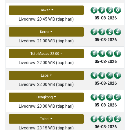
6
9
6
0
Taiwan
05-08-2026
Livedraw: 20:45 WIB (tiap hari)
9
0
2
4
Korea
05-08-2026
Livedraw: 21:00 WIB (tiap hari)
0
9
9
1
Toto Macau 22:00
05-08-2026
Livedraw: 22:00 WIB (tiap hari)
9
8
4
1
Laos
05-08-2026
Livedraw: 22:00 WIB (tiap hari)
4
2
4
5
Hongkong
05-08-2026
Livedraw: 23:00 WIB (tiap hari)
8
5
3
2
Taipei
06-08-2026
Livedraw: 23:15 WIB (tiap hari)