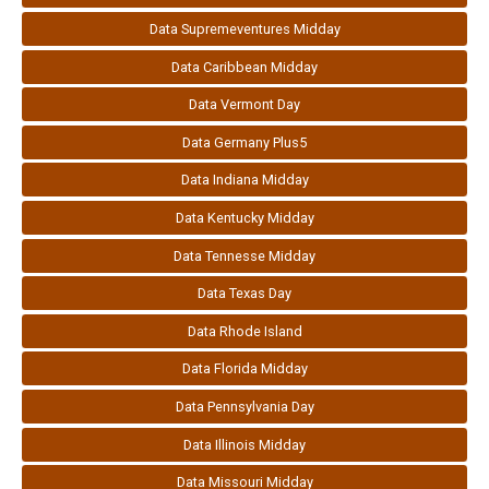
Data Supremeventures Midday
Data Caribbean Midday
Data Vermont Day
Data Germany Plus5
Data Indiana Midday
Data Kentucky Midday
Data Tennesse Midday
Data Texas Day
Data Rhode Island
Data Florida Midday
Data Pennsylvania Day
Data Illinois Midday
Data Missouri Midday