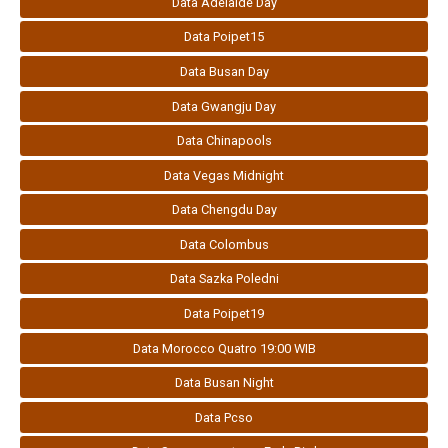
Data Adelaide Day
Data Poipet15
Data Busan Day
Data Gwangju Day
Data Chinapools
Data Vegas Midnight
Data Chengdu Day
Data Colombus
Data Sazka Poledni
Data Poipet19
Data Morocco Quatro 19:00 WIB
Data Busan Night
Data Pcso