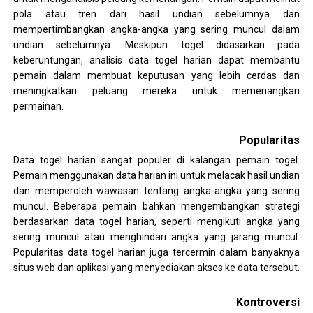
pola atau tren dari hasil undian sebelumnya dan
mempertimbangkan angka-angka yang sering muncul dalam
undian sebelumnya. Meskipun togel didasarkan pada
keberuntungan, analisis data togel harian dapat membantu
pemain dalam membuat keputusan yang lebih cerdas dan
meningkatkan peluang mereka untuk memenangkan
permainan.
Popularitas
Data togel harian sangat populer di kalangan pemain togel.
Pemain menggunakan data harian ini untuk melacak hasil undian
dan memperoleh wawasan tentang angka-angka yang sering
muncul. Beberapa pemain bahkan mengembangkan strategi
berdasarkan data togel harian, seperti mengikuti angka yang
sering muncul atau menghindari angka yang jarang muncul.
Popularitas data togel harian juga tercermin dalam banyaknya
situs web dan aplikasi yang menyediakan akses ke data tersebut.
Kontroversi