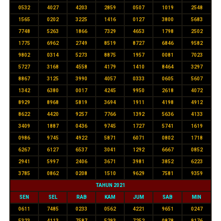
0532
4027
4203
2859
0507
1019
2548
1565
0202
3225
1416
0127
3800
5683
7748
5263
1866
7329
4653
1798
2502
1775
6962
2749
8519
8727
6846
9582
9802
0314
5273
8875
1957
0081
7023
5727
3168
4558
4179
1410
8464
3297
8867
3125
3990
4057
0333
0605
5607
1342
6380
0017
4245
9950
2618
4072
8929
8968
5819
3694
1911
4198
4912
8622
4420
9257
7766
1392
5636
4133
3409
1887
0436
9745
1727
5741
1619
0986
9745
4922
5871
6071
0802
1718
6267
6127
6537
3041
1292
6667
0852
2941
5997
2406
3671
3981
3852
6223
3785
0862
0208
1510
9629
7581
9359
TAHUN 2021
SEN
SEL
RAB
KAM
JUM
SAB
MIN
0611
7485
0233
0562
4221
9651
0247
5323
4113
7587
5293
7252
0878
9176