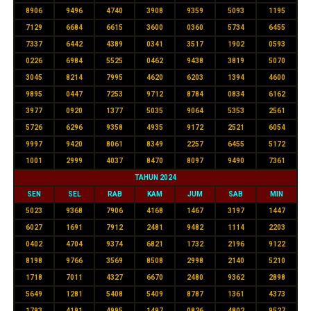
8906
9496
4740
3908
9359
5093
1195
7129
6684
6615
3600
0360
5734
6455
7337
6442
4389
0341
3517
1902
0593
0226
6984
5525
0462
9438
3819
5070
3045
8214
7995
4620
6203
1394
4600
9895
0447
7253
9712
8784
0834
6162
3977
0920
1377
5035
9064
5353
2561
5726
6296
9358
4935
9172
2521
6054
9997
9420
8061
8349
2257
6455
5172
1001
2999
4037
8470
8097
9490
7361
TAHUN 2024
SEN
SEL
RAB
KAM
JUM
SAB
MIN
5023
9368
7906
4168
1467
3197
1447
6027
1691
7912
2481
9482
1114
2203
0402
4704
9374
6821
1732
2196
9122
8198
9766
3569
8508
2998
2140
5210
1718
7011
4327
6670
2480
9362
2898
5649
1281
5408
5409
8787
1361
4373
1793
4191
4995
1497
0826
4802
9527