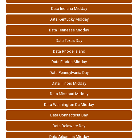
Data Indiana Midday
Data Kentucky Midday
Data Tennesse Midday
Data Texas Day
Data Rhode Island
Data Florida Midday
Data Pennsylvania Day
Data Illinois Midday
Data Missouri Midday
Data Washington Dc Midday
Data Connecticut Day
Data Delaware Day
Data Arkansas Midday