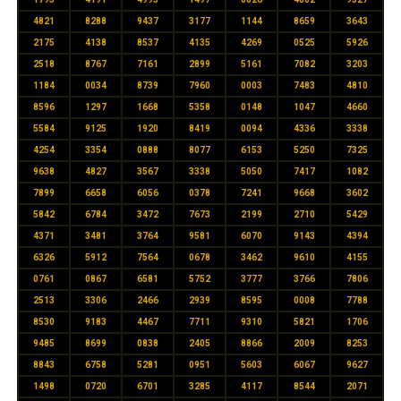
4821
8288
9437
3177
1144
8659
3643
2175
4138
8537
4135
4269
0525
5926
2518
8767
7161
2899
5161
7082
3203
1184
0034
8739
7960
0003
7483
4810
8596
1297
1668
5358
0148
1047
4660
5584
9125
1920
8419
0094
4336
3338
4254
3354
0888
8077
6153
5250
7325
9638
4827
3567
3338
5050
7417
1082
7899
6658
6056
0378
7241
9668
3602
5842
6784
3472
7673
2199
2710
5429
4371
3481
3764
9581
6070
9143
4394
6326
5912
7564
0678
3462
9610
4155
0761
0867
6581
5752
3777
3766
7806
2513
3306
2466
2939
8595
0008
7788
8530
9183
4467
7711
9310
5821
1706
9485
8699
0838
2405
8866
2009
8253
8843
6758
5281
0951
5603
6067
9627
1498
0720
6701
3285
4117
8544
2071