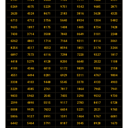
0269
4075
5229
9751
9342
9685
2871
2620
4524
8671
2183
3816
3628
4325
6713
4712
3756
5640
8934
1304
5482
9635
1897
8175
1408
1405
8734
7428
7430
3714
3508
7843
0649
3101
2248
6362
4861
1714
7164
9311
8114
3061
8254
4517
4552
8594
1851
3174
3244
6897
7573
6116
7298
7220
9327
1817
4418
5279
4128
8200
6640
2022
1108
4100
4346
6010
5172
9839
9306
2158
4551
4494
0281
6929
5311
4767
9804
3338
4103
9448
5545
3370
4133
4903
3229
4585
2761
7817
1864
7965
7941
9833
5963
2545
7455
3290
9532
9730
2399
4890
5515
9117
2783
8417
0728
0008
9925
7632
6654
5221
2521
9765
5806
9137
0991
1591
1464
9767
6081
6442
5464
3791
8187
3045
8928
1673