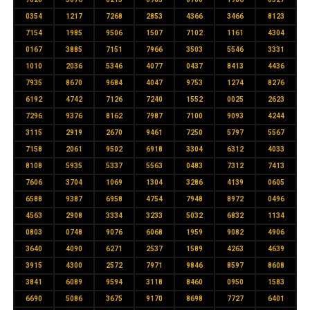
0354
1217
7268
2853
4366
3466
8123
7154
1985
9506
1507
7102
1161
4304
0167
3885
7151
7966
3503
5546
3331
1010
2036
5346
4077
0437
8413
4436
7935
8670
9684
4047
9753
1274
8276
6192
4742
7126
7240
1552
0025
2623
7296
9376
8162
7987
7100
9093
4244
3115
2919
2670
9461
7250
5797
5567
7158
2061
9502
6918
3304
6312
4033
8108
5935
5337
5563
0483
7312
7413
7606
3704
1069
1304
3286
4139
0605
6588
9387
6958
4754
7948
8972
0496
4563
2908
3334
3233
5032
6832
1134
0803
0748
9076
6068
1959
9082
4906
3640
4090
6271
2537
1589
4263
4639
3915
4300
2572
7971
9846
8597
8608
3841
6089
9594
3118
8460
0950
1583
6690
5086
3675
9170
8698
7727
6401