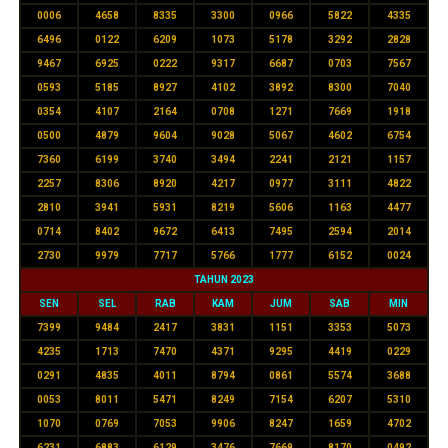
0006
4658
8335
3300
0966
5822
4335
6496
0122
6209
1073
5178
3292
2828
9467
6925
0222
9317
6687
0703
7567
0593
5185
8927
4102
3892
8300
7040
0354
4107
2164
0708
1271
7669
1918
0500
4879
9604
9028
5067
4602
6754
7360
6199
3740
3494
2241
2121
1157
2257
8306
8920
4217
0977
3111
4822
2810
3941
5931
8219
5606
1163
4477
0714
8402
9672
6413
7495
2594
2014
2730
9979
7717
5766
1777
6152
0024
TAHUN 2023
SEN
SEL
RAB
KAM
JUM
SAB
MIN
7399
9484
2417
3831
1151
3353
5073
4235
1713
7470
4371
9295
4419
0229
0291
4835
4011
8794
0861
5574
3688
0053
8011
5471
8249
7154
6207
5310
1070
0769
7053
9906
8247
1659
4702
6231
6883
6129
3476
7669
8170
0492