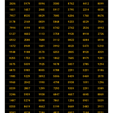
2636
5979
0096
3580
8762
4412
8099
1651
1657
2465
5917
3795
2214
6020
7957
8535
0829
7085
6206
1760
8676
3178
2169
0839
5868
9233
6529
7939
7994
4199
8155
0742
2742
2536
6992
5127
4602
1113
3758
9920
8918
2726
6932
2580
7688
3112
0822
6084
6918
1472
0949
1601
3992
4023
5473
5210
9948
9188
3570
6353
2805
8920
4359
8255
1753
6370
1862
7605
8979
9281
3075
5039
7925
9078
5837
2785
9294
6873
5983
8005
0788
2291
3231
0186
1985
9229
3892
5006
0439
0469
2070
9960
2042
1990
4798
0938
1091
1296
0339
2807
1299
7293
9359
2291
0389
3246
5959
9938
6847
4607
6045
8869
1487
5274
0098
7861
1256
0901
5039
0350
8619
4662
5199
0669
3483
3911
9582
6524
7186
4815
6902
2144
5531