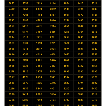
5873
2332
2119
6144
1064
1417
7311
7482
2264
0478
2862
0948
2396
1245
0141
7068
1794
8367
1961
9077
4121
3593
7185
4592
8016
4246
6480
7726
2523
5216
4771
3914
7056
3602
9340
3046
5174
3959
5438
4216
6764
6315
2554
1213
2121
8761
0831
2842
5955
9563
2504
9813
8289
6672
2309
9182
6805
1911
2017
9804
4594
3681
6047
9836
9747
4019
4629
0640
0363
5523
1026
7234
0181
6426
1652
0920
7006
6008
6538
3882
7413
1881
1732
8951
3278
4912
3875
8829
1995
4382
5097
3527
4175
8250
6541
4104
1201
5370
2035
6877
4026
7346
0687
4794
3882
0236
8637
5843
4901
3210
1208
5432
9386
5411
8806
3054
7166
6657
8317
2376
5880
7990
7194
3707
4683
6719
0480
5541
3495
2511
0375
8134
6851