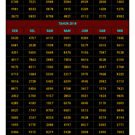
5749
7321
0988
3584
8929
2008
1403
9981
8042
0878
1915
0249
1438
9275
2672
5833
8708
4821
0112
2173
8982
TAHUN 2018
SEN
SEL
RAB
KAM
JUM
SAB
MIN
5020
4757
6115
3691
8200
9159
7445
0681
2028
1938
7320
5579
3610
0611
4201
5650
0608
8476
9156
7087
9528
4517
7862
3880
7454
8616
4528
0150
9075
8511
1363
2803
7936
2047
3768
0713
1684
5530
3217
3975
7068
8223
9016
2728
5403
6339
4945
2982
0713
8871
0456
6090
9768
3617
1074
7821
2452
5700
9157
2853
0501
1824
9835
6285
4183
1057
6376
6045
3170
3693
0021
1747
8750
0601
5513
3560
6846
3605
2167
8334
6420
9028
0574
8194
1093
0775
2388
4197
8617
5693
3771
0466
9315
8219
3428
3058
0490
7692