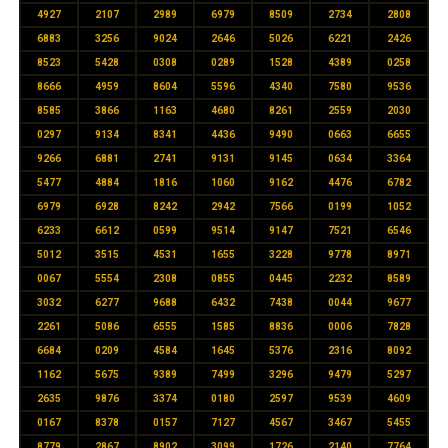
4927
2107
2989
6979
8509
2734
2808
6883
3256
9024
2646
5026
6221
2426
8523
5428
0308
0289
1528
4389
0258
8666
4959
8604
5596
4340
7580
9536
8585
3866
1163
4680
8261
2559
2030
0297
9134
8341
4436
9490
0663
6655
9266
6881
2741
9131
9145
0634
3364
5477
4884
1816
1060
9162
4476
6782
6979
6928
8242
2942
7566
0199
1052
6233
6612
0599
9514
9147
7521
6546
5012
3515
4531
1655
3228
9778
8971
0067
5554
2308
0855
0445
2232
8589
3032
6277
9688
6432
7438
0044
9677
2261
5086
6555
1585
8836
0006
7828
6684
0209
4584
1645
5376
2316
8092
1162
5675
9389
7499
3296
9479
5297
2635
9876
3374
0180
2597
9539
4609
0167
8378
0157
7127
4567
3467
5455
8779
2867
8902
3099
1726
2140
7764