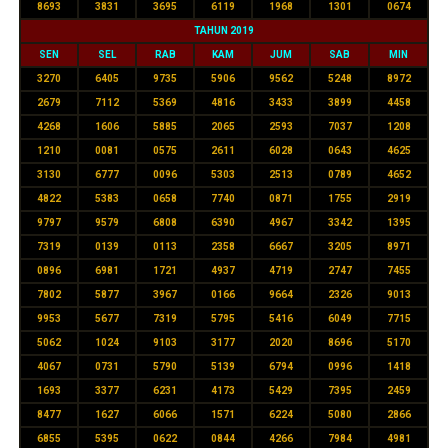
8693
3831
3695
6119
1968
1301
0674
TAHUN 2019
SEN
SEL
RAB
KAM
JUM
SAB
MIN
3270
6405
9735
5906
9562
5248
8972
2679
7112
5369
4816
3433
3899
4458
4268
1606
5885
2065
2593
7037
1208
1210
0081
0575
2611
6028
0643
4625
3130
6777
0096
5303
2513
0789
4652
4822
5383
0658
7740
0871
1755
2919
9797
9579
6808
6390
4967
3342
1395
7319
0139
0113
2358
6667
3205
8971
0896
6981
1721
4937
4719
2747
7455
7802
5877
3967
0166
9664
2326
9013
9953
5677
7319
5795
5416
6049
7715
5062
1024
9103
3177
2020
8696
5170
4067
0731
5790
5139
6794
0996
1418
1693
3377
6231
4173
5429
7395
2459
8477
1627
6066
1571
6224
5080
2866
6855
5395
0622
0844
4266
7984
4981