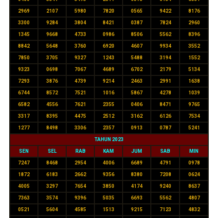
2969
2107
5980
7820
0565
9422
8176
3300
9284
3804
8421
0387
7824
2960
1345
9668
4733
0986
8506
5562
8396
8842
5648
3760
6920
4607
9934
3552
7850
3705
9327
1243
5488
3194
1552
9323
0698
7067
4689
6702
2179
5134
7293
3876
4739
9214
2463
2991
1638
6744
8572
7521
1016
5867
4278
1039
6582
4556
7621
2355
0406
8471
9765
3317
8395
4475
2512
3162
6126
7534
1277
8498
3306
2357
0913
0787
5241
TAHUN 2023
SEN
SEL
RAB
KAM
JUM
SAB
MIN
7247
8468
2954
4006
6689
4791
0978
1872
6183
2662
9356
8380
7208
0624
4005
3297
7654
3850
4174
9240
8637
7363
3574
9396
5035
6693
5562
4807
0521
5604
4585
1513
9215
7123
4832