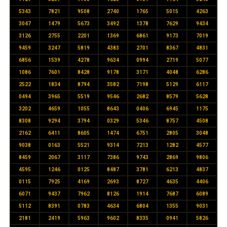
5343
7821
9508
2740
1765
5015
4263
3047
1479
5673
3492
1378
7629
9434
3126
2755
2201
1369
6861
9173
7019
9459
3247
5819
4383
2701
8367
4831
6856
1539
4278
9634
0994
2719
5077
1086
7601
8428
9178
3171
4048
6286
2522
1834
8794
3582
7198
5129
6117
0494
3965
5519
9546
2682
8579
5628
3202
4659
1055
8643
0406
6945
1175
8308
9294
3794
0329
5346
8757
4508
2162
6411
8605
1474
6751
2805
3048
9038
0163
5521
9314
7213
1282
4577
8459
2067
3117
7386
9743
2869
9806
4595
1246
0125
8487
3781
6213
4837
0115
7925
4169
2693
8727
4635
4406
6071
9437
7962
8126
1914
7687
6089
5112
8391
0783
4634
6804
1355
9031
2181
2419
5963
9602
8335
0941
5826