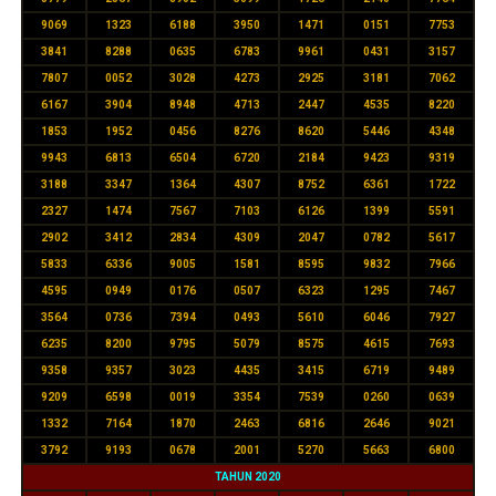
9069
1323
6188
3950
1471
0151
7753
3841
8288
0635
6783
9961
0431
3157
7807
0052
3028
4273
2925
3181
7062
6167
3904
8948
4713
2447
4535
8220
1853
1952
0456
8276
8620
5446
4348
9943
6813
6504
6720
2184
9423
9319
3188
3347
1364
4307
8752
6361
1722
2327
1474
7567
7103
6126
1399
5591
2902
3412
2834
4309
2047
0782
5617
5833
6336
9005
1581
8595
9832
7966
4595
0949
0176
0507
6323
1295
7467
3564
0736
7394
0493
5610
6046
7927
6235
8200
9795
5079
8575
4615
7693
9358
9357
3023
4435
3415
6719
9489
9209
6598
0019
3354
7539
0260
0639
1332
7164
1870
2463
6816
2646
9021
3792
9193
0678
2001
5270
5663
6800
TAHUN 2020