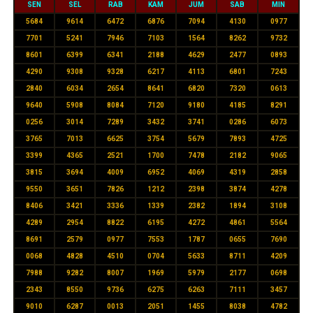
SEN
SEL
RAB
KAM
JUM
SAB
MIN
5684
9614
6472
6876
7094
4130
0977
7701
5241
7946
7103
1564
8262
9732
8601
6399
6341
2188
4629
2477
0893
4290
9308
9328
6217
4113
6801
7243
2840
6034
2654
8641
6820
7320
0613
9640
5908
8084
7120
9180
4185
8291
0256
3014
7289
3432
3741
0286
6073
3765
7013
6625
3754
5679
7893
4725
3399
4365
2521
1700
7478
2182
9065
3815
3694
4009
6952
4069
4319
2858
9550
3651
7826
1212
2398
3874
4278
8406
3421
3336
1339
2382
1894
3108
4289
2954
8822
6195
4272
4861
5564
8691
2579
0977
7553
1787
0655
7690
0068
4828
4510
0704
5633
8711
4209
7988
9282
8007
1969
5979
2177
0698
2343
8550
9736
6275
6263
7111
3457
9010
6287
0013
2051
1455
8038
4782