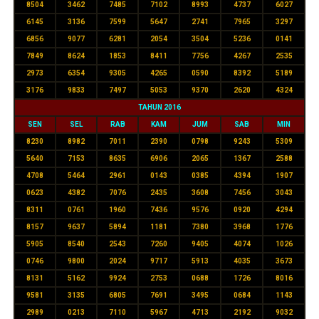
8504
3462
7485
7102
8993
4737
6027
6145
3136
7599
5647
2741
7965
3297
6856
9077
6281
2054
3504
5236
0141
7849
8624
1853
8411
7756
4267
2535
2973
6354
9305
4265
0590
8392
5189
3176
9833
7497
5053
9370
2620
4324
TAHUN 2016
SEN
SEL
RAB
KAM
JUM
SAB
MIN
8230
8982
7011
2390
0798
9243
5309
5640
7153
8635
6906
2065
1367
2588
4708
5464
2961
0143
0385
4394
1907
0623
4382
7076
2435
3608
7456
3043
8311
0761
1960
7436
9576
0920
4294
8157
9637
5894
1181
7380
3968
1776
5905
8540
2543
7260
9405
4074
1026
0746
9800
2024
9717
5913
4035
3673
8131
5162
9924
2753
0688
1726
8016
9581
3135
6805
7691
3495
0684
1143
2989
0213
7110
5967
4713
2192
9032