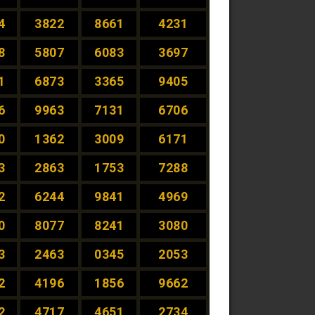
4
3822
8661
4231
8
5807
6083
3697
1
6873
3365
9405
6
9963
7131
6706
0
1362
3009
6171
3
2863
1753
7288
2
6244
9841
4969
0
8077
8241
3080
3
2463
0345
2053
2
4196
1856
9662
2
4717
4651
2734