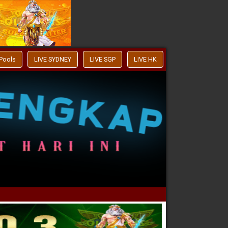
Pools
LIVE SYDNEY
LIVE SGP
LIVE HK