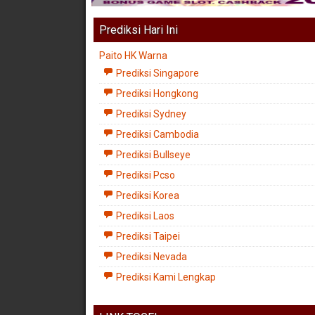
Prediksi Hari Ini
Paito HK Warna
Prediksi Singapore
Prediksi Hongkong
Prediksi Sydney
Prediksi Cambodia
Prediksi Bullseye
Prediksi Pcso
Prediksi Korea
Prediksi Laos
Prediksi Taipei
Prediksi Nevada
Prediksi Kami Lengkap