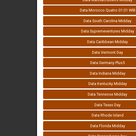
Data Morocco Quatro 01:01 WIB
Data South Carolina Midday
Data Supremeventures Midday
Data Caribbean Midday
Data Vermont Day
Data Germany Plus5
Data Indiana Midday
Data Kentucky Midday
Data Tennesse Midday
Data Texas Day
Data Rhode Island
Data Florida Midday