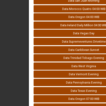
Data San Juan Morning
Data Morocco Quatro 04:00 WIB
Data Oregon 04:00 WIB
Data Ireland Daily Million 04:00 WI
Data Vegas Day
Data Supremeventures Drivetime
Data Caribbean Sunset
Data Trinidad Tobago Evening
Data West Virginia
Data Vermont Evening
Data Pennsylvania Evening
Data Texas Evening
Data Oregon 07:00 WIB