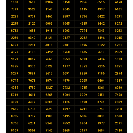
1800
7689
3904
3150
2956
6516
4120
7599
3528
1140
9645
0115
4937
6101
2281
0709
8460
8587
8336
6422
0291
2295
2120
0005
1065
4315
1442
9242
8733
1633
1918
6203
7744
7349
0263
2280
0342
3121
0127
2282
1496
0215
6901
2251
3015
0881
1895
6122
5261
4377
3106
7492
3768
1135
2610
2959
9179
8012
7660
0553
6393
2434
5093
9825
8330
6729
1977
9522
7236
0221
5279
3889
2615
6691
8820
9196
2974
9744
7678
8874
4579
3065
6464
1587
4054
4730
8327
7432
1785
8361
6060
5019
4611
6263
3204
0029
2451
7478
4100
3399
5288
1125
1800
8738
0559
2432
6753
7620
4997
4211
6759
3260
0735
3792
1989
6195
6886
0830
0690
9766
6251
5248
4552
0964
1977
2091
0109
5569
7140
6869
3177
1604
7410