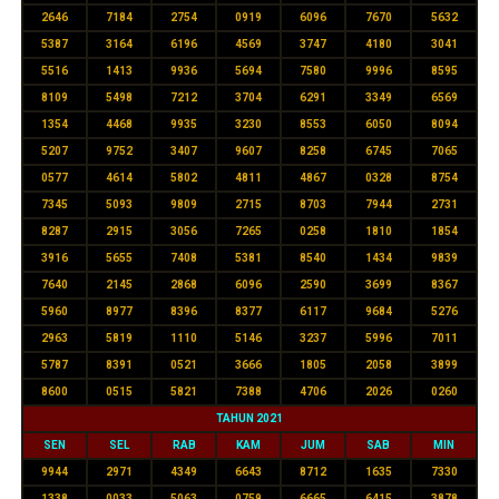
2646
7184
2754
0919
6096
7670
5632
5387
3164
6196
4569
3747
4180
3041
5516
1413
9936
5694
7580
9996
8595
8109
5498
7212
3704
6291
3349
6569
1354
4468
9935
3230
8553
6050
8094
5207
9752
3407
9607
8258
6745
7065
0577
4614
5802
4811
4867
0328
8754
7345
5093
9809
2715
8703
7944
2731
8287
2915
3056
7265
0258
1810
1854
3916
5655
7408
5381
8540
1434
9839
7640
2145
2868
6096
2590
3699
8367
5960
8977
8396
8377
6117
9684
5276
2963
5819
1110
5146
3237
5996
7011
5787
8391
0521
3666
1805
2058
3899
8600
0515
5821
7388
4706
2026
0260
TAHUN 2021
SEN
SEL
RAB
KAM
JUM
SAB
MIN
9944
2971
4349
6643
8712
1635
7330
1338
0033
5063
0759
6665
6415
3878