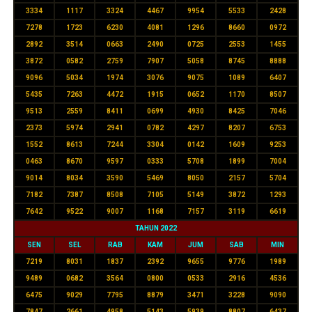
3334
1117
3324
4467
9954
5533
2428
7278
1723
6230
4081
1296
8660
0972
2892
3514
0663
2490
0725
2553
1455
3872
0582
2759
7907
5058
8745
8888
9096
5034
1974
3076
9075
1089
6407
5435
7263
4472
1915
0652
1170
8507
9513
2559
8411
0699
4930
8425
7046
2373
5974
2941
0782
4297
8207
6753
1552
8613
7244
3304
0142
1609
9253
0463
8670
9597
0333
5708
1899
7004
9014
8034
3590
5469
8050
2157
5704
7182
7387
8508
7105
5149
3872
1293
7642
9522
9007
1168
7157
3119
6619
TAHUN 2022
SEN
SEL
RAB
KAM
JUM
SAB
MIN
7219
8031
1837
2392
9655
9776
1989
9489
0682
3564
0800
0533
2916
4536
6475
9029
7795
8879
3471
3228
9090
7847
2661
4958
5143
5939
8807
6437