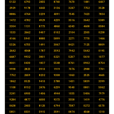
5122
6793
2455
8740
7670
1481
6407
2929
9178
4443
3136
3247
7752
3528
8886
4764
3239
4091
7545
7423
7834
1472
4782
4929
4239
3516
3642
5389
3304
1131
8773
4860
6343
4608
0584
1533
2662
0407
0102
2104
2305
0238
4166
5941
8880
5899
2271
7770
1466
5326
6755
1491
3067
8421
7125
8809
2642
4068
1787
3592
7942
5642
0195
6687
9932
3801
0221
5207
5610
1077
8001
0430
1837
5548
8761
0902
8754
9998
2823
0910
1919
7076
2988
7701
7752
2659
8232
9308
1063
2525
4665
1862
0525
9410
3788
1431
5839
3399
1108
8152
2476
6239
9540
0801
5062
3241
6900
1406
4944
1035
5406
7979
9284
4877
6000
9373
3558
1419
4776
0638
2403
8120
6794
7587
0272
6570
5851
0331
5915
3591
0874
4568
1310