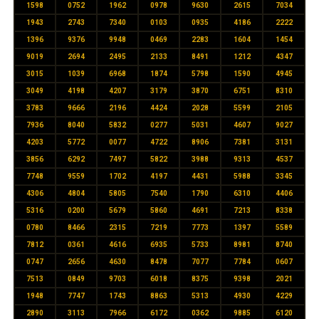
1598
0752
1962
0978
9630
2615
7034
1943
2743
7340
0103
0935
4186
2222
1396
9376
9948
0469
2283
1604
1454
9019
2694
2495
2133
8491
1212
4347
3015
1039
6968
1874
5798
1590
4945
3049
4198
4207
3179
3870
6751
8310
3783
9666
2196
4424
2028
5599
2105
7936
8040
5832
0277
5031
4607
9027
4203
5772
0077
4722
8906
7381
3131
3856
6292
7497
5822
3988
9313
4537
7748
9559
1702
4197
4431
5988
3345
4306
4804
5805
7540
1790
6310
4406
5316
0200
5679
5860
4691
7213
8338
0780
8466
2315
7219
7773
1397
5589
7812
0361
4616
6935
5733
8981
8740
0747
2656
4630
8478
7077
7784
0607
7513
0849
9703
6018
8375
9398
2021
1948
7747
1743
8863
5313
4930
4229
2890
3113
7966
6172
0362
9885
6120