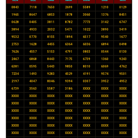
0843
7118
7650
2699
5589
1210
0129
1965
8647
6853
1878
3060
1376
8451
0628
0405
3811
8782
7773
3142
6747
3894
4933
2032
5471
1022
3890
3419
9532
0770
8155
1894
6517
9540
1677
2753
1628
4455
6364
6036
6894
0498
7626
4557
5153
4791
0803
0544
0130
2467
6868
8443
7175
6739
1360
9243
6381
0595
5443
9850
8010
6069
4762
7234
1493
9283
4529
4191
9574
9501
2197
4047
8046
9394
0307
3952
4952
6739
3563
5587
3186
XXXX
XXXX
XXXX
XXXX
XXXX
XXXX
XXXX
XXXX
XXXX
XXXX
XXXX
XXXX
XXXX
XXXX
XXXX
XXXX
XXXX
XXXX
XXXX
XXXX
XXXX
XXXX
XXXX
XXXX
XXXX
XXXX
XXXX
XXXX
XXXX
XXXX
XXXX
XXXX
XXXX
XXXX
XXXX
XXXX
XXXX
XXXX
XXXX
XXXX
XXXX
XXXX
XXXX
XXXX
XXXX