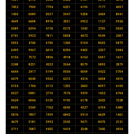
7452
7900
7794
6231
6190
7177
4007
1450
0089
0537
3047
9258
2469
8041
4649
6608
8976
2551
0952
1127
3926
5089
6394
4718
0373
1043
2705
3030
0741
3932
7811
5838
4672
9549
2407
5053
4760
0700
1260
0104
8630
5873
0499
9967
6013
8296
9405
2207
5084
0156
7572
9836
4918
6162
5007
1611
3248
8231
4332
3564
8579
5893
2879
6644
2417
5199
0036
6569
0422
3704
6479
6040
9362
6213
4216
6658
4410
0154
1706
4113
1255
2603
8097
6100
0027
5881
2710
7576
9339
1632
6764
0624
6066
0135
9195
6178
2423
7328
8505
3369
7762
6043
4327
6704
5485
5876
7807
1939
6842
5914
6629
1461
4679
3181
3992
3343
9671
8470
2121
3711
7687
9435
9410
2348
7445
4934