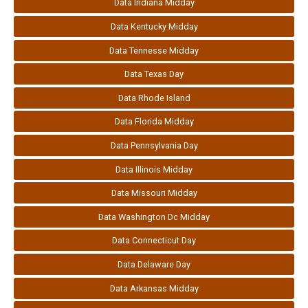
Data Indiana Midday
Data Kentucky Midday
Data Tennesse Midday
Data Texas Day
Data Rhode Island
Data Florida Midday
Data Pennsylvania Day
Data Illinois Midday
Data Missouri Midday
Data Washington Dc Midday
Data Connecticut Day
Data Delaware Day
Data Arkansas Midday