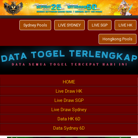
Sydney Pools
LIVE SYDNEY
LIVE SGP
LIVE HK
Hongkong Pools
HOME
Live Draw HK
Live Draw SGP
Live Draw Sydney
Data HK 6D
Data Sydney 6D