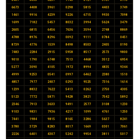
6673
4408
3961
0298
5815
4403
3749
1461
9916
4239
9226
6715
9930
7098
1699
7182
5457
8032
3994
5624
3479
2605
6815
6456
7636
3594
2748
8869
4788
8976
8296
0092
9111
0784
0451
8739
4776
1539
8498
8503
2405
0190
7483
2284
2915
5958
8517
2573
9800
9010
1790
6748
7513
4468
3512
6954
5277
3090
4105
1972
8994
4835
9344
4999
9253
0541
0997
6462
2380
1510
4857
7977
2407
0293
9525
7316
1614
1239
8832
7622
5413
0262
2750
4305
5123
7772
5871
9428
3821
7542
5892
2346
7913
3633
9491
2577
3108
1230
9103
9831
7936
4217
1099
4761
1250
7441
1984
9815
8165
3286
5637
8241
3780
3729
8283
8017
1669
0301
7061
2226
6401
4307
5242
9954
3811
5017