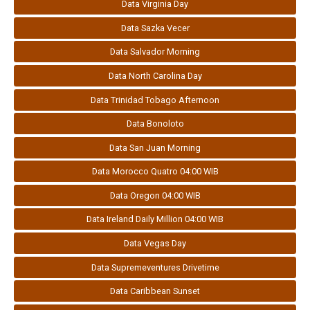
Data Virginia Day
Data Sazka Vecer
Data Salvador Morning
Data North Carolina Day
Data Trinidad Tobago Afternoon
Data Bonoloto
Data San Juan Morning
Data Morocco Quatro 04:00 WIB
Data Oregon 04:00 WIB
Data Ireland Daily Million 04:00 WIB
Data Vegas Day
Data Supremeventures Drivetime
Data Caribbean Sunset