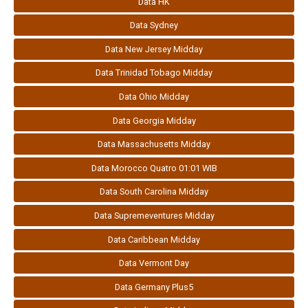
Data HK
Data Sydney
Data New Jersey Midday
Data Trinidad Tobago Midday
Data Ohio Midday
Data Georgia Midday
Data Massachusetts Midday
Data Morocco Quatro 01:01 WIB
Data South Carolina Midday
Data Supremeventures Midday
Data Caribbean Midday
Data Vermont Day
Data Germany Plus5