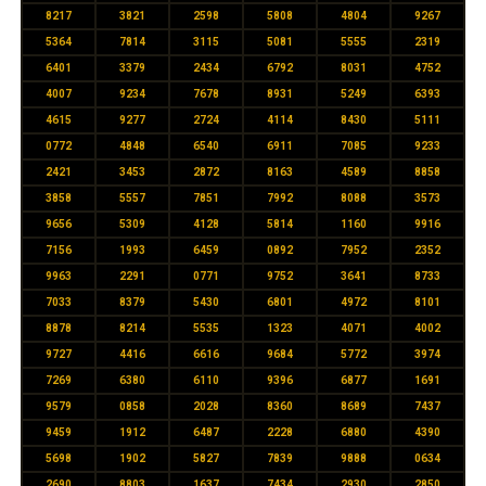
8217
3821
2598
5808
4804
9267
5364
7814
3115
5081
5555
2319
6401
3379
2434
6792
8031
4752
4007
9234
7678
8931
5249
6393
4615
9277
2724
4114
8430
5111
0772
4848
6540
6911
7085
9233
2421
3453
2872
8163
4589
8858
3858
5557
7851
7992
8088
3573
9656
5309
4128
5814
1160
9916
7156
1993
6459
0892
7952
2352
9963
2291
0771
9752
3641
8733
7033
8379
5430
6801
4972
8101
8878
8214
5535
1323
4071
4002
9727
4416
6616
9684
5772
3974
7269
6380
6110
9396
6877
1691
9579
0858
2028
8360
8689
7437
9459
1912
6487
2228
6880
4390
5698
1902
5827
7839
9888
0634
2690
8803
1637
7434
2930
2850