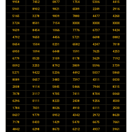
9958
7452
0877
1754
5306
4415
5941
8902
9821
6589
2249
2916
5165
3278
9839
7880
4477
4260
3724
8501
7154
XXXX
XXXX
XXXX
9639
8454
1066
7776
6737
9424
4792
9650
4456
5721
6698
0882
0654
1504
0231
6582
4247
7018
6950
1094
6448
1591
7625
4253
6779
0520
3109
0178
3629
7192
0092
3253
8792
3809
5596
3739
5271
9422
5236
4492
5037
5860
8089
0657
3483
7397
4311
0030
2008
9114
5845
5466
7944
8315
7078
3117
9705
7411
8704
0060
6296
0111
8223
2438
9256
4500
1784
7031
8026
4910
6111
2530
0637
9779
0952
4342
2972
8620
7178
0433
1429
5470
6675
7661
4842
6298
8673
6212
4937
3961