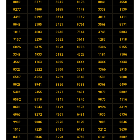
8880
6771
3042
8176
8041
4558
8277
4800
6155
1149
3338
1139
4499
0192
3894
1182
4018
1411
8048
2185
5421
9761
3569
5171
1015
4683
0936
7544
3745
5883
7157
2239
0622
3611
1285
1718
6026
0375
8528
8096
2306
5155
3349
4933
0182
4525
1181
7106
4563
1763
4005
XXXX
XXXX
XXXX
8325
2222
3700
3384
7366
2915
6587
3223
4769
3545
1531
9688
8029
8941
8826
9588
0369
6499
5408
2455
7477
9401
9870
5802
0592
5110
4141
1940
9870
4116
8601
9243
3479
9573
8924
3319
6065
8272
4361
6481
1030
6736
9939
9086
7076
8125
7003
0646
1513
7225
8461
6193
3212
3630
8415
6836
3228
4785
6149
8082