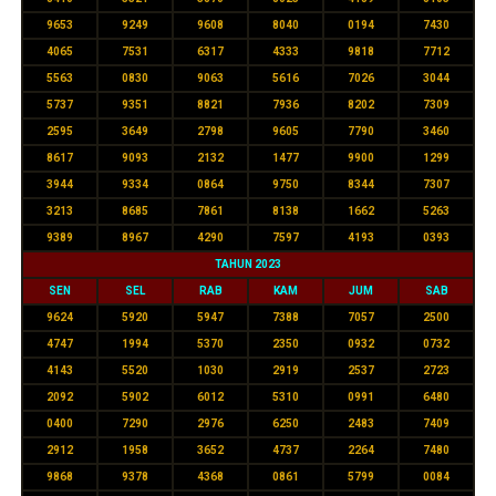
9653
9249
9608
8040
0194
7430
4065
7531
6317
4333
9818
7712
5563
0830
9063
5616
7026
3044
5737
9351
8821
7936
8202
7309
2595
3649
2798
9605
7790
3460
8617
9093
2132
1477
9900
1299
3944
9334
0864
9750
8344
7307
3213
8685
7861
8138
1662
5263
9389
8967
4290
7597
4193
0393
TAHUN 2023
SEN
SEL
RAB
KAM
JUM
SAB
9624
5920
5947
7388
7057
2500
4747
1994
5370
2350
0932
0732
4143
5520
1030
2919
2537
2723
2092
5902
6012
5310
0991
6480
0400
7290
2976
6250
2483
7409
2912
1958
3652
4737
2264
7480
9868
9378
4368
0861
5799
0084