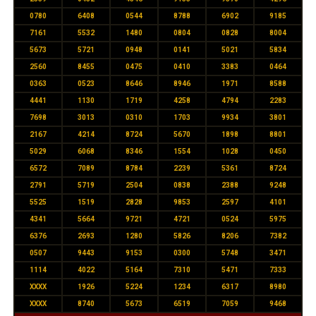
0780
6408
0544
8788
6902
9185
7161
5532
1480
0804
0828
8004
5673
5721
0948
0141
5021
5834
2560
8455
0475
0410
3383
0464
0363
0523
8646
8946
1971
8588
4441
1130
1719
4258
4794
2283
7698
3013
0310
1703
9934
3801
2167
4214
8724
5670
1898
8801
5029
6068
8346
1554
1028
0450
6572
7089
8784
2239
5361
8724
2791
5719
2504
0838
2388
9248
5525
1519
2828
9853
2597
4101
4341
5664
9721
4721
0524
5975
6376
2693
1280
5826
8206
7382
0507
9443
9153
0300
5748
3471
1114
4022
5164
7310
5471
7333
XXXX
1926
5224
1234
6317
8980
XXXX
8740
5673
6519
7059
9468