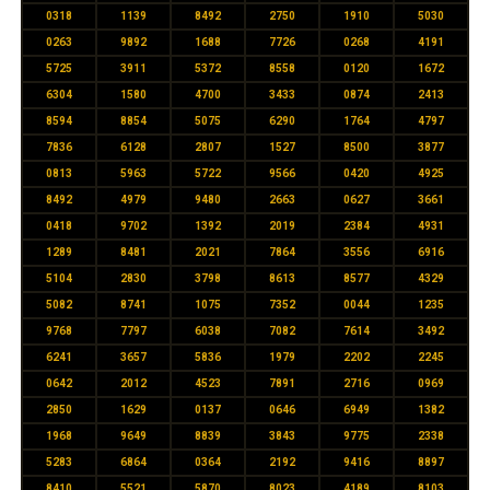
0318
1139
8492
2750
1910
5030
0263
9892
1688
7726
0268
4191
5725
3911
5372
8558
0120
1672
6304
1580
4700
3433
0874
2413
8594
8854
5075
6290
1764
4797
7836
6128
2807
1527
8500
3877
0813
5963
5722
9566
0420
4925
8492
4979
9480
2663
0627
3661
0418
9702
1392
2019
2384
4931
1289
8481
2021
7864
3556
6916
5104
2830
3798
8613
8577
4329
5082
8741
1075
7352
0044
1235
9768
7797
6038
7082
7614
3492
6241
3657
5836
1979
2202
2245
0642
2012
4523
7891
2716
0969
2850
1629
0137
0646
6949
1382
1968
9649
8839
3843
9775
2338
5283
6864
0364
2192
9416
8897
8410
5521
5870
8023
4189
8103