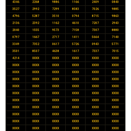
4346
2268
9886
1166
2409
0840
3527
2992
7299
8583
7026
9885
4796
5287
3510
0794
8715
9863
2136
2392
1162
4610
7207
2943
2040
1555
9573
7158
7307
8880
0797
1667
2717
1411
5664
7140
3349
7352
0617
5726
0943
5771
3501
8507
4638
1617
7337
7015
4214
XXXX
XXXX
XXXX
XXXX
XXXX
XXXX
XXXX
XXXX
XXXX
XXXX
XXXX
XXXX
XXXX
XXXX
XXXX
XXXX
XXXX
XXXX
XXXX
XXXX
XXXX
XXXX
XXXX
XXXX
XXXX
XXXX
XXXX
XXXX
XXXX
XXXX
XXXX
XXXX
XXXX
XXXX
XXXX
XXXX
XXXX
XXXX
XXXX
XXXX
XXXX
XXXX
XXXX
XXXX
XXXX
XXXX
XXXX
XXXX
XXXX
XXXX
XXXX
XXXX
XXXX
XXXX
XXXX
XXXX
XXXX
XXXX
XXXX
XXXX
XXXX
XXXX
XXXX
XXXX
XXXX