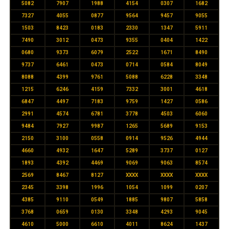
5082
7907
1988
4154
0307
1682
7327
4055
0877
9564
9457
9055
1503
8423
0183
2330
1347
5911
7490
3012
0473
9355
0404
1422
0680
9373
6079
2522
1671
8490
9737
6461
0473
0714
0584
8049
8088
4399
9761
5088
6228
3348
1215
6246
4159
7332
3001
4618
6847
4497
7183
9759
1427
0586
2991
4574
6781
3778
4503
6060
9484
7927
9987
1265
5689
9153
2150
3100
0558
0914
9526
4944
4660
4932
1647
5289
3737
0127
1893
4392
4469
9069
9063
8574
2569
8467
8127
XXXX
XXXX
XXXX
2345
3398
1996
1054
1099
0207
4385
9110
0549
1885
9807
5858
3768
0659
0130
3348
4293
9045
4610
5000
6610
4011
8624
1437