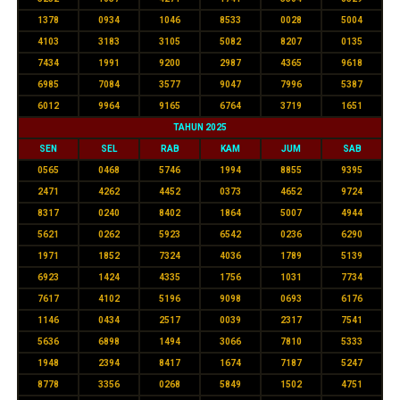
1378
0934
1046
8533
0028
5004
4103
3183
3105
5082
8207
0135
7434
1991
9200
2987
4365
9618
6985
7084
3577
9047
7996
5387
6012
9964
9165
6764
3719
1651
TAHUN 2025
SEN
SEL
RAB
KAM
JUM
SAB
0565
0468
5746
1994
8855
9395
2471
4262
4452
0373
4652
9724
8317
0240
8402
1864
5007
4944
5621
0262
5923
6542
0236
6290
1971
1852
7324
4036
1789
5139
6923
1424
4335
1756
1031
7734
7617
4102
5196
9098
0693
6176
1146
0434
2517
0039
2317
7541
5636
6898
1494
3066
7810
5333
1948
2394
8417
1674
7187
5247
8778
3356
0268
5849
1502
4751