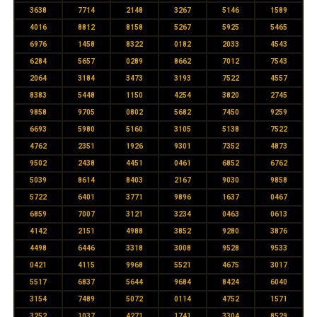
3638
7714
2148
3267
5146
1589
4016
8812
8158
5267
5925
5465
6976
1458
8322
0182
2033
4543
6284
5657
0289
8662
7012
7543
2064
3184
3473
3193
7522
4557
8383
5448
1150
4254
3820
2745
9858
9705
0802
5682
7450
9259
6693
5980
5160
3105
5138
7522
4762
2351
1926
9301
7352
4873
9502
2438
4451
0461
6852
6762
5039
8614
8403
2167
9030
9858
5722
6401
3771
9896
1637
0467
6859
7007
3121
3234
0463
0613
4142
2151
4988
3852
9280
3876
4498
6446
3318
3008
9528
9533
0421
4115
9968
5521
4675
3017
5517
6837
5644
9684
8424
6040
3154
7489
5072
0114
4752
1571
3252
1037
4271
1741
3304
8529