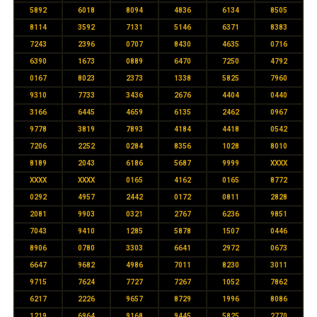
5892
6018
8094
4836
6134
8505
8114
3592
7131
5146
6371
8383
7243
2396
0707
8430
4635
0716
6390
1673
0889
6470
7250
4792
0167
8023
2373
1338
5825
7960
9310
7733
3436
2676
4404
0440
3166
6445
4659
6135
2462
0967
9778
3819
7893
4184
4418
0542
7206
2252
0284
8356
1028
8010
8189
2043
6186
5687
9999
XXXX
XXXX
XXXX
0165
4162
0165
8772
0292
4957
2442
0172
0811
2828
2081
9903
0321
2767
6236
9851
7043
9410
1285
5878
1507
0446
8906
0780
3303
6641
2972
0673
6647
9682
4986
7011
8230
3011
9715
7624
7727
7267
1052
7862
6217
2226
9657
8729
1996
8086
1219
6964
9168
9445
5825
2770