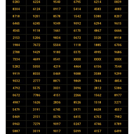
0283
6224
9540
6795
6214
0839
8304
6124
0917
5414
4583
4083
8718
9201
8578
1542
5380
8207
6465
6245
9349
9092
6294
9615
4565
9118
1661
6170
4867
6666
2153
5206
9834
0672
3320
8918
1984
7672
5504
1118
1885
6706
2788
9429
9180
0375
4995
9686
7334
4699
0541
XXXX
XXXX
XXXX
5282
5050
4219
4464
6156
7544
9919
8550
0469
9088
3588
9299
9032
2777
8871
9869
7844
4854
4792
5575
3031
3096
2812
5386
0672
7786
4151
2266
1562
8977
4987
1626
2836
8526
1518
3271
5479
3191
6745
5971
8638
4557
0469
2151
0576
6415
6702
7982
0963
7279
9097
0247
4746
0789
5887
3019
9017
5099
4157
6499