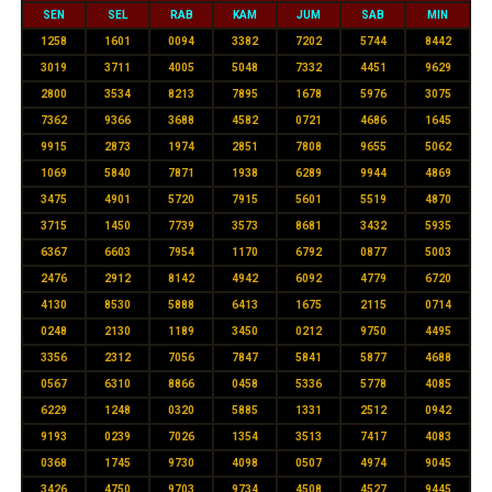
SEN
SEL
RAB
KAM
JUM
SAB
MIN
1258
1601
0094
3382
7202
5744
8442
3019
3711
4005
5048
7332
4451
9629
2800
3534
8213
7895
1678
5976
3075
7362
9366
3688
4582
0721
4686
1645
9915
2873
1974
2851
7808
9655
5062
1069
5840
7871
1938
6289
9944
4869
3475
4901
5720
7915
5601
5519
4870
3715
1450
7739
3573
8681
3432
5935
6367
6603
7954
1170
6792
0877
5003
2476
2912
8142
4942
6092
4779
6720
4130
8530
5888
6413
1675
2115
0714
0248
2130
1189
3450
0212
9750
4495
3356
2312
7056
7847
5841
5877
4688
0567
6310
8866
0458
5336
5778
4085
6229
1248
0320
5885
1331
2512
0942
9193
0239
7026
1354
3513
7417
4083
0368
1745
9730
4098
0507
4974
9045
3426
4750
9703
9734
4508
4527
9445