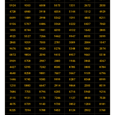
5924
9303
6008
5073
1331
2672
2030
4728
6980
3918
6554
5144
1312
4929
0699
1489
2998
5562
1591
4805
8211
0156
5707
0486
3364
0222
0437
7063
1055
8744
1981
6593
4132
1642
2805
4923
5527
7266
9462
9947
8033
3099
2865
9359
7000
2781
3089
2084
1047
9676
9628
4424
0276
5348
9061
2074
0872
9854
2590
9415
8957
9661
5518
3909
0758
2987
2483
1946
3865
4367
4427
5395
7242
8585
8785
3805
8784
4640
8258
9881
7607
3667
9109
6796
1446
9745
9385
9999
0287
8368
8999
1210
5883
6647
2914
9864
2305
8519
7686
7755
8796
6205
6716
5960
9216
2115
9131
1170
7246
1127
4844
7520
4075
0739
9143
9730
3852
1204
8181
8225
7394
9788
9453
8124
2902
3760