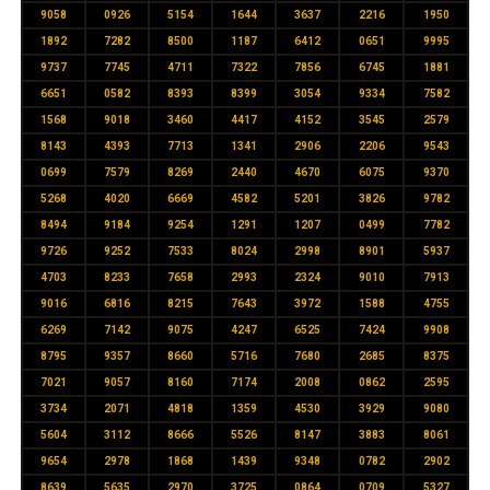
9058
0926
5154
1644
3637
2216
1950
1892
7282
8500
1187
6412
0651
9995
9737
7745
4711
7322
7856
6745
1881
6651
0582
8393
8399
3054
9334
7582
1568
9018
3460
4417
4152
3545
2579
8143
4393
7713
1341
2906
2206
9543
0699
7579
8269
2440
4670
6075
9370
5268
4020
6669
4582
5201
3826
9782
8494
9184
9254
1291
1207
0499
7782
9726
9252
7533
8024
2998
8901
5937
4703
8233
7658
2993
2324
9010
7913
9016
6816
8215
7643
3972
1588
4755
6269
7142
9075
4247
6525
7424
9908
8795
9357
8660
5716
7680
2685
8375
7021
9057
8160
7174
2008
0862
2595
3734
2071
4818
1359
4530
3929
9080
5604
3112
8666
5526
8147
3883
8061
9654
2978
1868
1439
9348
0782
2902
8639
5635
2970
3725
0864
0709
5327