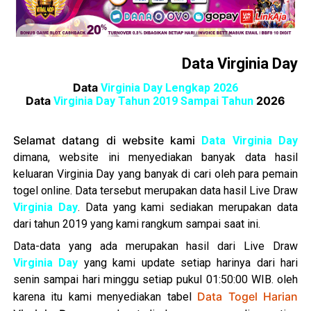
Data Virginia Day
Data
Virginia Day Lengkap 2026
Data
2026
Virginia Day Tahun 2019 Sampai Tahun
Selamat datang di website kami
Data Virginia Day
dimana, website ini menyediakan banyak data hasil
keluaran Virginia Day yang banyak di cari oleh para pemain
togel online. Data tersebut merupakan data hasil Live Draw
Virginia Day
. Data yang kami sediakan merupakan data
dari tahun 2019 yang kami rangkum sampai saat ini.
Data-data yang ada merupakan hasil dari Live Draw
Virginia Day
yang kami update setiap harinya dari hari
senin sampai hari minggu setiap pukul 01:50:00 WIB. oleh
Data Togel Harian
karena itu kami menyediakan tabel