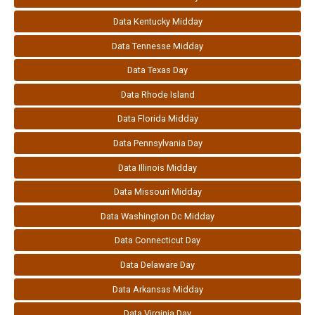
Data Kentucky Midday
Data Tennesse Midday
Data Texas Day
Data Rhode Island
Data Florida Midday
Data Pennsylvania Day
Data Illinois Midday
Data Missouri Midday
Data Washington Dc Midday
Data Connecticut Day
Data Delaware Day
Data Arkansas Midday
Data Virginia Day