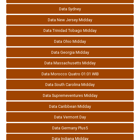
Data Sydney
Data New Jersey Midday
Data Trinidad Tobago Midday
Data Ohio Midday
Data Georgia Midday
Data Massachusetts Midday
Data Morocco Quatro 01:01 WIB
Data South Carolina Midday
Data Supremeventures Midday
Data Caribbean Midday
Data Vermont Day
Data Germany Plus5
Data Indiana Midday