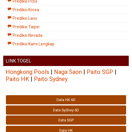
Prediksi Pcso
Prediksi Korea
Prediksi Laos
Prediksi Taipei
Prediksi Nevada
Prediksi Kami Lengkap
LINK TOGEL
Hongkong Pools
|
Naga Saon
|
Paito SGP
|
Paito HK
|
Paito Sydney
Data HK 6D
Data Sydney 6D
Data SGP
Data HK