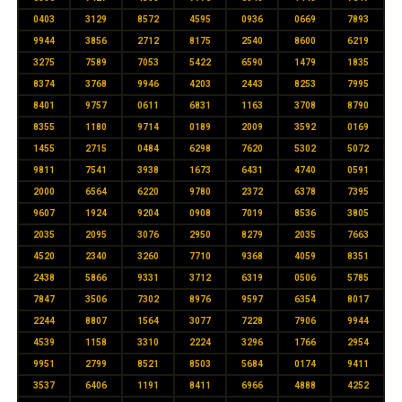
0403
3129
8572
4595
0936
0669
7893
9944
3856
2712
8175
2540
8600
6219
3275
7589
7053
5422
6590
1479
1835
8374
3768
9946
4203
2443
8253
7995
8401
9757
0611
6831
1163
3708
8790
8355
1180
9714
0189
2009
3592
0169
1455
2715
0484
6298
7620
5302
5072
9811
7541
3938
1673
6431
4740
0591
2000
6564
6220
9780
2372
6378
7395
9607
1924
9204
0908
7019
8536
3805
2035
2095
3076
2950
8279
2035
7663
4520
2340
3260
7710
9368
4059
8351
2438
5866
9331
3712
6319
0506
5785
7847
3506
7302
8976
9597
6354
8017
2244
8807
1564
3077
7228
7906
9944
4539
1158
3310
2224
3296
1766
2954
9951
2799
8521
8503
5684
0174
9411
3537
6406
1191
8411
6966
4888
4252