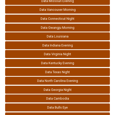
Data Missouri Evening
Data Vancouver Morning
Data Connecticut Night
Data Gwangju Morning
Data Louisiana
Data Indiana Evening
Data Virginia Night
Data Kentucky Evening
Data Texas Night
Data North Carolina Evening
Data Georgia Night
Data Cambodia
Data Bulls Eye