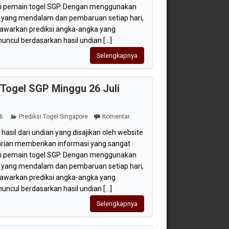
i pemain togel SGP. Dengan menggunakan
ta yang mendalam dan pembaruan setiap hari,
nawarkan prediksi angka-angka yang
uncul berdasarkan hasil undian [...]
Selengkapnya
 Togel SGP Minggu 26 Juli
26
Prediksi Togel Singapore
Komentar
 hasil dari undian yang disajikan oleh website
rian memberikan informasi yang sangat
i pemain togel SGP. Dengan menggunakan
ta yang mendalam dan pembaruan setiap hari,
nawarkan prediksi angka-angka yang
uncul berdasarkan hasil undian [...]
Selengkapnya