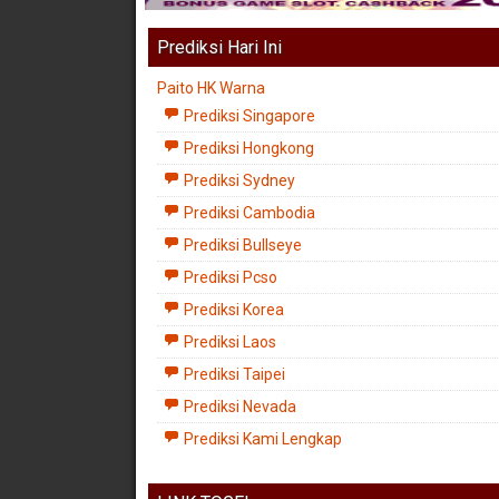
Prediksi Hari Ini
Paito HK Warna
Prediksi Singapore
Prediksi Hongkong
Prediksi Sydney
Prediksi Cambodia
Prediksi Bullseye
Prediksi Pcso
Prediksi Korea
Prediksi Laos
Prediksi Taipei
Prediksi Nevada
Prediksi Kami Lengkap