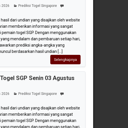
s 2026
Prediksi Togel Singapore
 hasil dari undian yang disajikan oleh website
rian memberikan informasi yang sangat
i pemain togel SGP. Dengan menggunakan
ta yang mendalam dan pembaruan setiap hari,
nawarkan prediksi angka-angka yang
uncul berdasarkan hasil undian [...]
Selengkapnya
 Togel SGP Senin 03 Agustus
s 2026
Prediksi Togel Singapore
 hasil dari undian yang disajikan oleh website
rian memberikan informasi yang sangat
i pemain togel SGP. Dengan menggunakan
ta yang mendalam dan pembaruan setiap hari,