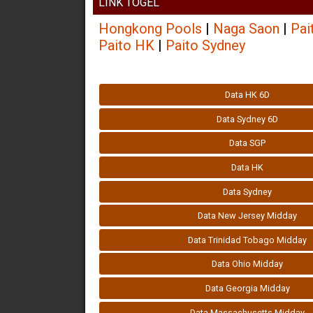
LINK TOGEL
Hongkong Pools
|
Naga Saon
|
Pai
Paito HK
|
Paito Sydney
Data HK 6D
Data Sydney 6D
Data SGP
Data HK
Data Sydney
Data New Jersey Midday
Data Trinidad Tobago Midday
Data Ohio Midday
Data Georgia Midday
Data Massachusetts Midday