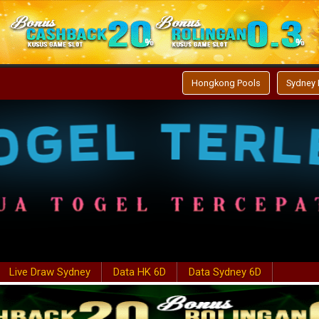
Hongkong Pools
Sydney 
Live Draw Sydney
Data HK 6D
Data Sydney 6D