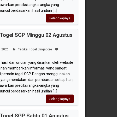
nawarkan prediksi angka-angka yang
uncul berdasarkan hasil undian [...]
Selengkapnya
 Togel SGP Minggu 02 Agustus
s 2026
Prediksi Togel Singapore
 hasil dari undian yang disajikan oleh website
rian memberikan informasi yang sangat
i pemain togel SGP. Dengan menggunakan
ta yang mendalam dan pembaruan setiap hari,
nawarkan prediksi angka-angka yang
uncul berdasarkan hasil undian [...]
Selengkapnya
 Togel SGP Sabtu 01 Agustus