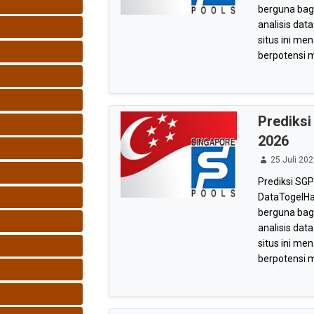
berguna bag
analisis da
situs ini me
berpotensi m
Prediksi
2026
25 Juli 20
Prediksi SGP
DataTogelHa
berguna bag
analisis da
situs ini me
berpotensi m