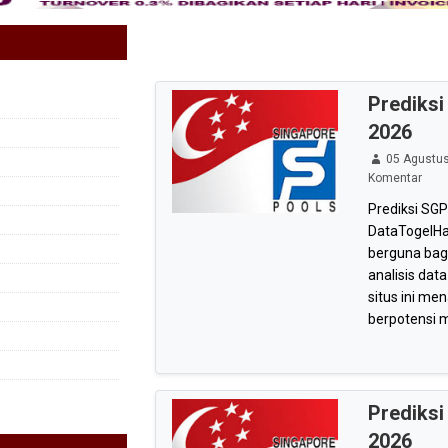
Prediksi
2026
05 Agustu
Komentar
Prediksi SGP
DataTogelHa
berguna bag
analisis da
situs ini me
berpotensi m
Prediksi
2026