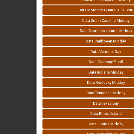
Data Morocco Quatro 01:01 WIB
Data South Carolina Midday
Data Supremeventures Midday
Data Caribbean Midday
Data Vermont Day
Data Germany Plus5
Data Indiana Midday
Data Kentucky Midday
Data Tennesse Midday
Data Texas Day
Data Rhode Island
Data Florida Midday