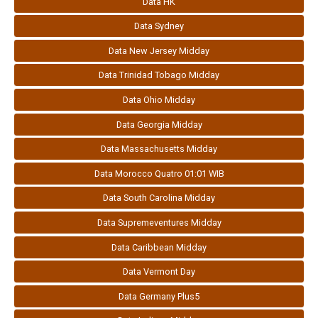
Data HK
Data Sydney
Data New Jersey Midday
Data Trinidad Tobago Midday
Data Ohio Midday
Data Georgia Midday
Data Massachusetts Midday
Data Morocco Quatro 01:01 WIB
Data South Carolina Midday
Data Supremeventures Midday
Data Caribbean Midday
Data Vermont Day
Data Germany Plus5