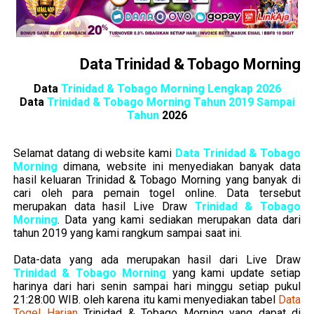
Data Trinidad & Tobago Morning
Data
Trinidad & Tobago Morning Lengkap 2026
Data
Trinidad & Tobago Morning Tahun 2019 Sampai
Tahun
2026
Selamat datang di website kami
Data Trinidad & Tobago
Morning
dimana, website ini menyediakan banyak data
hasil keluaran
Trinidad & Tobago Morning
yang banyak di
cari oleh para pemain togel online. Data tersebut
merupakan data hasil Live Draw
Trinidad & Tobago
Morning
. Data yang kami sediakan merupakan data dari
tahun 2019 yang kami rangkum sampai saat ini.
Data-data yang ada merupakan hasil dari Live Draw
Trinidad & Tobago Morning
yang kami update setiap
harinya dari hari senin sampai hari minggu setiap pukul
21:28:00 WIB. oleh karena itu kami menyediakan tabel
Data
Togel Harian
Trinidad & Tobago Morning
yang dapat di