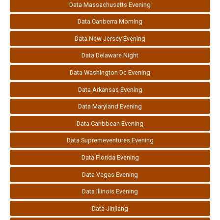
Data Massachusetts Evening
Data Canberra Morning
Data New Jersey Evening
Data Delaware Night
Data Washington Dc Evening
Data Arkansas Evening
Data Maryland Evening
Data Caribbean Evening
Data Supremeventures Evening
Data Florida Evening
Data Vegas Evening
Data Illinois Evening
Data Jinjiang