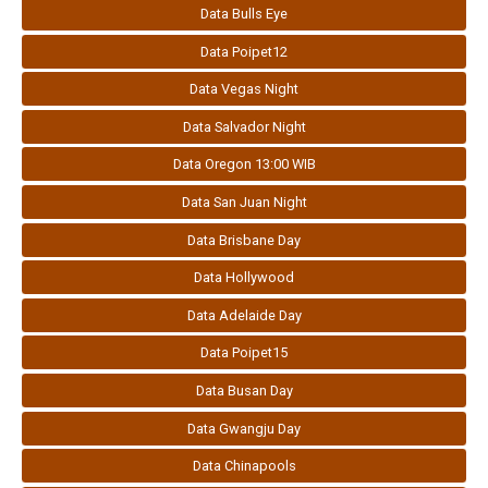
Data Bulls Eye
Data Poipet12
Data Vegas Night
Data Salvador Night
Data Oregon 13:00 WIB
Data San Juan Night
Data Brisbane Day
Data Hollywood
Data Adelaide Day
Data Poipet15
Data Busan Day
Data Gwangju Day
Data Chinapools