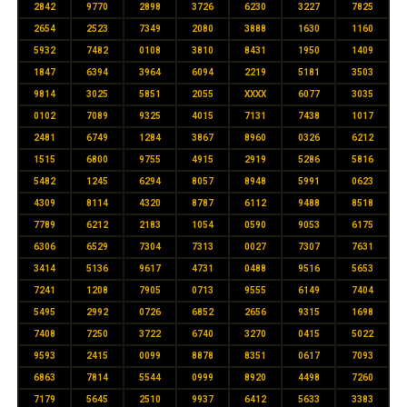
2842
9770
2898
3726
6230
3227
7825
2654
2523
7349
2080
3888
1630
1160
5932
7482
0108
3810
8431
1950
1409
1847
6394
3964
6094
2219
5181
3503
9814
3025
5851
2055
XXXX
6077
3035
0102
7089
9325
4015
7131
7438
1017
2481
6749
1284
3867
8960
0326
6212
1515
6800
9755
4915
2919
5286
5816
5482
1245
6294
8057
8948
5991
0623
4309
8114
4320
8787
6112
9488
8518
7789
6212
2183
1054
0590
9053
6175
6306
6529
7304
7313
0027
7307
7631
3414
5136
9617
4731
0488
9516
5653
7241
1208
7905
0713
9555
6149
7404
5495
2992
0726
6852
2656
9315
1698
7408
7250
3722
6740
3270
0415
5022
9593
2415
0099
8878
8351
0617
7093
6863
7814
5544
0999
8920
4498
7260
7179
5645
2510
9937
6412
5633
3383