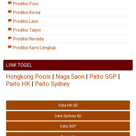
Prediksi Pcso
Prediksi Korea
Prediksi Laos
Prediksi Taipei
Prediksi Nevada
Prediksi Kami Lengkap
LINK TOGEL
Hongkong Pools
|
Naga Saon
|
Paito SGP
|
Paito HK
|
Paito Sydney
Data HK 6D
Data Sydney 6D
Data SGP