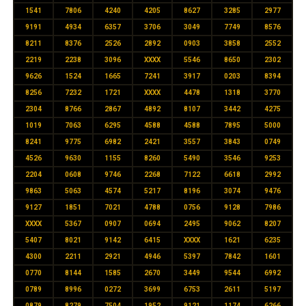
1541
7806
4240
4205
8627
3285
2977
9191
4934
6357
3706
3049
7749
8576
8211
8376
2526
2892
0903
3858
2552
2219
2238
3096
XXXX
5546
8650
2302
9626
1524
1665
7241
3917
0203
8394
8256
7232
1721
XXXX
4478
1318
3770
2304
8766
2867
4892
8107
3442
4275
1019
7063
6295
4588
4588
7895
5000
8241
9775
6982
2421
3557
3843
0749
4526
9630
1155
8260
5490
3546
9253
2204
0608
9746
2268
7122
6618
2992
9863
5063
4574
5217
8196
3074
9476
9127
1851
7021
4788
0756
9128
7986
XXXX
5367
0907
0694
2495
9062
8207
5407
8021
9142
6415
XXXX
1621
6235
4300
2211
2921
4946
5397
7842
1601
0770
8144
1585
2670
3449
9544
6992
0789
8996
0272
3699
6753
2611
5197
0879
8279
7504
1952
9121
1174
6266