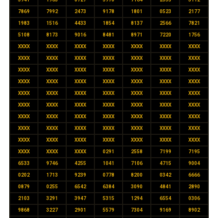
7869
7992
2473
9178
1801
0523
2177
1983
1516
4433
1854
8137
2566
7821
5108
8173
9016
8481
8971
7220
1756
XXXX
XXXX
XXXX
XXXX
XXXX
XXXX
XXXX
XXXX
XXXX
XXXX
XXXX
XXXX
XXXX
XXXX
XXXX
XXXX
XXXX
XXXX
XXXX
XXXX
XXXX
XXXX
XXXX
XXXX
XXXX
XXXX
XXXX
XXXX
XXXX
XXXX
XXXX
XXXX
XXXX
XXXX
XXXX
XXXX
XXXX
XXXX
XXXX
XXXX
XXXX
XXXX
XXXX
XXXX
XXXX
XXXX
XXXX
XXXX
XXXX
XXXX
XXXX
XXXX
XXXX
XXXX
XXXX
XXXX
XXXX
XXXX
XXXX
XXXX
XXXX
XXXX
XXXX
XXXX
XXXX
XXXX
0291
2558
7199
7195
6533
9746
4255
1041
7106
4715
9004
0202
1713
9239
0778
8200
0342
6666
0879
0255
6542
6384
3090
4841
2890
2103
3291
3947
5315
1294
6554
0306
9868
3227
2901
5579
7304
9169
8902