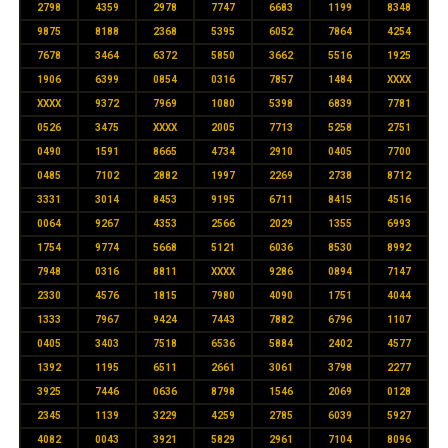
2798
4359
2978
7747
6683
1199
8348
9875
8188
2368
5395
6052
7864
4254
7678
3464
6372
5850
3662
5516
1925
1906
6399
0854
0316
7857
1484
XXXX
XXXX
9372
7969
1080
5398
6839
7781
0526
3475
XXXX
2005
7713
5258
2751
0490
1591
8665
4734
2910
0405
7700
0485
7102
2882
1997
2269
2738
8712
3331
3014
8453
9195
6711
8415
4516
0064
9267
4353
2566
2029
1355
6993
1754
9774
5668
5121
6036
8530
8992
7948
0316
8811
XXXX
9286
0894
7147
2330
4576
1815
7980
4090
1751
4044
1333
7967
9424
7443
7882
6796
1107
0405
3403
7518
6536
5884
2402
4577
1392
1195
6511
2661
3061
3798
2277
3925
7446
0636
8798
1546
2069
0128
2345
1139
3229
4259
2785
6039
5927
4082
0043
3921
5829
2961
7104
8096