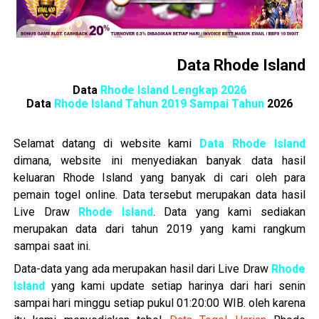
Data Rhode Island
Data
Rhode Island Lengkap 2026
Data
Rhode Island Tahun 2019 Sampai Tahun
2026
Selamat datang di website kami
Data Rhode Island
dimana, website ini menyediakan banyak data hasil
keluaran Rhode Island yang banyak di cari oleh para
pemain togel online. Data tersebut merupakan data hasil
Live Draw
Rhode Island
. Data yang kami sediakan
merupakan data dari tahun 2019 yang kami rangkum
sampai saat ini.
Data-data yang ada merupakan hasil dari Live Draw
Rhode
Island
yang kami update setiap harinya dari hari senin
sampai hari minggu setiap pukul 01:20:00 WIB. oleh karena