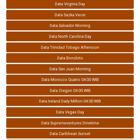
Data Virginia Day
Data Sazka Vecer
Data Salvador Morning
Data North Carolina Day
Data Trinidad Tobago Afternoon
Data Bonoloto
Data San Juan Morning
Data Morocco Quatro 04:00 WIB
Data Oregon 04:00 WIB
Data Ireland Daily Million 04:00 WIB
Data Vegas Day
Data Supremeventures Drivetime
Data Caribbean Sunset