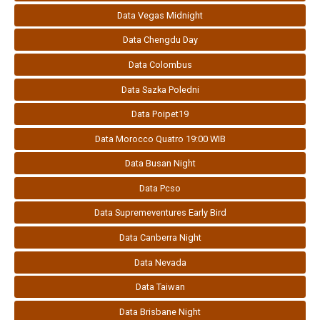
Data Vegas Midnight
Data Chengdu Day
Data Colombus
Data Sazka Poledni
Data Poipet19
Data Morocco Quatro 19:00 WIB
Data Busan Night
Data Pcso
Data Supremeventures Early Bird
Data Canberra Night
Data Nevada
Data Taiwan
Data Brisbane Night