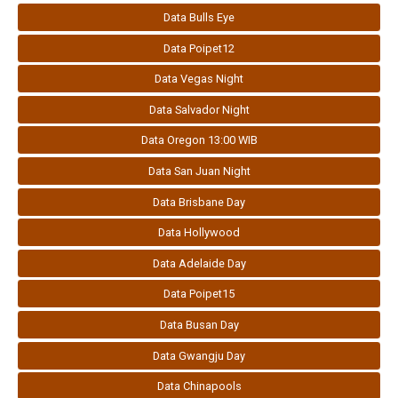
Data Bulls Eye
Data Poipet12
Data Vegas Night
Data Salvador Night
Data Oregon 13:00 WIB
Data San Juan Night
Data Brisbane Day
Data Hollywood
Data Adelaide Day
Data Poipet15
Data Busan Day
Data Gwangju Day
Data Chinapools