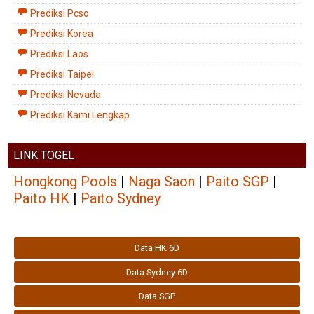
Prediksi Pcso
Prediksi Korea
Prediksi Laos
Prediksi Taipei
Prediksi Nevada
Prediksi Kami Lengkap
LINK TOGEL
Hongkong Pools
|
Naga Saon
|
Paito SGP
|
Paito HK
|
Paito Sydney
Data HK 6D
Data Sydney 6D
Data SGP