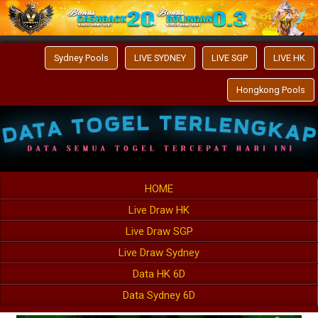
Sydney Pools
LIVE SYDNEY
LIVE SGP
LIVE HK
Hongkong Pools
HOME
Live Draw HK
Live Draw SGP
Live Draw Sydney
Data HK 6D
Data Sydney 6D