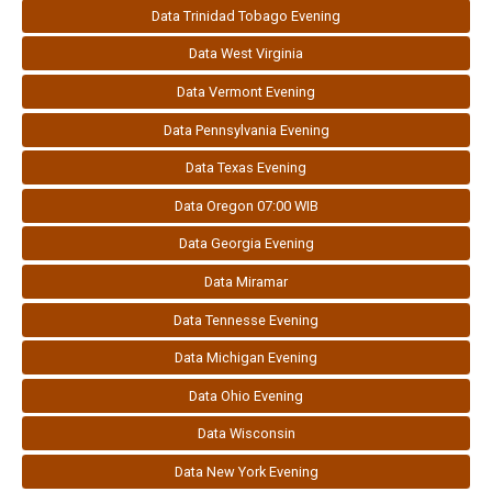
Data Trinidad Tobago Evening
Data West Virginia
Data Vermont Evening
Data Pennsylvania Evening
Data Texas Evening
Data Oregon 07:00 WIB
Data Georgia Evening
Data Miramar
Data Tennesse Evening
Data Michigan Evening
Data Ohio Evening
Data Wisconsin
Data New York Evening