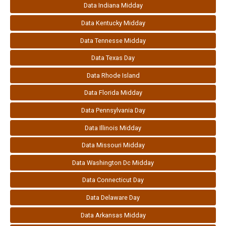
Data Indiana Midday
Data Kentucky Midday
Data Tennesse Midday
Data Texas Day
Data Rhode Island
Data Florida Midday
Data Pennsylvania Day
Data Illinois Midday
Data Missouri Midday
Data Washington Dc Midday
Data Connecticut Day
Data Delaware Day
Data Arkansas Midday