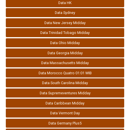
Data HK
Data Sydney
Data New Jersey Midday
Data Trinidad Tobago Midday
Data Ohio Midday
Data Georgia Midday
Data Massachusetts Midday
Data Morocco Quatro 01:01 WIB
Data South Carolina Midday
Data Supremeventures Midday
Data Caribbean Midday
Data Vermont Day
Data Germany Plus5