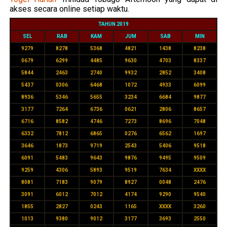
akses secara online setiap waktu.
TAHUN 2019
SEL
RAB
KAM
JUM
SAB
MIN
9279
8278
5368
4821
1438
8238
0679
6299
4485
9630
4703
8337
5844
2463
2740
9932
2852
3408
5437
0306
6468
1072
4933
6099
8936
5346
5655
3234
6684
9877
3177
7264
6736
0621
2806
8657
6716
8582
4746
7273
8696
7048
6332
7812
6865
0276
6562
1697
3646
1873
9719
2543
5406
9518
6091
5483
9643
9876
9495
9509
9259
4306
5893
9519
7634
XXXX
8081
7183
9079
8927
0048
2476
3091
6012
7012
4174
9290
9540
1855
2827
0243
1165
XXXX
3260
1013
9380
9012
3177
3693
2550