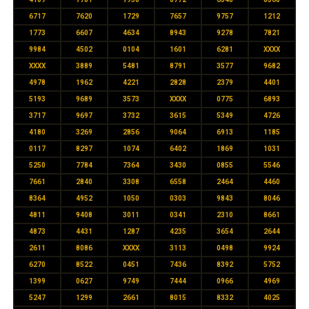
6717
7620
1729
7657
9757
1212
1773
6607
4634
8943
9278
7821
9984
4502
0104
1601
6281
XXXX
XXXX
3889
5481
8791
3577
9682
4978
1962
4221
2828
2379
4401
5193
9689
3573
XXXX
0775
6893
3717
9697
3732
3615
5349
4726
4180
3269
2856
9064
6913
1185
0117
8297
1074
6402
1869
1031
5250
7784
7364
3430
0855
5546
7661
2840
3308
6558
2464
4460
8364
4952
1050
0303
9843
8046
4811
9408
3011
0341
2310
8661
4873
4431
1287
4235
3654
2644
2611
8086
XXXX
3113
0498
9924
6270
8522
0451
7436
8392
5752
1399
0627
9749
7444
0966
4969
5247
1299
2661
8015
8332
4025