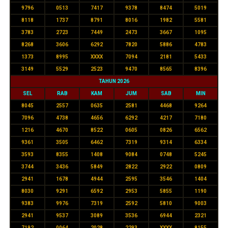
9796
0513
7417
9378
8474
5019
8118
1737
8791
8016
1982
5581
3783
2723
7449
2473
3667
1095
8268
3606
6292
7820
5886
4783
1373
8995
XXXX
7094
2181
5433
3149
5529
2523
9470
8565
8396
TAHUN 2026
SEL
RAB
KAM
JUM
SAB
MIN
8045
2557
0635
2581
4468
9264
7096
4738
4656
6292
4217
7180
1216
4670
8522
0605
0826
6562
9361
3505
6462
7319
9314
6334
3593
8355
1408
9084
0748
5245
3744
3436
5849
2822
2922
0809
2941
1678
4944
2595
3546
1404
8030
9291
6592
2953
5855
1190
9383
9976
7319
2592
5810
9003
2941
9537
3089
3536
6944
2321
7192
0064
2028
2293
XXXX
8155