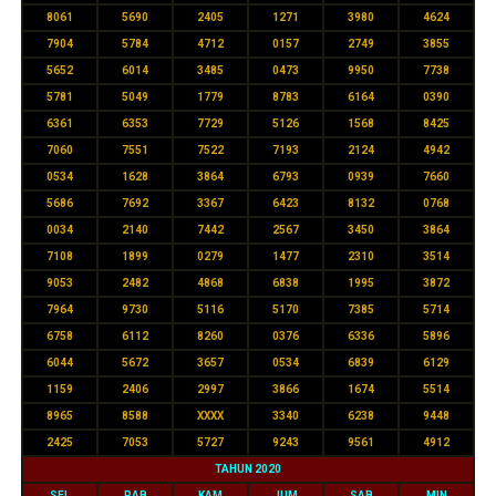
8061
5690
2405
1271
3980
4624
7904
5784
4712
0157
2749
3855
5652
6014
3485
0473
9950
7738
5781
5049
1779
8783
6164
0390
6361
6353
7729
5126
1568
8425
7060
7551
7522
7193
2124
4942
0534
1628
3864
6793
0939
7660
5686
7692
3367
6423
8132
0768
0034
2140
7442
2567
3450
3864
7108
1899
0279
1477
2310
3514
9053
2482
4868
6838
1995
3872
7964
9730
5116
5170
7385
5714
6758
6112
8260
0376
6336
5896
6044
5672
3657
0534
6839
6129
1159
2406
2997
3866
1674
5514
8965
8588
XXXX
3340
6238
9448
2425
7053
5727
9243
9561
4912
TAHUN 2020
SEL
RAB
KAM
JUM
SAB
MIN