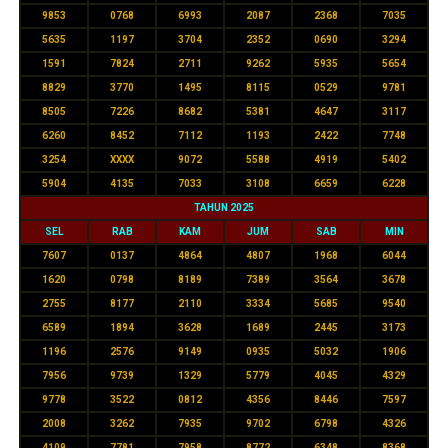
9853
0768
6993
2087
2368
7035
5635
1197
3704
2352
0690
3294
1591
7824
2711
9262
5935
5654
8829
3770
1495
8115
0529
9781
8505
7226
8682
5381
4647
3117
6260
8452
7112
1193
2422
7748
3254
XXXX
9072
5588
4919
5402
5904
4135
7033
3108
6659
6228
TAHUN 2025
SEL
RAB
KAM
JUM
SAB
MIN
7607
0137
4864
4807
1968
6044
1620
0798
8189
7389
3564
3678
2755
8177
2110
3334
5685
9540
6589
1894
3628
1689
2445
3173
1196
2576
9149
0935
5032
1906
7956
9739
1329
5779
4045
4329
9778
3522
0812
4356
8446
7597
2008
3262
7935
9702
6798
4326
4109
7781
7958
8772
6348
8368