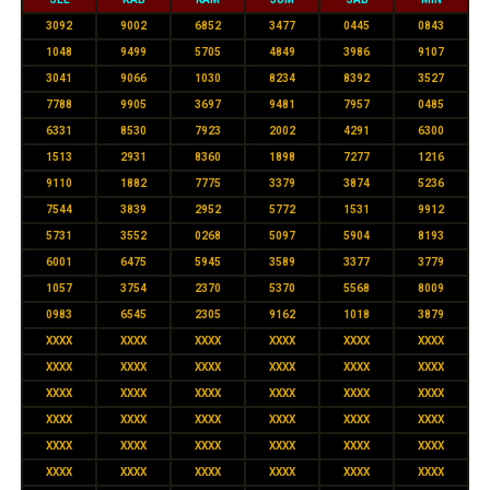
3092
9002
6852
3477
0445
0843
1048
9499
5705
4849
3986
9107
3041
9066
1030
8234
8392
3527
7788
9905
3697
9481
7957
0485
6331
8530
7923
2002
4291
6300
1513
2931
8360
1898
7277
1216
9110
1882
7775
3379
3874
5236
7544
3839
2952
5772
1531
9912
5731
3552
0268
5097
5904
8193
6001
6475
5945
3589
3377
3779
1057
3754
2370
5370
5568
8009
0983
6545
2305
9162
1018
3879
XXXX
XXXX
XXXX
XXXX
XXXX
XXXX
XXXX
XXXX
XXXX
XXXX
XXXX
XXXX
XXXX
XXXX
XXXX
XXXX
XXXX
XXXX
XXXX
XXXX
XXXX
XXXX
XXXX
XXXX
XXXX
XXXX
XXXX
XXXX
XXXX
XXXX
XXXX
XXXX
XXXX
XXXX
XXXX
XXXX