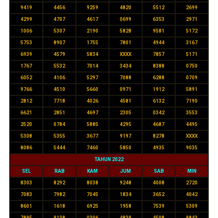
9419
4456
9259
4820
5512
2699
4299
4707
4617
0699
6353
2971
1006
5307
2190
5828
9581
5172
5753
8907
1755
7801
4944
3167
6939
4579
5834
XXXX
7857
5171
1767
5532
7014
3434
8388
0750
6052
4106
5297
7088
6288
0709
9766
4510
5660
0971
1912
5891
2812
7718
4026
4581
6132
7190
6621
2851
4697
2305
0342
3553
2520
0784
5885
4295
4687
4495
5308
5355
3677
9197
8278
XXXX
8086
5444
7460
5850
4935
9035
TAHUN 2022
SEL
RAB
KAM
JUM
SAB
MIN
8303
8292
8038
9248
4008
2720
7083
7982
7045
1834
3652
4042
8601
1618
6925
1958
7539
5309
7895
9138
0306
4839
4508
9843