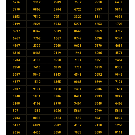
6276
2312
2509
7552
7510
6459
7770
0865
3704
6720
7757
5817
6153
7512
7051
3320
8811
9096
0199
2028
8043
5271
4653
1725
6597
8347
6639
8640
3369
3782
6767
7762
1667
8747
6030
9344
4507
2307
7268
0608
7570
4689
6316
8465
0119
1941
6206
4571
3284
3193
8528
7194
8051
2464
2858
7410
6379
7704
6819
8338
3087
5047
9843
6548
0652
9945
4877
1512
1365
0065
6699
7101
7807
9104
8428
2454
7086
1631
0940
1031
3906
8481
2933
XXXX
3108
4168
8978
3464
7048
6465
5271
1389
6026
5864
7499
5811
7983
0095
0824
1550
3531
6009
6117
6821
7502
4132
7118
1268
8026
4400
3058
7053
3689
8111