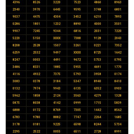
4396
8526
3220
7523
4860
8963
2340
3970
6445
9595
3748
6801
9037
4475
4304
3452
6210
7893
0286
1801
1232
8890
4000
3501
9907
7245
9344
6816
2031
7220
5220
5150
XXXX
7388
9128
2043
8208
2528
1507
3261
0221
7352
6259
2532
9497
XXXX
8725
1642
8247
0003
4491
9672
5753
0795
3486
8331
1885
5955
4691
1770
4116
4932
7375
5793
3958
0174
3083
0378
3184
5347
8940
8410
0132
7974
9943
6135
6352
0903
5962
1858
2124
3563
4279
1328
0875
8038
4142
0999
1715
5839
6888
0172
8769
7305
1442
8562
6783
9780
8882
7747
2264
1685
3178
0181
9225
6598
8244
5734
2295
2522
0055
6511
2728
8991