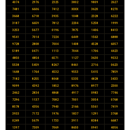
4074
2976
2325
3802
9809
2627
7481
6606
7412
XXXX
3620
8270
3668
6718
3935
1048
2328
6222
3187
6659
7812
2204
5258
1999
3253
5677
0196
7875
1406
8413
9541
7014
7224
6449
1563
6888
9728
2808
7004
1408
4528
6057
5189
0471
1113
7044
1706
4423
4850
4854
6571
1127
3630
9532
5538
5459
8267
8461
2716
0623
1648
1764
4532
9553
5415
7859
7182
8255
8068
5335
4828
3433
9099
4392
1852
8976
8977
2300
2462
2834
4868
4917
0983
7746
7296
1137
7082
7001
3054
0768
8578
4356
7940
2166
5561
7419
3933
7172
1976
1837
1291
3768
0249
5679
1733
3911
8384
6687
1397
7309
7069
8650
0941
4056