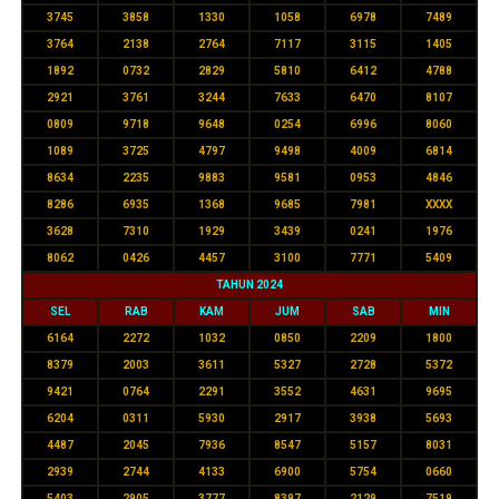
3745
3858
1330
1058
6978
7489
3764
2138
2764
7117
3115
1405
1892
0732
2829
5810
6412
4788
2921
3761
3244
7633
6470
8107
0809
9718
9648
0254
6996
8060
1089
3725
4797
9498
4009
6814
8634
2235
9883
9581
0953
4846
8286
6935
1368
9685
7981
XXXX
3628
7310
1929
3439
0241
1976
8062
0426
4457
3100
7771
5409
TAHUN 2024
SEL
RAB
KAM
JUM
SAB
MIN
6164
2272
1032
0850
2209
1800
8379
2003
3611
5327
2728
5372
9421
0764
2291
3552
4631
9695
6204
0311
5930
2917
3938
5693
4487
2045
7936
8547
5157
8031
2939
2744
4133
6900
5754
0660
5403
2905
3777
8397
2129
7519