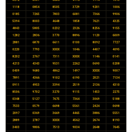
1118
0854
8505
3729
9201
1006
0185
7265
7803
6081
7366
9906
5394
8003
4648
1858
7621
4325
4843
5805
0232
2326
8256
9155
1282
2836
3770
8896
1120
6009
2881
6870
6611
0100
8092
7727
0220
7793
XXXX
1046
4407
4095
8202
2767
7311
XXXX
1146
0141
4213
4343
9531
2262
0690
0208
0409
9680
4862
1497
XXXX
9007
7891
4366
9102
6190
2021
7134
0911
4953
3394
2519
2136
4310
8506
9702
3270
9115
1453
2275
0348
5127
7675
7364
3069
5188
7533
0579
6698
5561
2424
0698
2097
0369
3669
4465
3886
5551
2889
2787
XXXX
4562
2674
8193
3403
9806
7513
9034
2648
7645