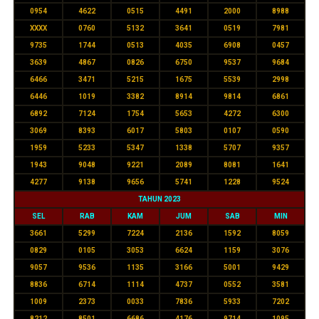
0954
4622
0515
4491
2000
8988
XXXX
0760
5132
3641
0519
7981
9735
1744
0513
4035
6908
0457
3639
4867
0826
6750
9537
9684
6466
3471
5215
1675
5539
2998
6446
1019
3382
8914
9814
6861
6892
7124
1754
5653
4272
6300
3069
8393
6017
5803
0107
0590
1959
5233
5347
1338
5707
9357
1943
9048
9221
2089
8081
1641
4277
9138
9656
5741
1228
9524
TAHUN 2023
SEL
RAB
KAM
JUM
SAB
MIN
3661
5299
7224
2136
1592
8059
0829
0105
3053
6624
1159
3076
9057
9536
1135
3166
5001
9429
8836
6714
1114
4737
0552
3581
1009
2373
0033
7836
5933
7202
8212
8501
6686
4176
9714
1095