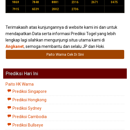
9869
7848
8881
2316
2671
0475
7915
6539
2002
2736
Terimakasih atas kunjungannya di website kami ini dan untuk
mendapatkan Data serta informasi Prediksi Togel yang lebih
lengkap lagi silahkan mengunjungi situs utama kami di
Angkanet
, semoga membantu dan selalu JP dan Hoki.
Paito Warna Cek Di Sini
Prediksi Hari Ini
Paito HK Warna
Prediksi Singapore
Prediksi Hongkong
Prediksi Sydney
Prediksi Cambodia
Prediksi Bullseye