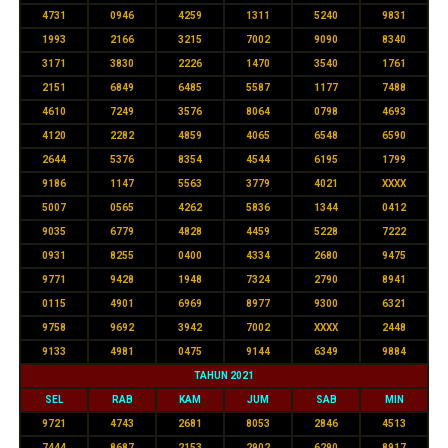
4731
0946
4259
1311
5240
9831
1993
2166
3215
7002
9090
8340
3171
3830
2226
1470
3540
1761
2151
6849
6485
5587
1177
7488
4610
7249
3576
8064
0798
4693
4120
2282
4859
4065
6548
6590
2644
5376
8354
4544
6195
1799
9186
1147
5563
3779
4021
XXXX
5007
0565
4262
5836
1344
0412
9035
6779
4828
4459
5228
7222
0931
8255
0400
4334
2680
9475
9771
9428
1948
7324
2790
8941
0115
4901
6969
8977
9300
6321
9758
9692
3942
7002
XXXX
2448
9133
4981
0475
9144
6349
9884
TAHUN 2021
SEL
RAB
KAM
JUM
SAB
MIN
9721
4743
2681
8053
2846
4513
7444
8687
2153
2902
6290
8917