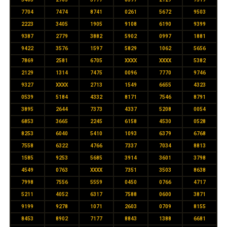
7704
7474
8741
0261
5672
9503
2223
3405
1905
9108
6190
9399
9387
2779
3882
5902
0997
1881
9422
3576
1597
5829
1062
5656
7869
2581
6705
XXXX
XXXX
5382
2129
1314
7475
0096
7770
9746
9327
XXXX
2713
1549
6655
4323
0539
5184
4332
8171
7546
8791
3895
2644
7373
4337
5208
0054
6853
3665
2245
6158
4530
0528
8253
6040
5410
1093
6379
6768
7558
6322
4766
7337
7034
8813
1585
9253
5685
3914
3601
3798
4549
0763
XXXX
7351
3503
8638
7998
7556
5559
0450
0766
4717
5211
4052
6317
7588
0600
3871
9199
9278
1071
2603
0709
8155
8453
8902
7177
8843
1388
6681