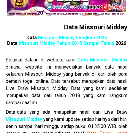
Data Missouri Midday
Data
Missouri Midday Lengkap 2026
Data
Missouri Midday Tahun 2018 Sampai Tahun
2026
Selamat datang di website kami
Data Missouri Midday
dimana, website ini menyediakan banyak data hasil
keluaran Missouri Midday yang banyak di cari oleh para
pemain togel online. Data tersebut merupakan data hasil
Live Draw Missouri Midday. Data yang kami sediakan
merupakan data dari tahun 2018 yang kami rangkum
sampai saat ini.
Data-data yang ada merupakan hasil dari Live Draw
Missouri Midday
yang kami update setiap harinya dari hari
senin sampai hari minggu setiap pukul 01:35:00 WIB. oleh