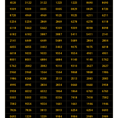
4520
3122
3122
1223
1223
8690
8690
9309
9309
0005
0005
0829
0829
8720
8720
4969
4969
9525
9525
6211
6211
5234
5234
2869
2869
6278
6278
6118
6118
5662
5662
9309
9309
8098
8098
6182
6182
3887
3887
5411
5411
2141
2141
6449
6449
5689
5689
2804
2804
6055
6055
3402
3402
9075
9075
6018
6018
9033
9033
9554
9554
4901
4901
8001
8001
6884
6884
9140
9140
5762
5762
2082
2082
9310
9310
2627
2627
3960
3960
1564
1564
9868
9868
1986
1986
8268
8268
2513
2513
2083
2083
4995
4995
2834
2834
0660
0660
3958
3958
6532
6532
1864
1864
6763
6763
5003
5003
0336
0336
7418
7418
7382
7382
9554
9554
1661
1661
1946
1946
7826
7826
3813
3813
6254
6254
0693
0693
1339
1339
9984
9984
3989
3989