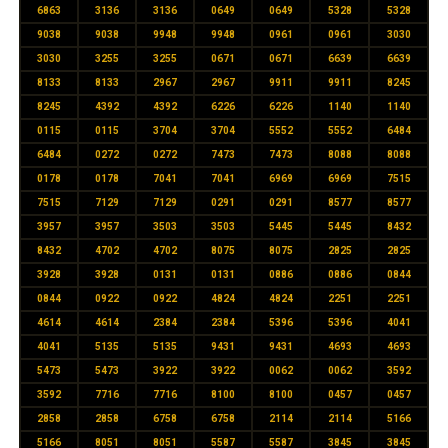
6863
3136
3136
0649
0649
5328
5328
9038
9038
9948
9948
0961
0961
3030
3030
3255
3255
0671
0671
6639
6639
8133
8133
2967
2967
9911
9911
8245
8245
4392
4392
6226
6226
1140
1140
0115
0115
3704
3704
5552
5552
6484
6484
0272
0272
7473
7473
8088
8088
0178
0178
7041
7041
6969
6969
7515
7515
7129
7129
0291
0291
8577
8577
3957
3957
3503
3503
5445
5445
8432
8432
4702
4702
8075
8075
2825
2825
3928
3928
0131
0131
0886
0886
0844
0844
0922
0922
4824
4824
2251
2251
4614
4614
2384
2384
5396
5396
4041
4041
5135
5135
9431
9431
4693
4693
5473
5473
3922
3922
0062
0062
3592
3592
7716
7716
8100
8100
0457
0457
2858
2858
6758
6758
2114
2114
5166
5166
8051
8051
5587
5587
3845
3845