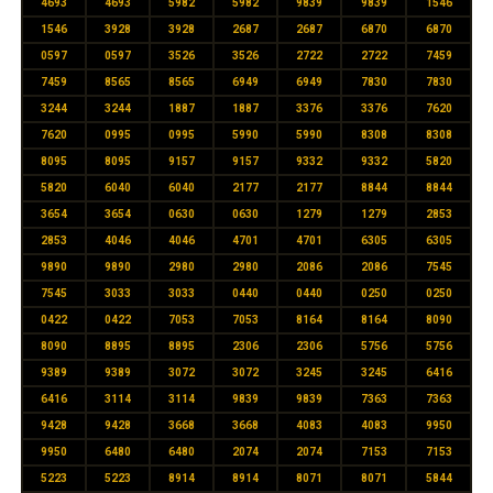
4693
4693
5982
5982
9839
9839
1546
1546
3928
3928
2687
2687
6870
6870
0597
0597
3526
3526
2722
2722
7459
7459
8565
8565
6949
6949
7830
7830
3244
3244
1887
1887
3376
3376
7620
7620
0995
0995
5990
5990
8308
8308
8095
8095
9157
9157
9332
9332
5820
5820
6040
6040
2177
2177
8844
8844
3654
3654
0630
0630
1279
1279
2853
2853
4046
4046
4701
4701
6305
6305
9890
9890
2980
2980
2086
2086
7545
7545
3033
3033
0440
0440
0250
0250
0422
0422
7053
7053
8164
8164
8090
8090
8895
8895
2306
2306
5756
5756
9389
9389
3072
3072
3245
3245
6416
6416
3114
3114
9839
9839
7363
7363
9428
9428
3668
3668
4083
4083
9950
9950
6480
6480
2074
2074
7153
7153
5223
5223
8914
8914
8071
8071
5844