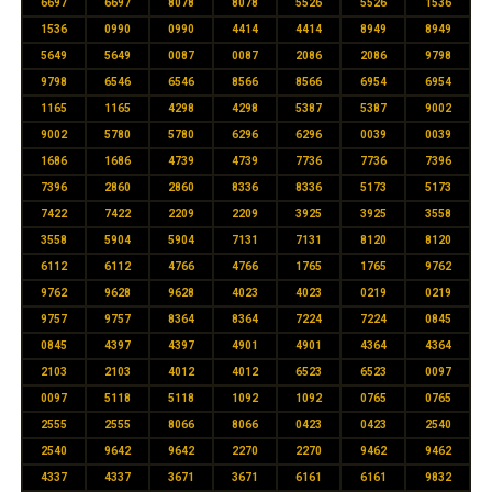
6697
6697
8078
8078
5526
5526
1536
1536
0990
0990
4414
4414
8949
8949
5649
5649
0087
0087
2086
2086
9798
9798
6546
6546
8566
8566
6954
6954
1165
1165
4298
4298
5387
5387
9002
9002
5780
5780
6296
6296
0039
0039
1686
1686
4739
4739
7736
7736
7396
7396
2860
2860
8336
8336
5173
5173
7422
7422
2209
2209
3925
3925
3558
3558
5904
5904
7131
7131
8120
8120
6112
6112
4766
4766
1765
1765
9762
9762
9628
9628
4023
4023
0219
0219
9757
9757
8364
8364
7224
7224
0845
0845
4397
4397
4901
4901
4364
4364
2103
2103
4012
4012
6523
6523
0097
0097
5118
5118
1092
1092
0765
0765
2555
2555
8066
8066
0423
0423
2540
2540
9642
9642
2270
2270
9462
9462
4337
4337
3671
3671
6161
6161
9832