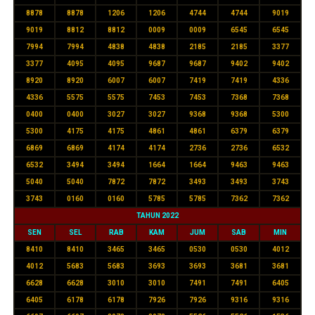
8878
8878
1206
1206
4744
4744
9019
9019
8812
8812
0009
0009
6545
6545
7994
7994
4838
4838
2185
2185
3377
3377
4095
4095
9687
9687
9402
9402
8920
8920
6007
6007
7419
7419
4336
4336
5575
5575
7453
7453
7368
7368
0400
0400
3027
3027
9368
9368
5300
5300
4175
4175
4861
4861
6379
6379
6869
6869
4174
4174
2736
2736
6532
6532
3494
3494
1664
1664
9463
9463
5040
5040
7872
7872
3493
3493
3743
3743
0160
0160
5785
5785
7362
7362
TAHUN 2022
SEN
SEL
RAB
KAM
JUM
SAB
MIN
8410
8410
3465
3465
0530
0530
4012
4012
5683
5683
3693
3693
3681
3681
6628
6628
3010
3010
7491
7491
6405
6405
6178
6178
7926
7926
9316
9316