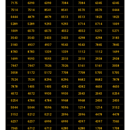
7175
6390
6390
7384
7384
6345
6345
7514
7514
8541
8541
0570
0570
0444
0444
4879
4879
0513
0513
1823
1823
5289
5289
9293
9293
0714
0714
1009
1009
6573
6573
4552
4552
5271
5271
3543
3543
3433
3433
4298
4298
3183
3183
4937
4937
9543
9543
7845
7845
8783
8783
1339
1339
1112
1112
1699
1699
9593
9593
2310
2310
2938
2938
7447
7447
7026
7026
5161
5161
3058
3058
5172
5172
7708
7708
5705
5705
7524
7524
8296
8296
8682
8682
7878
7878
1405
1405
4382
4382
4650
4650
4072
4072
9930
9930
2043
2043
0254
0254
4784
4784
9968
9968
2450
2450
5044
5044
9596
9596
1214
1214
3152
3152
0212
0212
2096
2096
4478
4478
6237
6237
6990
6990
4397
4397
7365
7365
6712
6712
6280
6280
1708
1708