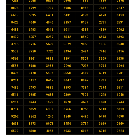
7268
7268
0696
0696
1589
1589
0876
0876
1799
1799
8986
8986
7647
7647
6695
6695
6431
6431
4173
4173
8423
8423
4040
4040
8157
8157
2531
2531
6483
6483
6011
6011
4389
4389
0402
0402
6257
6257
8542
8542
6393
6393
3716
3716
5679
5679
9066
9066
3538
3538
7720
7720
2494
2494
7416
7416
9561
9561
9891
9891
5509
5509
6538
6538
3988
3988
7296
7296
9794
9794
0478
0478
5558
5558
4519
4519
0201
0201
0417
0417
8047
8047
9737
9737
7493
7493
9893
9893
7594
7594
6511
6511
9685
9685
7309
7309
1248
1248
6934
6934
1570
1570
3608
3608
0734
0734
6359
6359
0766
0766
6813
6813
9262
9262
1240
1240
6490
6490
4698
4698
8973
8973
3754
3754
0669
0669
6500
6500
4033
4033
6016
6016
0624