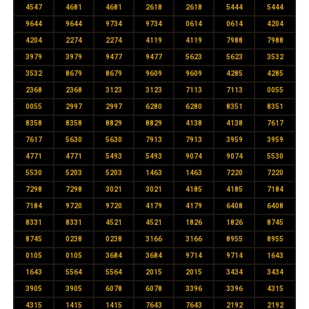
4547
4681
4681
2618
2618
5444
5444
9644
9644
9734
9734
0614
0614
4204
4204
2274
2274
4119
4119
7988
7988
3979
3979
9477
9477
5623
5623
3532
3532
8679
8679
9609
9609
4285
4285
2368
2368
3123
3123
7113
7113
0055
0055
2997
2997
6280
6280
8351
8351
8358
8358
8829
8829
4138
4138
7617
7617
5630
5630
7913
7913
3959
3959
4771
4771
5493
5493
9074
9074
5530
5530
5203
5203
1463
1463
7220
7220
7298
7298
3021
3021
4185
4185
7184
7184
9720
9720
4179
4179
6408
6408
8331
8331
4521
4521
1826
1826
8745
8745
0238
0238
3166
3166
8955
8955
0105
0105
3684
3684
9714
9714
1643
1643
5564
5564
2015
2015
3434
3434
3905
3905
6078
6078
3396
3396
4315
4315
1415
1415
7643
7643
2192
2192