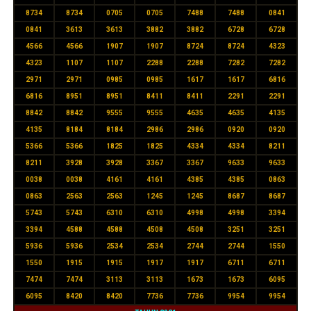
8734
8734
0705
0705
7488
7488
0841
0841
3613
3613
3882
3882
6728
6728
4566
4566
1907
1907
8724
8724
4323
4323
1107
1107
2288
2288
7282
7282
2971
2971
0985
0985
1617
1617
6816
6816
8951
8951
8411
8411
2291
2291
8842
8842
9555
9555
4635
4635
4135
4135
8184
8184
2986
2986
0920
0920
5366
5366
1825
1825
4334
4334
8211
8211
3928
3928
3367
3367
9633
9633
0038
0038
4161
4161
4385
4385
0863
0863
2563
2563
1245
1245
8687
8687
5743
5743
6310
6310
4998
4998
3394
3394
4588
4588
4508
4508
3251
3251
5936
5936
2534
2534
2744
2744
1550
1550
1915
1915
1917
1917
6711
6711
7474
7474
3113
3113
1673
1673
6095
6095
8420
8420
7736
7736
9954
9954