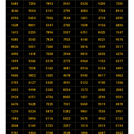
5683
7250
7892
3541
0324
9200
7305
4546
9504
3191
2795
4382
7758
8913
0396
5654
7306
2544
1631
4710
6395
1628
8801
3347
2765
1038
9156
6836
1613
0230
7896
3307
6751
8425
1547
9385
3543
7824
7933
4140
8321
9076
8826
3051
7260
5821
3816
1049
3517
4490
1418
7638
2944
0815
6530
4276
1099
9360
5370
2773
0964
1153
3377
6058
7038
5163
4081
0916
0104
4491
9660
3852
1635
4678
5943
8517
4462
3703
6127
5425
4941
0132
9740
1366
3053
9998
5243
8354
1572
6365
2082
3924
6151
4736
8605
1631
2590
0501
6476
9628
7025
7331
5069
9519
0878
1210
0324
5873
5282
9861
7530
3951
1084
5896
5116
5632
3670
4942
5133
2068
5169
5733
2297
1014
3919
5194
9761
9404
2768
2928
1890
6087
0562