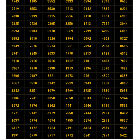
4743
1185
3552
6333
0594
9740
8605
7719
1553
3530
4713
0142
9337
8201
2030
5999
0915
7526
9110
8861
6903
7325
0736
2305
3358
1713
7994
3044
3594
0983
5978
6669
7799
4295
6088
6582
1010
7226
8994
0692
4628
8327
8949
7676
5274
6221
2094
2983
0686
2941
8245
8033
4778
5113
9188
6515
6918
2926
4526
1022
9101
4458
7801
0367
9870
6938
1373
8136
5390
7988
4606
2987
8621
3073
0761
4322
8353
9667
6510
0942
2529
6343
0958
4087
3342
5351
8079
5799
3735
9530
5038
9906
2231
8350
7650
9633
1877
5944
5272
9176
5162
4441
2646
8130
5593
8771
5132
3919
7558
2434
2104
8402
1037
0974
4674
4955
6274
2871
8857
9317
1172
8724
2491
3324
2839
9548
1391
6779
5717
8972
0241
7974
5420