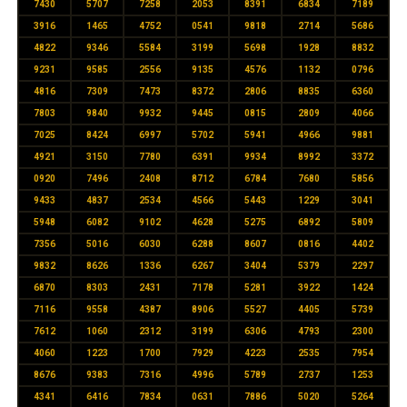
7430
5707
7258
2053
8391
6834
7189
3916
1465
4752
0541
9818
2714
5686
4822
9346
5584
3199
5698
1928
8832
9231
9585
2556
9135
4576
1132
0796
4816
7309
7473
8372
2806
8835
6360
7803
9840
9932
9445
0815
2809
4066
7025
8424
6997
5702
5941
4966
9881
4921
3150
7780
6391
9934
8992
3372
0920
7496
2408
8712
6784
7680
5856
9433
4837
2534
4566
5443
1229
3041
5948
6082
9102
4628
5275
6892
5809
7356
5016
6030
6288
8607
0816
4402
9832
8626
1336
6267
3404
5379
2297
6870
8303
2431
7178
5281
3922
1424
7116
9558
4387
8906
5527
4405
5739
7612
1060
2312
3199
6306
4793
2300
4060
1223
1700
7929
4223
2535
7954
8676
9383
7316
4996
5789
2737
1253
4341
6416
7834
0631
7886
5020
5264