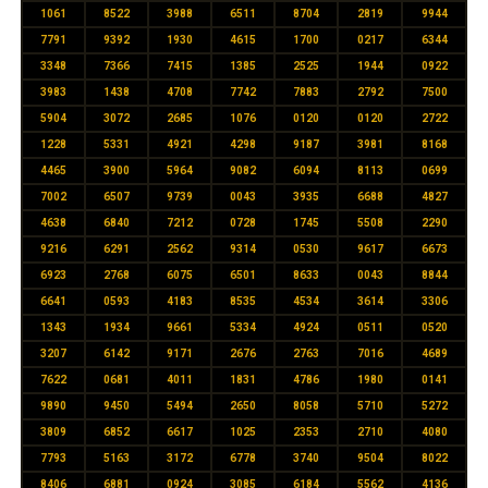
1061
8522
3988
6511
8704
2819
9944
7791
9392
1930
4615
1700
0217
6344
3348
7366
7415
1385
2525
1944
0922
3983
1438
4708
7742
7883
2792
7500
5904
3072
2685
1076
0120
0120
2722
1228
5331
4921
4298
9187
3981
8168
4465
3900
5964
9082
6094
8113
0699
7002
6507
9739
0043
3935
6688
4827
4638
6840
7212
0728
1745
5508
2290
9216
6291
2562
9314
0530
9617
6673
6923
2768
6075
6501
8633
0043
8844
6641
0593
4183
8535
4534
3614
3306
1343
1934
9661
5334
4924
0511
0520
3207
6142
9171
2676
2763
7016
4689
7622
0681
4011
1831
4786
1980
0141
9890
9450
5494
2650
8058
5710
5272
3809
6852
6617
1025
2353
2710
4080
7793
5163
3172
6778
3740
9504
8022
8406
6881
0924
3085
6184
5562
4136