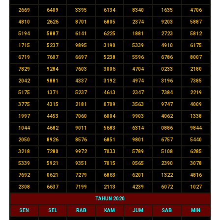
2669
6409
3395
6134
8340
1635
4706
4810
2626
8701
6805
2374
9203
5887
5194
5887
6141
6225
1881
2723
5812
1715
5237
9895
3190
5339
4910
6175
6719
7607
6697
5238
5596
6786
8007
7829
9284
7603
3006
4704
0233
2180
2042
9881
4337
3192
4974
3196
7385
5175
1371
5237
4613
2347
7384
2219
3775
4315
2181
0709
3563
9747
4009
1997
4453
7060
6004
9903
4062
1338
1044
4682
9011
5683
6314
0886
9844
2050
8926
8576
6851
9801
6757
5440
3218
7280
9972
7033
5789
5108
6285
5339
5921
9351
7015
0565
2390
3078
7692
0621
7279
6863
6201
1322
4816
2308
6637
7199
2113
4239
6072
1027
TAHUN 2020
SEN
SEL
RAB
KAM
JUM
SAB
MIN