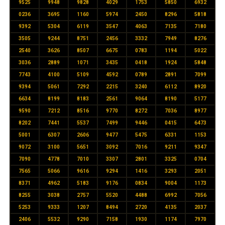
9525
9948
9828
4029
1753
5850
6932
0236
3695
1160
5974
2450
8296
5818
9392
5304
6119
3547
4063
7135
7180
3505
9244
8751
2456
3332
7949
8276
2540
3626
8507
6675
0783
1194
5022
3036
2889
1071
3435
0418
1924
5848
7743
4100
5109
4592
0789
2891
7099
9394
5061
7292
2215
3240
6112
8920
6634
8199
8183
2561
9064
8190
5177
9590
7212
8516
9770
8272
7036
8977
8202
7441
5537
7499
9446
0415
6473
5001
6307
2606
9477
5475
6331
1153
9072
3100
5651
3092
7016
9211
9347
7090
4778
7010
3307
2801
3325
0704
7565
5066
9616
9294
1416
3293
2051
8371
4962
5183
9176
0834
9004
1173
8255
3038
2757
5520
4488
6992
7056
5253
9333
1207
8494
2720
4135
2037
2406
5532
9290
7158
1930
1174
7970