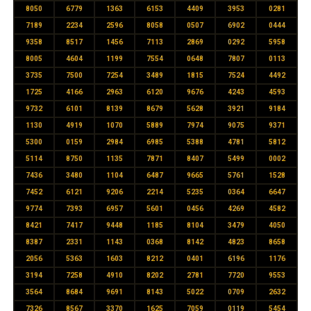
8050
6779
1363
6153
4409
3953
0281
7189
2234
2596
8058
0507
6902
0444
9358
8517
1456
7113
2869
0292
5958
8005
4604
1199
7554
0648
7807
0113
3735
7500
7254
3489
1815
7524
4492
1725
4166
2963
6120
9676
4243
4593
9732
6101
8139
8679
5628
3921
9184
1130
4919
1070
5889
7974
9075
9371
5300
0159
2984
6985
5388
4781
5812
5114
8750
1135
7871
8407
5499
0002
7436
3480
1104
6487
9665
5761
1528
7452
6121
9206
2214
5235
0364
6647
9774
7393
6957
5601
0456
4269
4582
8421
7417
9448
1185
8104
3479
4050
8387
2331
1143
0368
8142
4823
8658
2056
5363
1603
8212
0401
6196
1176
3194
7258
4910
8202
2781
7720
9553
3564
8684
9691
8143
5022
0709
2632
7326
8567
3370
1625
7059
0119
5454