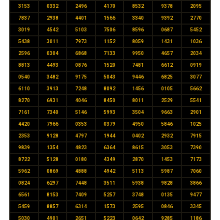
3153
0332
2496
4170
8532
9378
2095
7837
2938
4401
1566
3340
9392
2770
3019
4542
5103
7506
8596
0687
5452
5438
3011
7973
1152
8059
1431
1036
2596
0304
6868
7133
9950
4657
2034
8813
4493
0876
1520
7481
6612
0919
0540
3482
9175
5043
9446
6825
3077
6110
3913
7248
8092
1456
0105
5662
8270
6931
4046
8450
8011
2529
5541
7161
7340
5146
5993
3504
9663
2901
4420
7966
0353
0379
4950
5846
1025
2353
9128
4797
1944
0402
2932
7915
9839
1354
4823
6364
8615
3053
7390
8722
5128
0180
4349
2870
1453
7173
5962
0869
4888
4942
5113
5987
7060
0824
6297
7448
3511
5938
9828
3866
6561
8153
7409
5257
3748
0135
9477
5459
8857
6314
1573
2595
0846
3345
5030
4901
2651
5223
0642
9285
1186