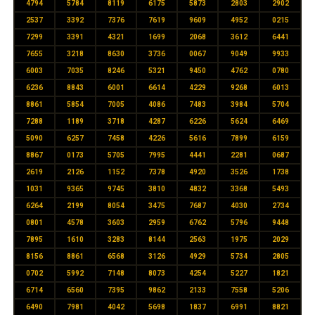
4794
5784
8119
6175
5873
2803
2902
2537
3392
7376
7619
9609
4952
0215
7299
3391
4321
1699
2068
3612
6441
7655
3218
8630
3736
0067
9049
9933
6003
7035
8246
5321
9450
4762
0780
6236
8843
6001
6614
4229
9268
6013
8861
5854
7005
4086
7483
3984
5704
7288
1189
3718
4287
6226
5624
6469
5090
6257
7458
4226
5616
7899
6159
8867
0173
5705
7995
4441
2281
0687
2619
2126
1152
7378
4920
3526
1738
1031
9365
9745
3810
4832
3368
5493
6264
2199
8054
3475
7687
4030
2734
0801
4578
3603
2959
6762
5796
9448
7895
1610
3283
8144
2563
1975
2029
8156
8861
6568
3126
4929
5734
2805
0702
5992
7148
8073
4254
5227
1821
6714
6560
7395
9862
2133
7558
5206
6490
7981
4042
5698
1837
6991
8821