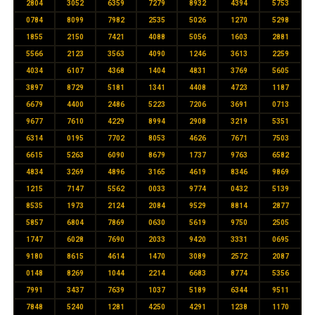
2804
3052
6359
7279
8932
4394
5753
0784
8099
7982
2535
5026
1270
5298
1855
2150
7421
4088
5056
1603
2881
5566
2123
3563
4090
1246
3613
2259
4034
6107
4368
1404
4831
3769
5605
3897
8729
5181
1341
4408
4723
1187
6679
4400
2486
5223
7206
3691
0713
9677
7610
4229
8994
2908
3219
5351
6314
0195
7702
8053
4626
7671
7503
6615
5263
6090
8679
1737
9763
6582
4834
3269
4896
3165
4619
8346
9869
1215
7147
5562
0033
9774
0432
5139
8535
1973
2124
2084
9529
8814
2877
5857
6804
7869
0630
5619
9750
2505
1747
6028
7690
2033
9420
3331
0695
9180
8615
4614
1470
3089
2572
2087
0148
8269
1044
2214
6683
8774
5356
7991
3437
7639
1037
5189
6344
9511
7848
5240
1281
4250
4291
1238
1170