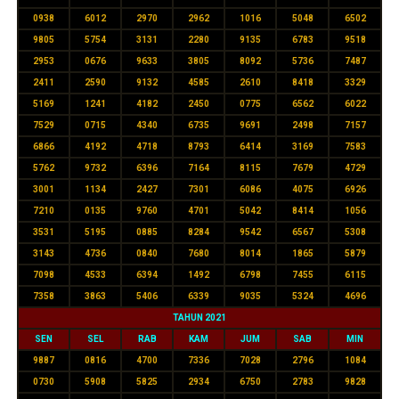
0938
6012
2970
2962
1016
5048
6502
9805
5754
3131
2280
9135
6783
9518
2953
0676
9633
3805
8092
5736
7487
2411
2590
9132
4585
2610
8418
3329
5169
1241
4182
2450
0775
6562
6022
7529
0715
4340
6735
9691
2498
7157
6866
4192
4718
8793
6414
3169
7583
5762
9732
6396
7164
8115
7679
4729
3001
1134
2427
7301
6086
4075
6926
7210
0135
9760
4701
5042
8414
1056
3531
5195
0885
8284
9542
6567
5308
3143
4736
0840
7680
8014
1865
5879
7098
4533
6394
1492
6798
7455
6115
7358
3863
5406
6339
9035
5324
4696
TAHUN 2021
SEN
SEL
RAB
KAM
JUM
SAB
MIN
9887
0816
4700
7336
7028
2796
1084
0730
5908
5825
2934
6750
2783
9828