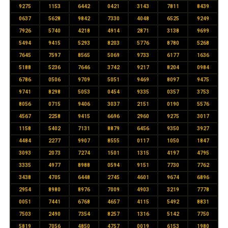
9275
1153
6442
0421
3143
7811
8439
0637
5628
9842
7330
4048
6525
9249
7926
5740
4218
4914
2871
3138
9699
5494
9415
5293
8203
5776
8780
5268
7645
7597
8565
5069
9733
6177
1636
5188
5236
7646
3742
9217
8204
0984
6786
0506
9709
5051
9469
8097
9475
9741
8298
5053
0454
9335
0357
3753
8056
0715
9406
3037
2151
0190
5576
4567
2258
9415
6696
2960
9275
3017
1158
5402
7131
8879
6456
9350
3927
4484
2277
9907
8555
0117
1050
1847
3093
2073
7274
1501
1315
4197
4795
3335
4977
8988
0594
9151
7730
7762
3438
4705
6448
2745
4601
9674
6896
2954
8980
8976
7009
4903
3219
7778
0051
7441
6768
4657
4115
5492
8831
7503
2490
7354
8257
1316
5142
7750
5819
7056
4850
4757
0019
6153
1980