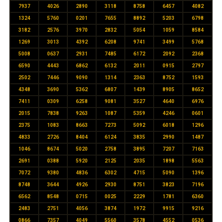
7937
4026
2890
3118
8758
6457
4082
1324
5760
0201
7655
8892
5203
6798
3182
2576
3970
2832
5054
1059
8584
1269
3013
4392
6208
9741
3499
5768
5008
0637
2931
7485
6172
2092
2368
6590
4443
6862
6132
2011
0915
2797
2502
7446
9090
1314
2363
8752
1593
4348
3690
5362
6807
1439
8905
8652
7411
0309
6258
9081
3527
4640
6976
2015
7838
9263
1087
5359
4246
0601
2375
1083
8663
7273
5092
6018
1296
4833
2726
8404
6124
3835
2990
1487
1046
8674
5020
2758
3895
7207
7163
2691
0388
5920
2125
2035
1898
5563
7072
9380
4836
6302
4715
5090
1396
8748
3644
4926
2930
8751
3823
7196
6562
8548
0715
0025
2229
1781
6360
2483
2751
4056
3874
1972
9915
9216
0866
7357
4049
5560
3578
4552
0536