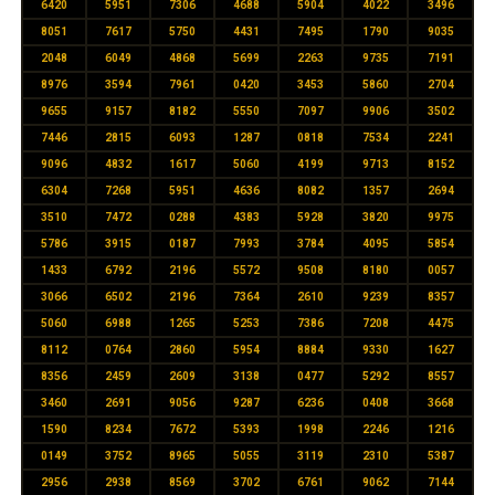
6420
5951
7306
4688
5904
4022
3496
8051
7617
5750
4431
7495
1790
9035
2048
6049
4868
5699
2263
9735
7191
8976
3594
7961
0420
3453
5860
2704
9655
9157
8182
5550
7097
9906
3502
7446
2815
6093
1287
0818
7534
2241
9096
4832
1617
5060
4199
9713
8152
6304
7268
5951
4636
8082
1357
2694
3510
7472
0288
4383
5928
3820
9975
5786
3915
0187
7993
3784
4095
5854
1433
6792
2196
5572
9508
8180
0057
3066
6502
2196
7364
2610
9239
8357
5060
6988
1265
5253
7386
7208
4475
8112
0764
2860
5954
8884
9330
1627
8356
2459
2609
3138
0477
5292
8557
3460
2691
9056
9287
6236
0408
3668
1590
8234
7672
5393
1998
2246
1216
0149
3752
8965
5055
3119
2310
5387
2956
2938
8569
3702
6761
9062
7144