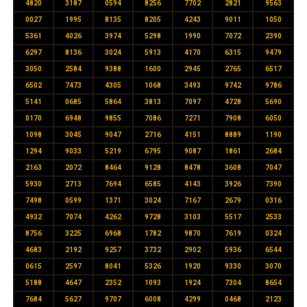
4820
3187
0594
8256
7702
2821
9563
0027
1995
8135
8205
4243
9011
1050
5361
4026
3974
5298
1990
7072
2390
6297
8136
3024
5913
4170
6315
9479
3050
2584
9388
1600
2945
2765
6517
6502
7473
4305
1068
3493
9742
9786
5141
0685
5864
3813
7097
4728
5690
0170
6948
9855
7086
7271
7908
6050
1098
3045
9047
2716
4151
8889
1190
1294
9033
5219
6795
9087
1861
2684
2163
2072
8464
9128
8478
3608
7047
5930
2713
7694
6585
4143
3926
7390
7498
0599
1371
3024
7167
2679
0316
4932
7074
4262
9728
3103
5517
2533
8756
3225
6968
1782
9870
7619
0324
4683
2192
9257
3732
2902
5936
6544
0615
2597
8041
5326
1920
9330
3070
5188
4647
2352
1093
1924
7304
8654
7684
5627
9707
6008
4299
0468
2123