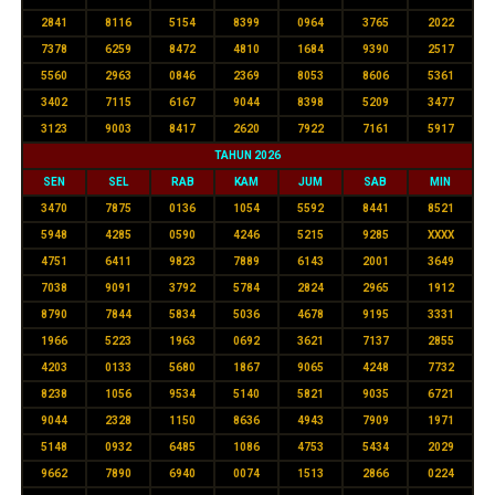
2841
8116
5154
8399
0964
3765
2022
7378
6259
8472
4810
1684
9390
2517
5560
2963
0846
2369
8053
8606
5361
3402
7115
6167
9044
8398
5209
3477
3123
9003
8417
2620
7922
7161
5917
TAHUN 2026
SEN
SEL
RAB
KAM
JUM
SAB
MIN
3470
7875
0136
1054
5592
8441
8521
5948
4285
0590
4246
5215
9285
XXXX
4751
6411
9823
7889
6143
2001
3649
7038
9091
3792
5784
2824
2965
1912
8790
7844
5834
5036
4678
9195
3331
1966
5223
1963
0692
3621
7137
2855
4203
0133
5680
1867
9065
4248
7732
8238
1056
9534
5140
5821
9035
6721
9044
2328
1150
8636
4943
7909
1971
5148
0932
6485
1086
4753
5434
2029
9662
7890
6940
0074
1513
2866
0224