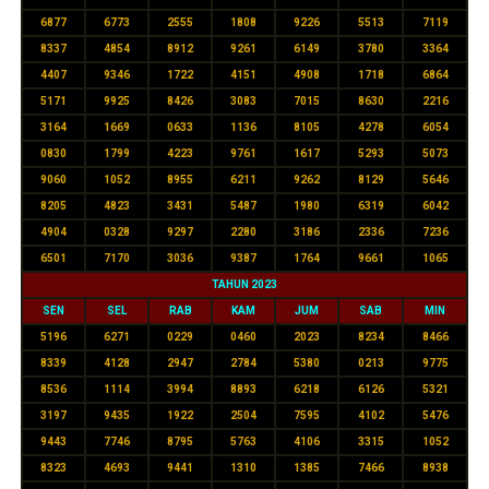
6877
6773
2555
1808
9226
5513
7119
8337
4854
8912
9261
6149
3780
3364
4407
9346
1722
4151
4908
1718
6864
5171
9925
8426
3083
7015
8630
2216
3164
1669
0633
1136
8105
4278
6054
0830
1799
4223
9761
1617
5293
5073
9060
1052
8955
6211
9262
8129
5646
8205
4823
3431
5487
1980
6319
6042
4904
0328
9297
2280
3186
2336
7236
6501
7170
3036
9387
1764
9661
1065
TAHUN 2023
SEN
SEL
RAB
KAM
JUM
SAB
MIN
5196
6271
0229
0460
2023
8234
8466
8339
4128
2947
2784
5380
0213
9775
8536
1114
3994
8893
6218
6126
5321
3197
9435
1922
2504
7595
4102
5476
9443
7746
8795
5763
4106
3315
1052
8323
4693
9441
1310
1385
7466
8938