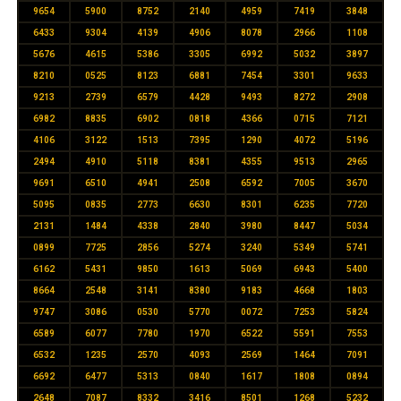
9654
5900
8752
2140
4959
7419
3848
6433
9304
4139
4906
8078
2966
1108
5676
4615
5386
3305
6992
5032
3897
8210
0525
8123
6881
7454
3301
9633
9213
2739
6579
4428
9493
8272
2908
6982
8835
6902
0818
4366
0715
7121
4106
3122
1513
7395
1290
4072
5196
2494
4910
5118
8381
4355
9513
2965
9691
6510
4941
2508
6592
7005
3670
5095
0835
2773
6630
8301
6235
7720
2131
1484
4338
2840
3980
8447
5034
0899
7725
2856
5274
3240
5349
5741
6162
5431
9850
1613
5069
6943
5400
8664
2548
3141
8380
9183
4668
1803
9747
3086
0530
5770
0072
7253
5824
6589
6077
7780
1970
6522
5591
7553
6532
1235
2570
4093
2569
1464
7091
6692
6477
5313
0840
1617
1808
0894
2648
7087
8332
3416
8501
1268
5232