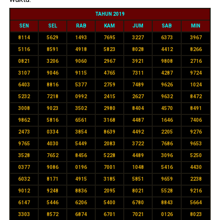
TAHUN 2019
SEN
SEL
RAB
KAM
JUM
SAB
MIN
8114
5629
1493
7695
3227
6373
3967
5116
8591
4918
5823
8028
4412
8266
0821
3206
9060
2967
3921
9808
2716
3107
9046
9115
4765
7311
4287
9724
6403
8816
5377
2759
7489
9626
1024
5232
7218
0992
2415
2627
9632
8472
3008
9023
3502
2980
8404
4570
8491
9862
5816
6561
3168
4487
1646
7406
2473
0334
3854
8639
4492
2205
9276
9765
4030
5449
2083
3722
7686
9653
3528
7652
8456
5228
4489
3096
5250
0377
9086
0196
7001
1048
5416
4430
6032
8171
4915
3185
5851
9659
2238
9012
9248
8836
2095
8021
5528
9216
6147
5446
6206
5400
6780
8843
5664
3303
8572
6874
6701
7021
0126
8023