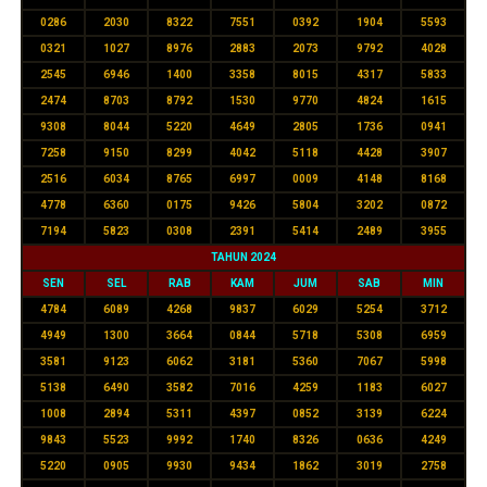
0286
2030
8322
7551
0392
1904
5593
0321
1027
8976
2883
2073
9792
4028
2545
6946
1400
3358
8015
4317
5833
2474
8703
8792
1530
9770
4824
1615
9308
8044
5220
4649
2805
1736
0941
7258
9150
8299
4042
5118
4428
3907
2516
6034
8765
6997
0009
4148
8168
4778
6360
0175
9426
5804
3202
0872
7194
5823
0308
2391
5414
2489
3955
TAHUN 2024
SEN
SEL
RAB
KAM
JUM
SAB
MIN
4784
6089
4268
9837
6029
5254
3712
4949
1300
3664
0844
5718
5308
6959
3581
9123
6062
3181
5360
7067
5998
5138
6490
3582
7016
4259
1183
6027
1008
2894
5311
4397
0852
3139
6224
9843
5523
9992
1740
8326
0636
4249
5220
0905
9930
9434
1862
3019
2758