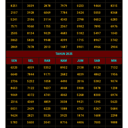
8251
3039
2878
7979
0233
9464
8315
2107
3928
6069
7784
3424
5050
8368
5241
2106
3114
4343
2798
0652
6283
7571
9560
1755
2367
0982
7895
6976
2505
8134
9029
4683
5182
5497
1043
3863
5820
9948
4399
1715
8967
3742
2869
7078
2013
1687
0901
4966
2904
TAHUN 2025
SEN
SEL
RAB
KAM
JUM
SAB
MIN
6320
4059
5352
8902
2138
0126
7132
6640
7844
9171
2682
4039
4862
1956
2736
5232
1058
4490
2016
5382
9074
8653
7122
9637
4068
5908
5878
1238
9069
4372
4741
4063
5268
8300
6974
2316
4369
4859
3038
9921
1395
5623
0031
2429
6220
1088
4753
0267
5684
9624
2821
5526
3923
1874
1608
2298
5783
5650
3041
8716
4406
7005
9888