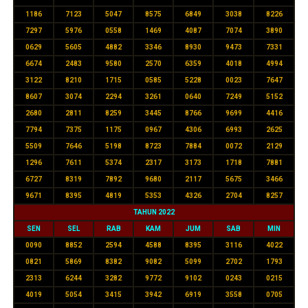
1186
7123
5047
8575
6849
3038
8226
7297
5976
0558
1469
4087
7074
3890
0629
5605
4882
3346
8930
9473
7331
6674
2483
9580
2570
6359
4018
4994
3122
8210
1715
0585
5228
0023
7647
8607
3074
2294
3261
0640
7249
5152
2680
2811
8259
3445
8766
9699
4416
7794
7375
1175
0967
4306
6993
2625
5509
7646
5198
8723
7884
0072
2129
1296
7611
5374
2317
3173
1718
7881
6727
8319
7892
9680
2117
5675
3466
9671
8395
4819
5353
4326
2704
8257
TAHUN 2022
SEN
SEL
RAB
KAM
JUM
SAB
MIN
0090
8852
2594
4588
8395
3116
4022
0821
5869
8382
9082
5099
2702
1793
2313
6244
3282
9772
9102
0243
0215
4019
5054
3415
3942
6919
3558
0705