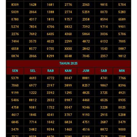
8309
1628
1681
2776
2363
9815
5704
5039
2064
1388
2774
5259
0073
5283
0780
4317
1815
9757
2358
8594
6589
5274
7834
4706
0832
7392
9714
9901
2276
7692
6435
4360
5864
3036
5706
7494
3573
4023
2299
4872
6132
7005
6558
8577
0735
XXXX
2842
1543
0887
0874
2066
8299
6548
7045
2357
9812
TAHUN 2025
SEN
SEL
RAB
KAM
JUM
SAB
MIN
5379
4693
4772
0047
8881
4741
7766
7060
6977
2197
3899
8257
9867
8396
9199
1222
3392
1295
4825
3725
4921
5406
8812
2032
0987
4460
6526
0935
4758
9081
1732
0047
9346
3228
0025
4617
1845
4341
3707
9193
2915
5208
6845
7714
1042
6824
4751
2687
3479
3479
3482
9594
1463
4516
8872
9000
2371
9039
6676
3580
0164
7329
2398