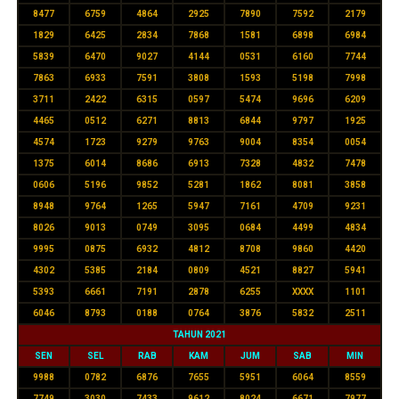
8477
6759
4864
2925
7890
7592
2179
1829
6425
2834
7868
1581
6898
6984
5839
6470
9027
4144
0531
6160
7744
7863
6933
7591
3808
1593
5198
7998
3711
2422
6315
0597
5474
9696
6209
4465
0512
6271
8813
6844
9797
1925
4574
1723
9279
9763
9004
8354
0054
1375
6014
8686
6913
7328
4832
7478
0606
5196
9852
5281
1862
8081
3858
8948
9764
1265
5947
7161
4709
9231
8026
9013
0749
3095
0684
4499
4834
9995
0875
6932
4812
8708
9860
4420
4302
5385
2184
0809
4521
8827
5941
5393
6661
7191
2878
6255
XXXX
1101
6046
8793
0188
0764
3876
5832
2511
TAHUN 2021
SEN
SEL
RAB
KAM
JUM
SAB
MIN
9988
0782
6876
7655
5951
6064
8559
7749
3030
7433
9612
8024
6671
7977