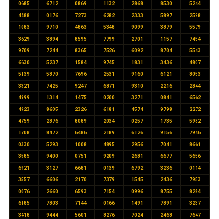
0685
6712
0869
1132
2868
8530
5244
4488
0176
7273
6282
2333
5897
2598
1083
9710
4863
5348
9099
3879
5579
3629
3894
8595
7799
2701
1157
7454
9709
7244
8365
7526
6092
8704
5543
6630
5237
1584
9745
1831
3436
4807
5139
5870
7696
2531
9160
6121
8053
3321
7425
9247
6871
9310
2216
2844
4999
1314
1475
0200
3271
0841
6562
4923
8605
2326
6181
4574
9798
2272
4759
2876
8089
2034
0257
1735
5982
1708
8472
6486
2189
6126
9156
7946
0330
5293
1008
4895
2956
7041
8661
3585
9400
0751
9209
2681
6677
5656
6921
3127
6681
0139
6792
3236
0114
3557
6606
2170
7379
1545
2436
7953
0076
2660
6593
7154
0996
8755
8284
6185
7803
7144
0166
1491
7891
3237
3418
9444
5601
8276
7024
2468
7647