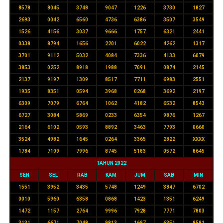
8578
8045
3748
9047
1226
3730
1827
2693
0042
6560
4736
6386
3507
3549
1526
4156
3037
9666
1757
6321
2441
0338
8794
1656
2201
6022
4262
1317
3701
9112
5032
4084
7336
4133
6079
3853
0252
8918
1988
7091
0874
2145
2137
9197
1309
8517
7711
6983
2551
1935
8351
0594
3968
0268
3692
2197
6309
7079
6764
1062
4182
6532
8543
6727
3084
5869
0233
6354
9876
1267
2164
6102
0593
8892
3463
7793
0660
3524
4982
1645
0264
3365
2822
XXXX
1784
7109
7996
8745
5183
0572
8645
TAHUN 2022
SEN
SEL
RAB
KAM
JUM
SAB
MIN
1551
3952
3435
5748
1249
3847
6702
0010
5960
6358
0868
1423
1351
6249
1472
1157
2764
9996
7928
7771
7803
3131
6671
7048
9813
1697
6351
9591