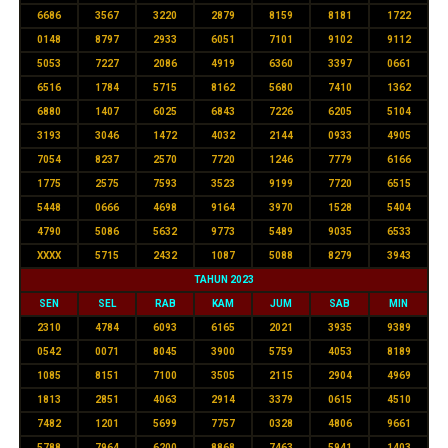
6686
3567
3220
2879
8159
8181
1722
0148
8797
2933
6051
7101
9102
9112
5053
7227
2086
4919
6360
3397
0661
6516
1784
5715
8162
5680
7410
1362
6880
1407
6025
6843
7226
6205
5104
3193
3046
1472
4032
2144
0933
4905
7054
8237
2570
7720
1246
7779
6166
1775
2575
7593
3523
9199
7720
6515
5448
0666
4698
9164
3970
1528
5404
4790
5086
5632
9773
5489
9035
6533
XXXX
5715
2432
1087
5088
8279
3943
TAHUN 2023
SEN
SEL
RAB
KAM
JUM
SAB
MIN
2310
4784
6093
6165
2021
3935
9389
0542
0071
8045
3900
5759
4053
8189
1085
8151
7100
3505
2115
2904
4969
1813
2851
4063
2914
3379
0615
4510
7482
1201
5699
7757
0328
4806
9661
5788
7964
6200
8868
7463
5941
1403