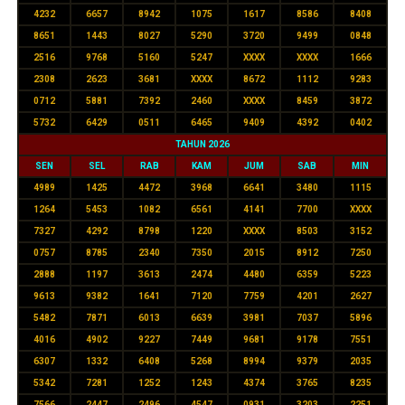
4232
6657
8942
1075
1617
8586
8408
8651
1443
8027
5290
3720
9499
0848
2516
9768
5160
5247
XXXX
XXXX
1666
2308
2623
3681
XXXX
8672
1112
9283
0712
5881
7392
2460
XXXX
8459
3872
5732
6429
0511
6465
9409
4392
0402
TAHUN 2026
SEN
SEL
RAB
KAM
JUM
SAB
MIN
4989
1425
4472
3968
6641
3480
1115
1264
5453
1082
6561
4141
7700
XXXX
7327
4292
8798
1220
XXXX
8503
3152
0757
8785
2340
7350
2015
8912
7250
2888
1197
3613
2474
4480
6359
5223
9613
9382
1641
7120
7759
4201
2627
5482
7871
6013
6639
3981
7037
5896
4016
4902
9227
7449
9681
9178
7551
6307
1332
6408
5268
8994
9379
2035
5342
7281
1252
1243
4374
3765
8235
7566
2447
2496
4547
0931
3203
2251