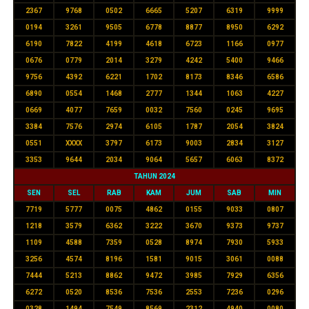
2367
9768
0502
6665
5207
6319
9999
0194
3261
9505
6778
8877
8950
6292
6190
7822
4199
4618
6723
1166
0977
0676
0779
2014
3279
4242
5400
9466
9756
4392
6221
1702
8173
8346
6586
6890
0554
1468
2777
1344
1063
4227
0669
4077
7659
0032
7560
0245
9695
3384
7576
2974
6105
1787
2054
3824
0551
XXXX
3797
6173
9003
2834
3127
3353
9644
2034
9064
5657
6063
8372
TAHUN 2024
SEN
SEL
RAB
KAM
JUM
SAB
MIN
7719
5777
0075
4862
0155
9033
0807
1218
3579
6362
3222
3670
9373
9737
1109
4588
7359
0528
8974
7930
5933
3256
4574
8196
1581
9015
3061
0088
7444
5213
8862
9472
3985
7929
6356
6272
0520
8536
7536
2553
7236
0296
0328
1494
7549
8569
2312
4940
0080