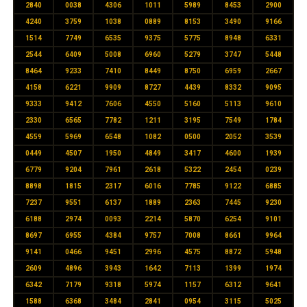
2840
0038
4306
1011
5989
8453
2900
4240
3759
1038
0889
8153
3490
9166
1514
7749
6535
9375
5775
8948
6331
2544
6409
5008
6960
5279
3747
5448
8464
9233
7410
8449
8750
6959
2667
4158
6221
9909
8727
4439
8332
9095
9333
9412
7606
4550
5160
5113
9610
2330
6565
7782
1211
3195
7549
1784
4559
5969
6548
1082
0500
2052
3539
0449
4507
1950
4849
3417
4600
1939
6779
9204
7961
2618
5322
2454
0239
8898
1815
2317
6016
7785
9122
6885
7237
9551
6137
1889
2363
7445
9230
6188
2974
0093
2214
5870
6254
9101
8697
6955
4384
9757
7008
8661
9964
9141
0466
9451
2996
4575
8872
5948
2609
4896
3943
1642
7113
1399
1974
6342
7179
9318
5974
1157
6312
9641
1588
6368
3484
2841
0954
3115
5025