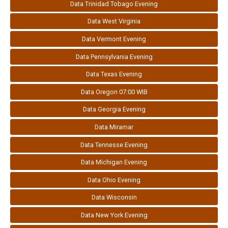
Data Trinidad Tobago Evening
Data West Virginia
Data Vermont Evening
Data Pennsylvania Evening
Data Texas Evening
Data Oregon 07:00 WIB
Data Georgia Evening
Data Miramar
Data Tennesse Evening
Data Michigan Evening
Data Ohio Evening
Data Wisconsin
Data New York Evening