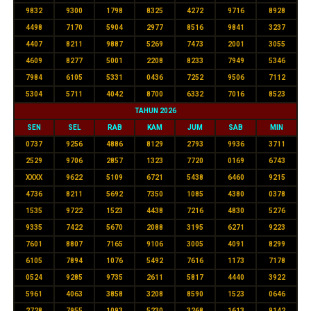
9832
9300
1798
8325
4272
9716
8928
4498
7170
5904
2977
8516
9841
3237
4407
8211
9887
5269
7473
2001
3055
4609
8277
5001
2208
8233
7949
5346
7984
6105
5331
0436
7252
9506
7112
5304
5711
4042
8700
6332
7016
8523
TAHUN 2026
SEN
SEL
RAB
KAM
JUM
SAB
MIN
0737
9256
4886
8129
2793
9936
3711
2529
9706
2857
1323
7720
0169
6743
XXXX
9622
5109
6721
5438
6460
9215
4736
8211
5692
7350
1085
4380
0378
1535
9722
1523
4438
7216
4830
5276
9335
7422
5670
2088
3195
6271
9223
7601
8807
7165
9106
3005
4091
8299
6105
7894
1076
5492
7616
1173
7178
0524
9285
9735
2611
5817
4440
3922
5961
4063
3858
3208
8590
1523
0646
2728
7955
1093
5230
3268
1613
9142