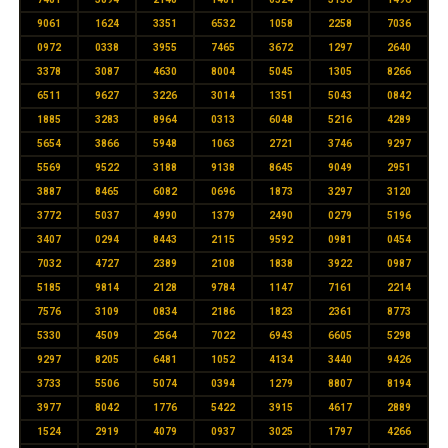
9061
1624
3351
6532
1058
2258
7036
0972
0338
3955
7465
3672
1297
2640
3378
3087
4630
8004
5045
1305
8266
6511
9627
3226
3014
1351
5043
0842
1885
3283
8964
0313
6048
5216
4289
5654
3866
5948
1063
2721
3746
9297
5569
9522
3188
9138
8645
9049
2951
3887
8465
6082
0696
1873
3297
3120
3772
5037
4990
1379
2490
0279
5196
3407
0294
8443
2115
9592
0981
0454
7032
4727
2389
2108
1838
3922
0987
5185
9814
2128
9784
1147
7161
2214
7576
3109
0834
2186
1823
2361
8773
5330
4509
2564
7022
6943
6605
5298
9297
8205
6481
1052
4134
3440
9426
3733
5506
5074
0394
1279
8807
8194
3977
8042
1776
5422
3915
4617
2889
1524
2919
4079
0937
3025
1797
4266