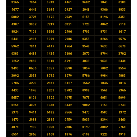
3266
7064
0743
4461
3602
1845
0289
4677
6445
5694
0927
2048
9366
8833
5882
3728
3172
2039
6153
8196
3351
4387
3002
7219
6321
1720
4862
2118
8824
7101
9556
2706
4703
8731
1617
6441
3918
5099
2986
0355
8264
9576
5962
7011
4147
1764
3548
9633
6670
0383
6489
1434
7106
2870
8794
3702
7252
2835
5510
3791
4039
9633
6448
3495
0656
0357
5590
1854
7002
8554
3092
2053
8792
1279
5786
9984
4883
2786
3275
2381
6127
1562
1046
1814
4433
1945
9261
3782
0998
1569
2366
5657
8101
9922
4075
7875
6051
5099
0258
4078
1038
6432
9082
7153
6733
2370
9411
6182
7566
3473
4583
1372
1470
2988
2394
0759
5039
8394
3460
4878
7995
1950
2886
0197
3082
2768
6551
2865
8168
1876
6199
9220
4919