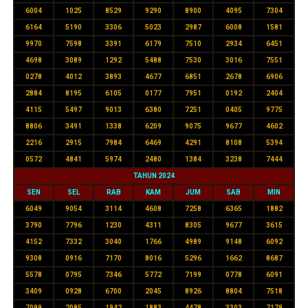
6004
1025
8529
9290
8900
4095
7304
6164
5190
3306
5023
2987
6008
1581
9970
7598
3391
6179
7510
2934
6451
4698
3089
1292
5488
7530
3016
7551
0278
4012
3893
4677
6851
2678
6906
2884
8195
6105
0177
7951
0192
2404
4115
5497
9013
6380
7251
0405
9775
8806
3491
1338
6209
9075
9677
4602
2216
2915
7984
6469
4291
8108
5394
0572
4841
5974
2480
1384
3238
7444
TAHUN 2024
SEN
SEL
RAB
KAM
JUM
SAB
MIN
6049
9054
3114
4608
7258
6365
1882
3790
7796
1230
4311
8305
9677
3615
4152
7332
3040
1766
4989
9148
6092
9308
0916
7170
8016
5296
1662
8687
5578
0795
7346
5772
7199
0778
6091
3409
0928
6700
2045
8926
8804
7518
7099
2085
1942
1883
4478
3303
7179