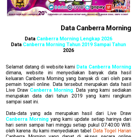
Data Canberra Morning
Data
Canberra Morning Lengkap 2026
Data
Canberra Morning Tahun 2019 Sampai Tahun
2026
Selamat datang di website kami
Data Canberra Morning
dimana, website ini menyediakan banyak data hasil
keluaran
Canberra Morning
yang banyak di cari oleh para
pemain togel online. Data tersebut merupakan data hasil
Live Draw
Canberra Morning
. Data yang kami sediakan
merupakan data dari tahun 2019 yang kami rangkum
sampai saat ini.
Data-data yang ada merupakan hasil dari Live Draw
Canberra Morning
yang kami update setiap harinya dari
hari senin sampai hari minggu setiap pukul 07:40:00 WIB.
oleh karena itu kami menyediakan tabel
Data Togel Harian
Canberra Morning
yang dapat di akses secara online