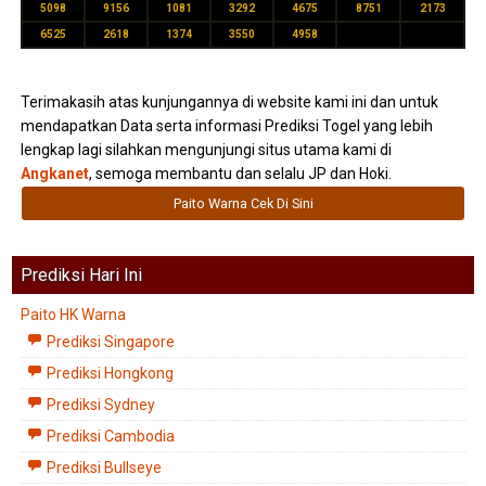
5098
9156
1081
3292
4675
8751
2173
6525
2618
1374
3550
4958
Terimakasih atas kunjungannya di website kami ini dan untuk
mendapatkan Data serta informasi Prediksi Togel yang lebih
lengkap lagi silahkan mengunjungi situs utama kami di
Angkanet
, semoga membantu dan selalu JP dan Hoki.
Paito Warna Cek Di Sini
Prediksi Hari Ini
Paito HK Warna
Prediksi Singapore
Prediksi Hongkong
Prediksi Sydney
Prediksi Cambodia
Prediksi Bullseye