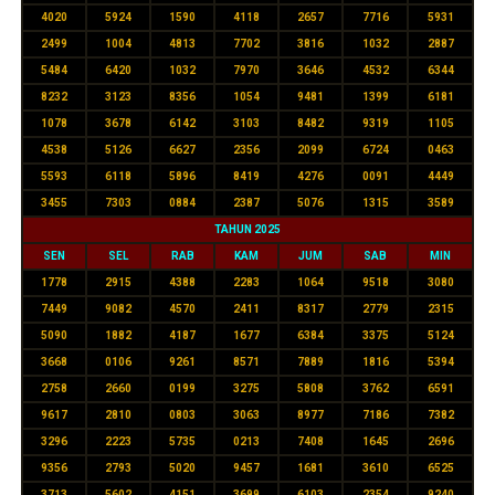
4020
5924
1590
4118
2657
7716
5931
2499
1004
4813
7702
3816
1032
2887
5484
6420
1032
7970
3646
4532
6344
8232
3123
8356
1054
9481
1399
6181
1078
3678
6142
3103
8482
9319
1105
4538
5126
6627
2356
2099
6724
0463
5593
6118
5896
8419
4276
0091
4449
3455
7303
0884
2387
5076
1315
3589
TAHUN 2025
SEN
SEL
RAB
KAM
JUM
SAB
MIN
1778
2915
4388
2283
1064
9518
3080
7449
9082
4570
2411
8317
2779
2315
5090
1882
4187
1677
6384
3375
5124
3668
0106
9261
8571
7889
1816
5394
2758
2660
0199
3275
5808
3762
6591
9617
2810
0803
3063
8977
7186
7382
3296
2223
5735
0213
7408
1645
2696
9356
2793
5020
9457
1681
3610
6525
3713
5602
4151
3699
6103
2354
9240