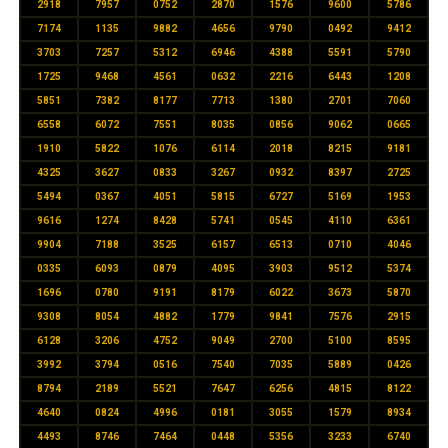
2918
7957
0752
2870
1576
9600
5786
7174
1135
9882
4656
9790
0492
9412
3703
7257
5312
6946
4388
5591
5790
1725
9468
4561
0632
2216
6443
1208
5851
7382
8177
7713
1380
2701
7060
6558
6072
7551
8035
0856
9062
0665
1910
5822
1076
6114
2018
8215
9181
4325
3627
0833
3267
0932
8397
2725
5494
0367
4051
5815
6727
5169
1953
9616
1274
8428
5741
0545
4110
6361
9904
7188
3525
6157
6513
0710
4046
0335
6093
0879
4095
3903
9512
5374
1696
0780
9191
8179
6022
3673
5870
9308
8054
4882
1779
9841
7576
2915
6128
3206
4752
9049
2700
5100
8595
3992
3794
0516
7540
7035
5889
0426
8794
2189
5521
7647
6256
4815
8122
4640
0824
4996
0181
3055
1579
8934
4493
8746
7464
0448
5356
3233
6740