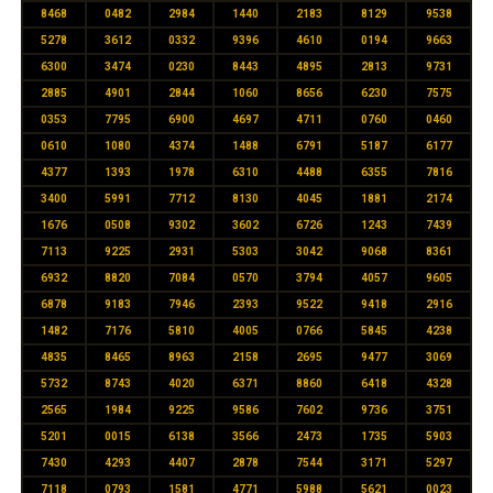
8468
0482
2984
1440
2183
8129
9538
5278
3612
0332
9396
4610
0194
9663
6300
3474
0230
8443
4895
2813
9731
2885
4901
2844
1060
8656
6230
7575
0353
7795
6900
4697
4711
0760
0460
0610
1080
4374
1488
6791
5187
6177
4377
1393
1978
6310
4488
6355
7816
3400
5991
7712
8130
4045
1881
2174
1676
0508
9302
3602
6726
1243
7439
7113
9225
2931
5303
3042
9068
8361
6932
8820
7084
0570
3794
4057
9605
6878
9183
7946
2393
9522
9418
2916
1482
7176
5810
4005
0766
5845
4238
4835
8465
8963
2158
2695
9477
3069
5732
8743
4020
6371
8860
6418
4328
2565
1984
9225
9586
7602
9736
3751
5201
0015
6138
3566
2473
1735
5903
7430
4293
4407
2878
7544
3171
5297
7118
0793
1581
4771
5988
5621
0023