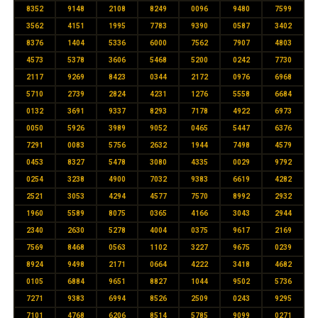
8352
9148
2108
8249
0096
9480
7599
3562
4151
1995
7783
9390
0587
3402
8376
1404
5336
6000
7562
7907
4803
4573
5378
3606
5468
5200
0242
7730
2117
9269
8423
0344
2172
0976
6968
5710
2739
2824
4231
1276
5558
6684
0132
3691
9337
8293
7178
4922
6973
0050
5926
3989
9052
0465
5447
6376
7291
0083
5756
2632
1944
7498
4579
0453
8327
5478
3080
4335
0029
9792
0254
3238
4900
7032
9383
6619
4282
2521
3053
4294
4577
7570
8992
2932
1960
5589
8075
0365
4166
3043
2944
2340
2630
5278
4004
0375
9617
2169
7569
8468
0563
1102
3227
9675
0239
8924
9498
2171
0664
4222
3418
4682
0105
6884
9651
8827
1044
9502
5736
7271
9383
6994
8526
2509
0243
9295
7101
4768
6206
8514
5785
9099
0271