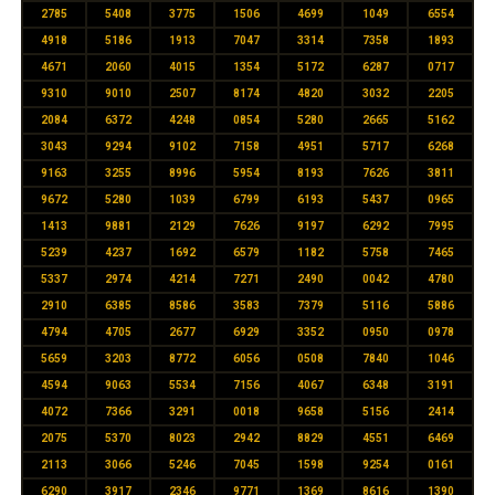
2785
5408
3775
1506
4699
1049
6554
4918
5186
1913
7047
3314
7358
1893
4671
2060
4015
1354
5172
6287
0717
9310
9010
2507
8174
4820
3032
2205
2084
6372
4248
0854
5280
2665
5162
3043
9294
9102
7158
4951
5717
6268
9163
3255
8996
5954
8193
7626
3811
9672
5280
1039
6799
6193
5437
0965
1413
9881
2129
7626
9197
6292
7995
5239
4237
1692
6579
1182
5758
7465
5337
2974
4214
7271
2490
0042
4780
2910
6385
8586
3583
7379
5116
5886
4794
4705
2677
6929
3352
0950
0978
5659
3203
8772
6056
0508
7840
1046
4594
9063
5534
7156
4067
6348
3191
4072
7366
3291
0018
9658
5156
2414
2075
5370
8023
2942
8829
4551
6469
2113
3066
5246
7045
1598
9254
0161
6290
3917
2346
9771
1369
8616
1390