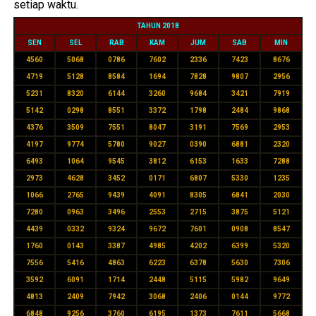
setiap waktu.
TAHUN 2018
SEN
SEL
RAB
KAM
JUM
SAB
MIN
4560
5068
0786
7602
2336
7423
8676
4719
5128
8584
1694
7828
9807
2956
5231
8320
6144
3260
9684
3421
7919
5142
0298
8551
3372
1798
2484
9868
4376
3509
7551
8047
3191
7569
2953
4197
9774
5780
9027
0390
6881
2320
6493
1064
9545
3812
6153
1633
7288
2973
4628
3452
0171
6807
5330
1235
1066
2765
9439
4091
8305
6841
2030
7280
0963
3496
2553
2715
3875
5121
4439
0332
9324
9672
7601
0908
8547
1760
0143
3387
4985
4202
6399
5320
7556
5416
4863
6223
6378
5630
7306
3592
6091
1714
2448
5115
5982
9649
4813
2409
7942
3068
2406
0144
9772
6848
9256
3760
6195
1373
7611
5668