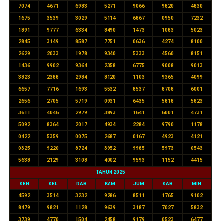
7074
4671
6983
5271
9066
9820
4830
1675
3539
3029
5114
6867
0950
7232
1891
9777
6334
8490
1473
1083
5023
2845
3149
8587
7751
0636
4274
8100
2629
2033
1978
9340
5333
4560
8151
1436
9902
9364
2358
6775
9008
9013
3823
2388
2984
8120
1103
9365
4099
6657
7716
1693
5532
8537
8708
6001
2656
2705
5719
0931
6435
5818
5823
3611
4046
2979
3893
1641
6001
4731
5092
8364
2017
4934
2284
9790
1178
0422
5359
0075
2687
0167
4923
4121
0325
9220
8724
3952
9985
5973
0543
5638
2129
3108
4002
9593
1152
4415
TAHUN 2025
SEN
SEL
RAB
KAM
JUM
SAB
MIN
4592
3514
3232
9286
8511
1765
9102
8479
9821
1128
9639
3187
7027
5832
3739
4770
1504
2458
9179
0523
6477