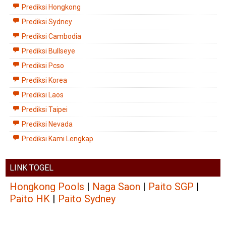
Prediksi Hongkong
Prediksi Sydney
Prediksi Cambodia
Prediksi Bullseye
Prediksi Pcso
Prediksi Korea
Prediksi Laos
Prediksi Taipei
Prediksi Nevada
Prediksi Kami Lengkap
LINK TOGEL
Hongkong Pools
|
Naga Saon
|
Paito SGP
|
Paito HK
|
Paito Sydney