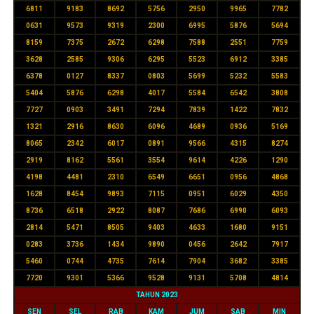
6811
9183
8692
5756
2950
9965
7782
0631
9573
9319
2300
6995
5876
5694
8159
7375
2672
6298
7588
2551
7759
3628
2585
9306
6295
5523
6912
3385
6378
0127
8337
0803
5699
5232
5583
5404
5876
6298
4017
5584
6542
3808
7727
0903
3491
7294
7839
1422
7832
1321
2916
8630
6096
4689
0936
5169
8065
2342
6017
0891
9566
4315
8274
2919
8162
5561
3554
9614
4226
1290
4198
4481
2310
6549
6651
0956
4868
1628
8454
9893
7115
0951
6029
4350
8736
6518
2922
8087
7686
6990
6093
2814
5471
8505
9403
4633
1680
9151
0283
3736
1434
9890
0456
2642
7917
5460
0744
4735
7614
7904
3682
3385
7720
9301
5366
9528
9131
5708
4814
TAHUN 2023
SEN
SEL
RAB
KAM
JUM
SAB
MIN