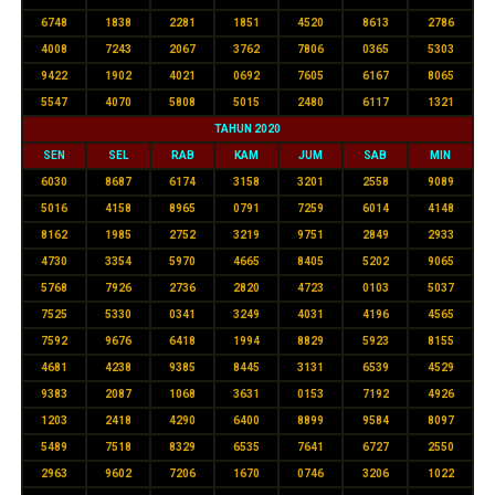
6748
1838
2281
1851
4520
8613
2786
4008
7243
2067
3762
7806
0365
5303
9422
1902
4021
0692
7605
6167
8065
5547
4070
5808
5015
2480
6117
1321
TAHUN 2020
SEN
SEL
RAB
KAM
JUM
SAB
MIN
6030
8687
6174
3158
3201
2558
9089
5016
4158
8965
0791
7259
6014
4148
8162
1985
2752
3219
9751
2849
2933
4730
3354
5970
4665
8405
5202
9065
5768
7926
2736
2820
4723
0103
5037
7525
5330
0341
3249
4031
4196
4565
7592
9676
6418
1994
8829
5923
8155
4681
4238
9385
8445
3131
6539
4529
9383
2087
1068
3631
0153
7192
4926
1203
2418
4290
6400
8899
9584
8097
5489
7518
8329
6535
7641
6727
2550
2963
9602
7206
1670
0746
3206
1022