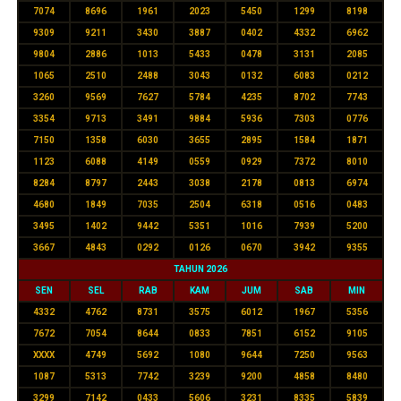
7074
8696
1961
2023
5450
1299
8198
9309
9211
3430
3887
0402
4332
6962
9804
2886
1013
5433
0478
3131
2085
1065
2510
2488
3043
0132
6083
0212
3260
9569
7627
5784
4235
8702
7743
3354
9713
3491
9884
5936
7303
0776
7150
1358
6030
3655
2895
1584
1871
1123
6088
4149
0559
0929
7372
8010
8284
8797
2443
3038
2178
0813
6974
4680
1849
7035
2504
6318
0516
0483
3495
1402
9442
5351
1016
7939
5200
3667
4843
0292
0126
0670
3942
9355
TAHUN 2026
SEN
SEL
RAB
KAM
JUM
SAB
MIN
4332
4762
8731
3575
6012
1967
5356
7672
7054
8644
0833
7851
6152
9105
XXXX
4749
5692
1080
9644
7250
9563
1087
5313
7742
3239
9200
4858
8480
3299
7142
0433
5606
3231
8335
5839