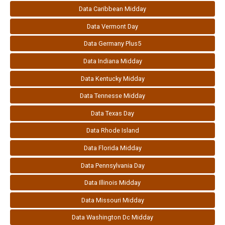
Data Caribbean Midday
Data Vermont Day
Data Germany Plus5
Data Indiana Midday
Data Kentucky Midday
Data Tennesse Midday
Data Texas Day
Data Rhode Island
Data Florida Midday
Data Pennsylvania Day
Data Illinois Midday
Data Missouri Midday
Data Washington Dc Midday