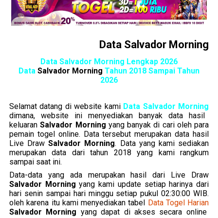
Data Salvador Morning
Data Salvador Morning Lengkap 2026
Data
Salvador Morning
Tahun 2018 Sampai Tahun
2026
Selamat datang di website kami
Data Salvador Morning
dimana, website ini menyediakan banyak data hasil
keluaran
Salvador Morning
yang banyak di cari oleh para
pemain togel online. Data tersebut merupakan data hasil
Live Draw
Salvador Morning
. Data yang kami sediakan
merupakan data dari tahun 2018 yang kami rangkum
sampai saat ini.
Data-data yang ada merupakan hasil dari Live Draw
Salvador Morning
yang kami update setiap harinya dari
hari senin sampai hari minggu setiap pukul 02:30:00 WIB.
oleh karena itu kami menyediakan tabel
Data Togel Harian
Salvador Morning
yang dapat di akses secara online