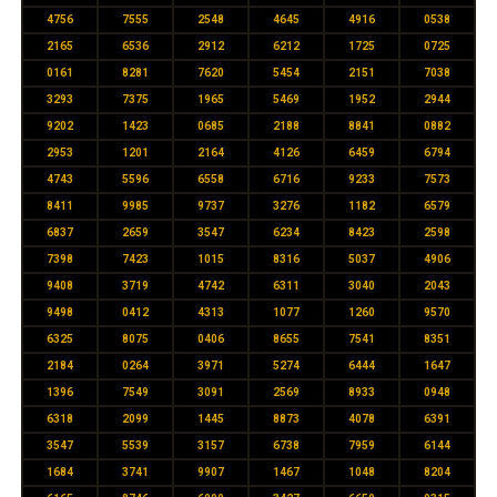
4756
7555
2548
4645
4916
0538
2165
6536
2912
6212
1725
0725
0161
8281
7620
5454
2151
7038
3293
7375
1965
5469
1952
2944
9202
1423
0685
2188
8841
0882
2953
1201
2164
4126
6459
6794
4743
5596
6558
6716
9233
7573
8411
9985
9737
3276
1182
6579
6837
2659
3547
6234
8423
2598
7398
7423
1015
8316
5037
4906
9408
3719
4742
6311
3040
2043
9498
0412
4313
1077
1260
9570
6325
8075
0406
8655
7541
8351
2184
0264
3971
5274
6444
1647
1396
7549
3091
2569
8933
0948
6318
2099
1445
8873
4078
6391
3547
5539
3157
6738
7959
6144
1684
3741
9907
1467
1048
8204