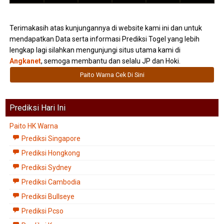
Terimakasih atas kunjungannya di website kami ini dan untuk
mendapatkan Data serta informasi Prediksi Togel yang lebih
lengkap lagi silahkan mengunjungi situs utama kami di
Angkanet
, semoga membantu dan selalu JP dan Hoki.
Paito Warna Cek Di Sini
Prediksi Hari Ini
Paito HK Warna
Prediksi Singapore
Prediksi Hongkong
Prediksi Sydney
Prediksi Cambodia
Prediksi Bullseye
Prediksi Pcso