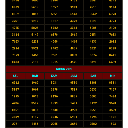
5444
3660
0104
9152
2041
4042
0909
5635
5657
9924
4513
3194
8062
1088
6651
6543
5562
6770
3251
0290
1627
3328
1623
4724
4745
5826
8982
3361
8288
2120
3114
5147
6570
2964
0651
7653
7623
6208
4069
1465
4130
2682
2914
3921
9402
4037
2021
0588
7323
9460
7661
0853
3674
8441
0403
2150
3515
4526
3320
6469
TAHUN 2023
SEL
RAB
KAM
JUM
SAB
MIN
6912
1960
5031
0530
8388
8531
5957
8069
0578
7589
0633
7127
1995
9013
9136
8857
0605
7484
4436
3582
8599
1491
8122
9628
8151
9033
9838
4278
9555
3659
3699
8197
0546
5951
8794
1502
2761
4433
2265
3630
0582
1503