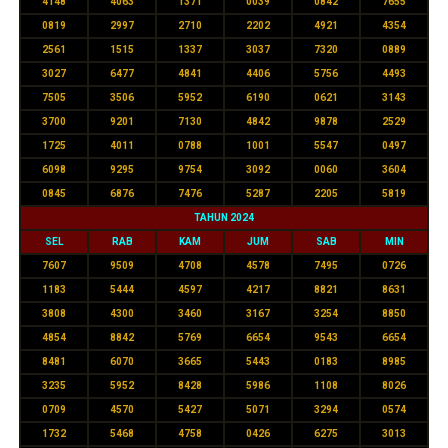
4148
4063
1371
0039
0842
7655
0819
2997
2710
2202
4921
4354
2561
1515
1337
3037
7320
0889
3027
6477
4841
4406
5756
4493
7505
3506
5952
6190
0621
3143
3700
9201
7130
4842
9878
2529
1725
4011
0788
1001
5547
0497
6098
9295
9754
3092
0060
3604
0845
6876
7476
5287
2205
5819
TAHUN 2024
SEL
RAB
KAM
JUM
SAB
MIN
7607
9509
4708
4578
7495
0726
1183
5444
4597
4217
8821
8631
3808
4300
3460
3167
3254
8850
4854
8842
5769
6654
9543
6654
8481
6070
3665
5443
0183
8985
3235
5952
8428
5986
1108
8026
0709
4570
5427
5071
3294
0574
1732
5468
4758
0426
6275
3013