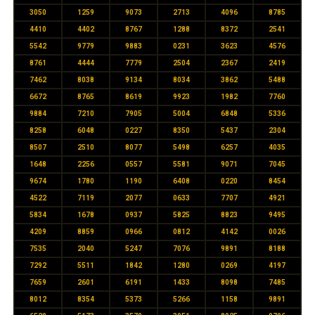
3050
1259
9073
2713
4096
8785
4410
4402
8767
1288
8372
2541
5542
9779
9883
0231
3623
4576
8761
4444
7779
2504
2367
2419
7462
8038
9134
8034
3862
5488
6672
8765
8619
9923
1982
7760
9884
7210
7905
5004
6848
5336
8258
6048
0227
8350
5437
2304
8507
2510
8077
5498
6257
4035
1648
2256
0557
5581
9071
7045
9674
1780
1190
6408
0220
8454
4522
7119
2077
0633
7707
4921
5834
1678
0937
5825
8823
9495
4209
8859
0966
0812
4142
0026
7535
2040
5247
7076
9891
8188
7292
5511
1842
1280
0269
4197
7659
2601
6191
1433
8098
7485
8012
8354
5373
5266
1158
9891