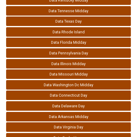
Data Kentucky Midday
Data Tennesse Midday
Data Texas Day
Data Rhode Island
Data Florida Midday
Data Pennsylvania Day
Data Illinois Midday
Data Missouri Midday
Data Washington Dc Midday
Data Connecticut Day
Data Delaware Day
Data Arkansas Midday
Data Virginia Day