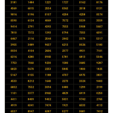
3181
1484
1221
1727
0162
8176
4569
6015
2554
0363
2018
0131
9816
0196
0107
4204
4258
0574
0590
6134
4069
7572
5539
3559
9414
2791
4393
7553
5908
5607
7810
7372
1393
0794
7355
6591
6467
2116
2544
2442
3379
5317
3955
3489
9637
6213
0026
5180
0034
4104
2606
2377
4931
7101
6316
4280
0940
5781
6813
5046
7753
7060
9230
1580
3685
9287
6823
5670
2253
5845
1800
1825
5167
0155
1188
4707
6975
3831
4533
8212
1640
2273
3324
9403
6832
7552
3094
0480
1299
2199
1101
3377
0965
4829
6919
0250
4411
8409
9402
5031
9742
2765
4919
6341
7474
1921
6533
4113
6537
8947
6387
0277
0681
7412