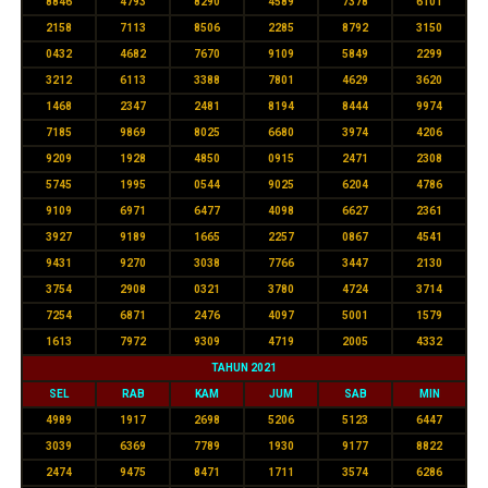
8846
4793
8290
4589
7378
6101
2158
7113
8506
2285
8792
3150
0432
4682
7670
9109
5849
2299
3212
6113
3388
7801
4629
3620
1468
2347
2481
8194
8444
9974
7185
9869
8025
6680
3974
4206
9209
1928
4850
0915
2471
2308
5745
1995
0544
9025
6204
4786
9109
6971
6477
4098
6627
2361
3927
9189
1665
2257
0867
4541
9431
9270
3038
7766
3447
2130
3754
2908
0321
3780
4724
3714
7254
6871
2476
4097
5001
1579
1613
7972
9309
4719
2005
4332
TAHUN 2021
SEL
RAB
KAM
JUM
SAB
MIN
4989
1917
2698
5206
5123
6447
3039
6369
7789
1930
9177
8822
2474
9475
8471
1711
3574
6286