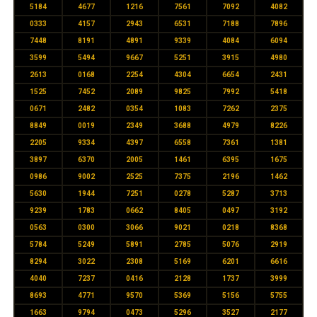
5184
4677
1216
7561
7092
4082
0333
4157
2943
6531
7188
7896
7448
8191
4891
9339
4084
6094
3599
5494
9667
5251
3915
4980
2613
0168
2254
4304
6654
2431
1525
7452
2089
9825
7992
5418
0671
2482
0354
1083
7262
2375
8849
0019
2349
3688
4979
8226
2205
9334
4397
6558
7361
1381
3897
6370
2005
1461
6395
1675
0986
9002
2525
7375
2196
1462
5630
1944
7251
0278
5287
3713
9239
1783
0662
8405
0497
3192
0563
0300
3066
9021
0218
8368
5784
5249
5891
2785
5076
2919
8294
3022
2308
5169
6201
6616
4040
7237
0416
2128
1737
3999
8693
4771
9570
5369
5156
5755
1663
9794
0473
5296
3527
2177