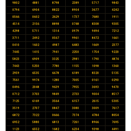
9802
4881
8798
2389
5717
9843
0794
6904
8822
8904
3677
4242
0566
0602
2629
1737
7680
1911
4514
2156
8898
0748
8308
9305
4298
5711
1314
0979
9494
7212
3711
2492
0567
9961
8472
1661
0410
1602
4987
6483
1669
2377
7445
1415
7941
2250
1754
9220
5823
6909
3325
2981
1790
4874
7443
5250
7780
1155
1098
1360
2959
6535
6678
6189
8320
5135
7561
9974
1280
7005
0161
0290
0496
2048
9639
7955
3693
9470
0712
3703
9849
2733
9004
8517
7125
6169
3564
6157
2615
5305
3519
2707
0847
3080
3009
7617
6872
7322
0666
7374
4784
8054
6952
5880
6813
7261
8966
7695
1123
6552
1682
6234
9398
4491