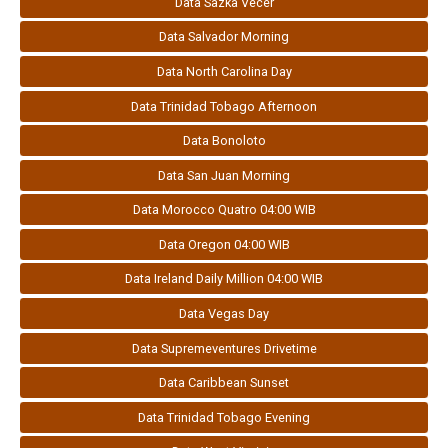
Data Sazka Vecer
Data Salvador Morning
Data North Carolina Day
Data Trinidad Tobago Afternoon
Data Bonoloto
Data San Juan Morning
Data Morocco Quatro 04:00 WIB
Data Oregon 04:00 WIB
Data Ireland Daily Million 04:00 WIB
Data Vegas Day
Data Supremeventures Drivetime
Data Caribbean Sunset
Data Trinidad Tobago Evening