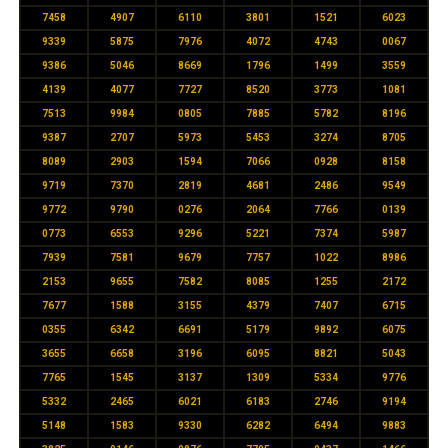
7458
4907
6110
3801
1521
6023
9339
5875
7976
4072
4743
0067
9386
5046
8669
1796
1499
3559
4139
4077
7727
8520
3773
1081
7513
9984
0805
7885
5782
8196
9387
2707
5973
5453
3274
8705
8089
2903
1594
7066
0928
8158
9719
7370
2819
4681
2486
9549
9772
9790
0276
2064
7766
0139
0773
6553
9296
5221
7374
5987
7939
7581
9679
7757
1022
8986
2153
9655
7582
8085
1255
2172
7677
1588
3155
4379
7407
6715
0355
6342
6691
5179
9892
6075
3655
6658
3196
6095
8821
5043
7765
1545
3137
1309
5334
9776
5332
2465
6021
6183
2746
9194
5148
1583
9330
6282
6494
9883