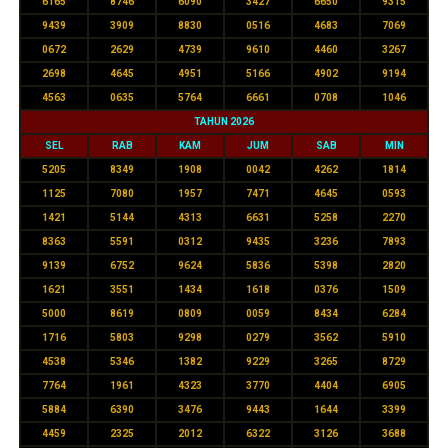
6165
8746
6090
3427
6650
9315
9439
3909
8830
0516
4683
7069
0672
2629
4739
9610
4460
3267
2698
4645
4951
5166
4902
9194
4563
0635
5764
6661
0708
1046
TAHUN 2026
SEL
RAB
KAM
JUM
SAB
MIN
5205
8349
1908
0042
4262
1814
1125
7080
1957
7471
4645
0593
1421
5144
4313
6631
5258
2270
8363
5591
0312
9435
3236
7893
9139
6752
9624
5836
5398
2820
1621
3551
1434
1618
0376
1509
5000
8619
0809
0059
8434
6284
1716
5803
9298
0279
3562
5910
4538
5346
1382
9229
3265
8729
7764
1961
4323
3770
4404
6905
5884
6390
3476
9443
1644
3399
4459
2325
2012
6322
3126
3688