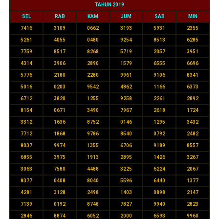
TAHUN 2019
SEL
RAB
KAM
JUM
SAB
MIN
7416
3109
0662
3193
5931
2355
5261
4055
0480
9254
8513
6285
7759
8517
8268
5719
2057
3951
4314
3906
2890
1579
6555
6696
5776
2180
2280
9961
9106
8341
5016
0203
9542
4862
1166
6373
6712
3820
1255
9258
2261
2892
8154
0671
3490
7967
2618
1724
3312
1636
8752
0146
1295
3432
7712
1868
9786
8540
0792
2482
8037
9974
1355
6706
9189
8557
6855
3975
1913
2895
1426
3267
3063
7580
4488
3225
6224
2067
8377
0408
8040
5596
6440
1377
4281
3128
2498
1403
0898
2147
7139
0192
8748
7827
9940
2823
2846
8874
6052
2000
6593
9960