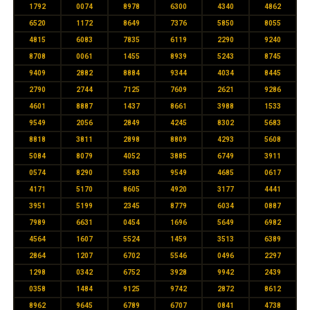
1792
0074
8978
6300
4340
4862
6520
1172
8649
7376
5850
8055
4815
6083
7835
6119
2290
9240
8708
0061
1455
8939
5243
8745
9409
2882
8884
9344
4034
8445
2790
2744
7125
7609
2621
9286
4601
8887
1437
8661
3988
1533
9549
2056
2849
4245
8302
5683
8818
3811
2898
8809
4293
5608
5084
8079
4052
3885
6749
3911
0574
8290
5583
9549
4685
0617
4171
5170
8605
4920
3177
4441
3951
5199
2345
8779
6034
0887
7989
6631
0454
1696
5649
6982
4564
1607
5524
1459
3513
6389
2864
1207
6702
5546
0496
2297
1298
0342
6752
3928
9942
2439
0358
1484
9125
9742
2872
8612
8962
9645
6789
6707
0841
4738