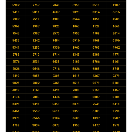
5982
7757
2040
6959
0511
1907
9410
5811
4607
9825
3314
6616
7387
2519
4385
0564
1859
4505
5368
1907
9820
1063
1129
1660
9545
7307
2570
4955
4708
2014
5455
1242
9484
6916
7869
0196
5341
3250
9336
1960
0705
4962
2783
2710
8714
8345
5389
4771
4576
3531
6633
7189
5786
5161
4826
0646
2716
5826
6883
3748
7490
6855
2305
1615
4367
2379
0823
7802
2365
8515
0679
5181
3090
4165
4398
7001
0159
1457
4134
7885
1434
0803
0007
0188
8328
9391
5359
8073
7549
8418
0461
9557
5611
9355
6705
9298
8973
6566
8204
0603
1837
9587
4708
3034
6075
1955
9477
1579