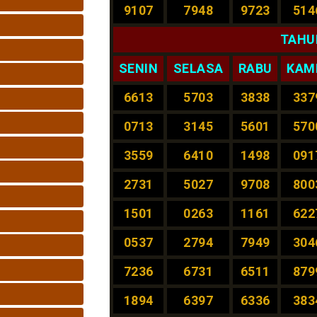
9107
7948
9723
514
TAHU
SENIN
SELASA
RABU
KAM
6613
5703
3838
337
0713
3145
5601
570
3559
6410
1498
091
2731
5027
9708
800
1501
0263
1161
622
0537
2794
7949
304
7236
6731
6511
879
1894
6397
6336
383