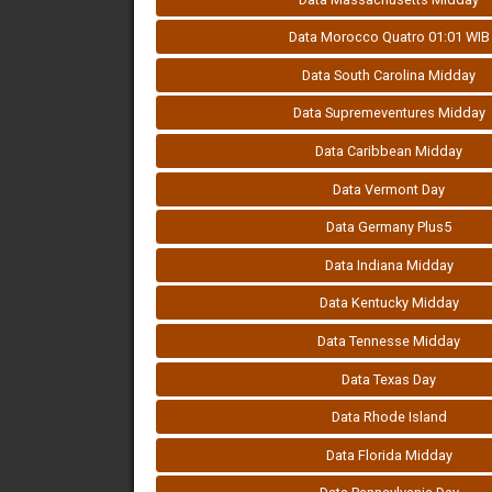
Data Morocco Quatro 01:01 WIB
Data South Carolina Midday
Data Supremeventures Midday
Data Caribbean Midday
Data Vermont Day
Data Germany Plus5
Data Indiana Midday
Data Kentucky Midday
Data Tennesse Midday
Data Texas Day
Data Rhode Island
Data Florida Midday