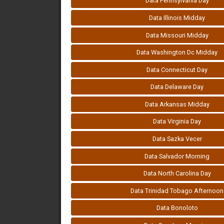
Data Pennsylvania Day
Data Illinois Midday
Data Missouri Midday
Data Washington Dc Midday
Data Connecticut Day
Data Delaware Day
Data Arkansas Midday
Data Virginia Day
Data Sazka Vecer
Data Salvador Morning
Data North Carolina Day
Data Trinidad Tobago Afternoon
Data Bonoloto