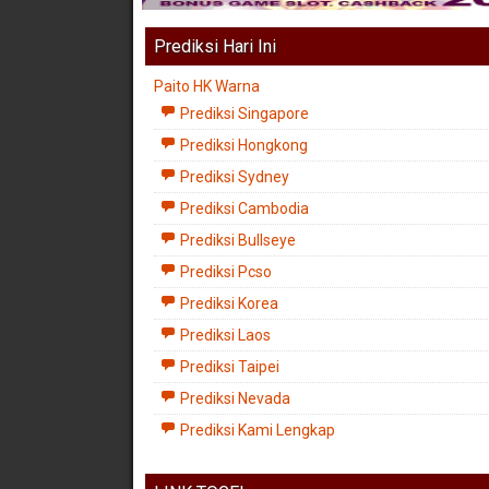
Prediksi Hari Ini
Paito HK Warna
Prediksi Singapore
Prediksi Hongkong
Prediksi Sydney
Prediksi Cambodia
Prediksi Bullseye
Prediksi Pcso
Prediksi Korea
Prediksi Laos
Prediksi Taipei
Prediksi Nevada
Prediksi Kami Lengkap