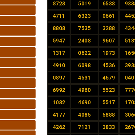
8728
5019
6538
938
4711
6323
0661
445
8808
7535
3288
434
5947
2408
9607
513
1317
0622
1973
165
4910
6098
4536
393
0897
4531
4679
040
6992
4960
5523
777
1082
4690
5517
170
4177
4085
5888
306
4262
7121
3833
267