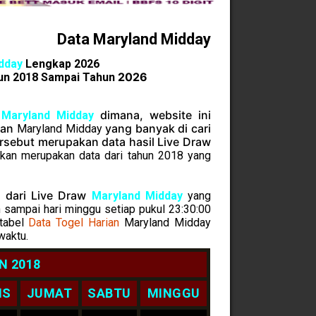
Data Maryland Midday
dday
Lengkap 2026
2026
n 2018 Sampai Tahun
dimana, website ini
 Maryland Midday
ran
yang banyak di cari
Maryland Midday
ersebut merupakan data hasil Live Draw
akan merupakan data dari tahun 2018 yang
l dari Live Draw
Maryland Midday
yang
n sampai hari minggu setiap pukul 23:30:00
tabel
Data Togel Harian
Maryland Midday
waktu.
N 2018
IS
JUMAT
SABTU
MINGGU