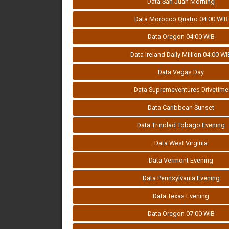
Data San Juan Morning
Data Morocco Quatro 04:00 WIB
Data Oregon 04:00 WIB
Data Ireland Daily Million 04:00 WI
Data Vegas Day
Data Supremeventures Drivetime
Data Caribbean Sunset
Data Trinidad Tobago Evening
Data West Virginia
Data Vermont Evening
Data Pennsylvania Evening
Data Texas Evening
Data Oregon 07:00 WIB