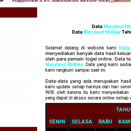
Data
Maryland Mi
Data
Maryland Midday
Tahu
Selamat datang di website kami
Data
menyediakan banyak data hasil kelua
oleh para pemain togel online. Data t
Maryland Midday
. Data yang kami sedi
kami rangkum sampai saat ini.
Data-data yang ada merupakan hasi
kami update setiap harinya dari hari seni
WIB. oleh karena itu kami menyediakan 
yang dapat di akses secara online setiap 
TAHU
SENIN
SELASA
RABU
KAM