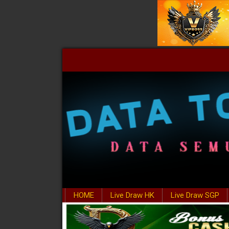
HOME
Live Draw HK
Live Draw SGP