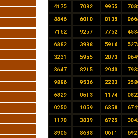
4175
7092
9955
708
8846
6010
0105
966
7162
9257
7762
453
6882
3998
5916
527
3231
5955
2073
964
3647
8215
2940
798
9886
9506
2223
358
6829
0513
1174
082
0250
1059
6358
674
1178
3839
6725
304
8905
8638
0611
692