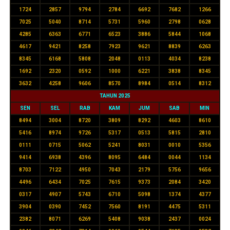
1724
2857
9794
2784
6692
7682
1266
7025
5040
8714
5731
5960
2798
0628
4285
6363
6771
6523
3886
5844
1068
4617
9421
8258
7923
9621
8839
6263
8345
6168
5808
2048
0113
4034
8238
1692
2320
0592
1000
6221
3838
8345
3632
4258
9606
8570
8984
0514
8312
TAHUN 2025
SEN
SEL
RAB
KAM
JUM
SAB
MIN
8494
3004
8720
3809
8292
4603
8610
5416
8974
9726
5317
0513
5815
2810
0111
0715
5062
5241
8031
0010
5356
9414
6938
4396
8095
6484
0044
1134
8703
7122
4950
7043
2179
5756
9656
4496
6434
7025
7615
9373
2084
3420
0317
4907
5743
6710
5098
1374
4377
3904
0390
7452
7560
8191
4475
5311
2382
8071
6269
5408
9038
2437
0024