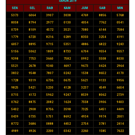
TAHUN 2019
SEN
SEL
RAB
KAM
JUM
SAB
MIN
5373
6064
3907
3038
4769
8856
5768
8058
8794
2977
0130
4054
7762
0541
0739
8109
4572
3521
7080
6144
7584
1779
6720
8216
0289
8350
3254
4191
6057
8895
9715
5351
4886
6822
9243
5156
5062
1809
8733
6704
9554
9557
9398
7753
3660
7582
0992
5508
8030
5521
2678
9340
4697
9673
0424
2964
3832
9548
7807
0242
1538
8652
4170
1728
9319
6736
0675
5621
9133
9956
9825
5421
5230
4128
3237
4549
6654
0715
4172
5962
9247
8539
8062
2739
0762
8875
2082
1624
7558
3906
9403
5402
2908
8756
3598
7325
6451
4409
0439
0735
5751
8692
4934
9974
2001
8772
3686
0888
4452
2754
3781
2414
4989
4926
2200
0342
2260
1585
7622