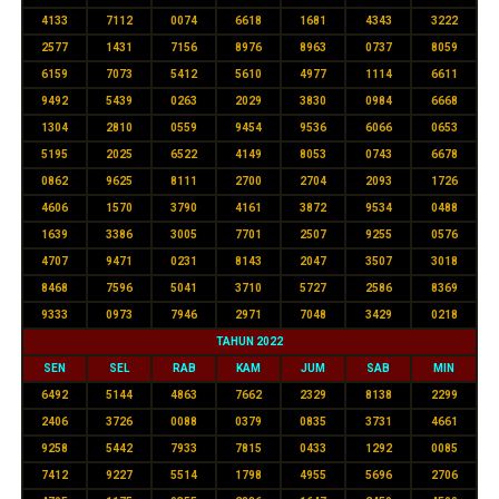
4133
7112
0074
6618
1681
4343
3222
2577
1431
7156
8976
8963
0737
8059
6159
7073
5412
5610
4977
1114
6611
9492
5439
0263
2029
3830
0984
6668
1304
2810
0559
9454
9536
6066
0653
5195
2025
6522
4149
8053
0743
6678
0862
9625
8111
2700
2704
2093
1726
4606
1570
3790
4161
3872
9534
0488
1639
3386
3005
7701
2507
9255
0576
4707
9471
0231
8143
2047
3507
3018
8468
7596
5041
3710
5727
2586
8369
9333
0973
7946
2971
7048
3429
0218
TAHUN 2022
SEN
SEL
RAB
KAM
JUM
SAB
MIN
6492
5144
4863
7662
2329
8138
2299
2406
3726
0088
0379
0835
3731
4661
9258
5442
7933
7815
0433
1292
0085
7412
9227
5514
1798
4955
5696
2706