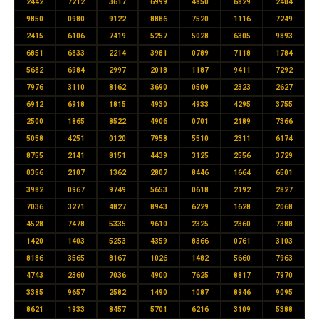
2442
7212
3617
6999
4850
6829
2404
9850
0980
9122
8886
7520
1116
7249
2415
6106
7419
5257
5028
6305
9893
6851
6833
2214
3981
0789
7118
1784
5682
6984
2997
2018
1187
9411
7292
7976
3110
8162
3690
0509
2323
2627
6912
6918
1815
4930
4933
4295
3755
2500
1865
8522
4906
0701
2189
7366
5058
4251
0120
7958
5510
2311
6174
8755
2141
8151
4439
3125
2556
3729
0356
2107
1362
2807
8446
1664
6501
3982
0967
9749
5653
0618
2192
2827
7036
3271
4827
8943
6229
1628
2068
4528
7478
5335
9610
2325
2360
7388
1420
1403
5253
4359
8366
0761
3103
8186
3565
8167
1026
1482
5660
7963
4743
2360
7036
4900
7625
8817
7970
3385
9657
2582
1490
1087
8946
9095
8621
1933
8457
5701
6216
3109
5388