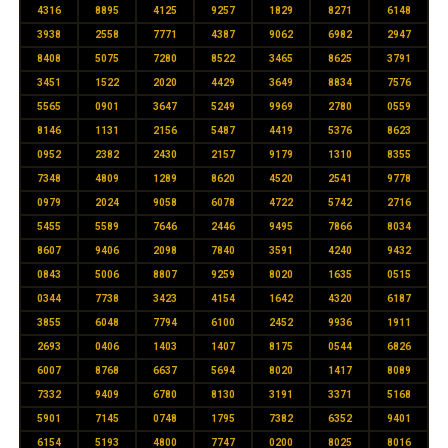
4316
8895
4125
9257
1829
8271
6148
3938
2558
7771
4387
9062
6982
2947
8408
5075
7280
8522
3465
8625
3791
3451
1522
2020
4429
3649
8834
7576
5565
0901
3647
5249
9969
2780
0559
8146
1131
2156
5487
4419
5376
8623
0952
2382
2430
2157
9179
1310
8355
7348
4809
1289
8620
4520
2541
9778
0979
2024
9058
6078
4722
5742
2716
5455
5589
7646
2446
9495
7866
8034
8607
9406
2098
7840
3591
4240
9432
0843
5006
8807
9259
8020
1635
0515
0344
7738
3423
4154
1642
4320
6187
3855
6048
7794
6100
2452
9936
1911
2693
0406
1403
1407
8175
0544
6826
6007
8768
6637
5694
8020
1417
8089
7332
9409
6780
8130
3191
3371
5168
5901
7145
0748
1795
7382
6352
9401
6154
5193
4800
7747
0200
8025
8016