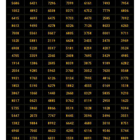
5686
6431
7296
7399
6161
7493
7954
1002
4892
6508
0371
6752
7779
6806
6415
4693
6475
9733
4473
2585
7092
8613
9490
4278
6326
7126
8633
6263
7008
5561
0607
6805
3758
0001
9711
1020
5881
3119
6638
3455
3470
3969
6908
5220
0597
5181
8259
4207
3524
4705
3359
2365
2408
7695
3429
4985
1914
1386
2695
8039
3875
9189
6282
2504
9285
5963
3760
3052
7630
0568
9931
9763
6126
0134
7995
4816
3773
1853
5190
6279
1882
4555
0169
1518
3867
1060
1440
2660
0329
5835
9210
8017
0621
4885
0762
0119
2950
1623
5735
3860
8866
0519
1028
1028
9394
5447
2073
7747
8445
3596
3496
3551
1382
9884
8992
6642
4680
3010
8751
6960
7065
4622
4245
6116
9546
5744
1084
3730
6031
1559
8891
7862
8809