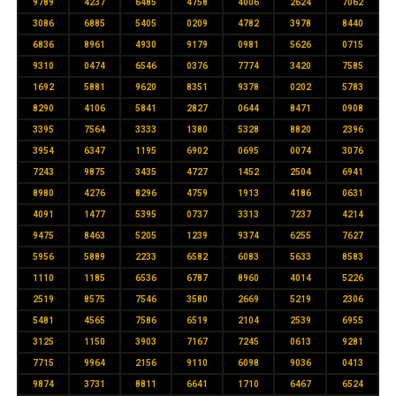
9789
4237
6485
4758
4006
2624
7062
3086
6885
5405
0209
4782
3978
8440
6836
8961
4930
9179
0981
5626
0715
9310
0474
6546
0376
7774
3420
7585
1692
5881
9620
8351
9378
0202
5783
8290
4106
5841
2827
0644
8471
0908
3395
7564
3333
1380
5328
8820
2396
3954
6347
1195
6902
0695
0074
3076
7243
9875
3435
4727
1452
2504
6941
8980
4276
8296
4759
1913
4186
0631
4091
1477
5395
0737
3313
7237
4214
9475
8463
5205
1239
9374
6255
7627
5956
5889
2233
6582
6083
5633
8583
1110
1185
6536
6787
8960
4014
5226
2519
8575
7546
3580
2669
5219
2306
5481
4565
7586
6519
2104
2539
6955
3125
1150
3903
7167
7245
0613
9281
7715
9964
2156
9110
6098
9036
0413
9874
3731
8811
6641
1710
6467
6524