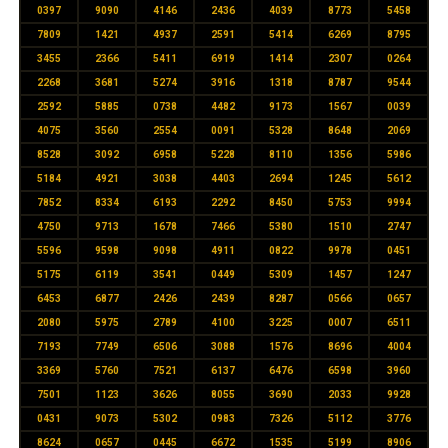
0397
9090
4146
2436
4039
8773
5458
7809
1421
4937
2591
5414
6269
8795
3455
2366
5411
6919
1414
2307
0264
2268
3681
5274
3916
1318
8787
9544
2592
5885
0738
4482
9173
1567
0039
4075
3560
2554
0091
5328
8648
2069
8528
3092
6958
5228
8110
1356
5986
5184
4921
3038
4403
2694
1245
5612
7852
8334
6193
2292
8450
5753
9994
4750
9713
1678
7466
5380
1510
2747
5596
9598
9098
4911
0822
9978
0451
5175
6119
3541
0449
5309
1457
1247
6453
6877
2426
2439
8287
0566
0657
2080
5975
2789
4100
3225
0007
6511
7193
7749
6506
3088
1576
8696
4004
3369
5760
7521
6137
6476
6598
3960
7501
1123
3626
8055
3690
2033
9928
0431
9073
5302
0983
7326
5112
3776
8624
0657
0445
6672
1535
5199
8906