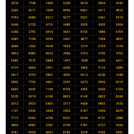
2376
7748
1669
0240
6074
5856
4185
2269
0571
1508
8996
8651
3011
4815
9794
0086
8217
0577
5531
5461
9972
0446
0723
6715
9480
4350
4303
3906
5246
2793
6916
3601
8103
1886
6759
3689
7158
0593
3467
4877
1984
4897
2588
1363
9618
9004
1319
5759
1518
0852
8485
8592
2986
4752
9705
4753
5585
7573
5884
1497
1828
0580
6411
9719
6656
5951
6420
2453
9110
2280
5817
4792
3867
4293
9512
6320
1048
5855
7730
4401
3393
6272
2930
5513
6603
4223
1149
8753
3455
5363
5734
5525
0074
6145
8832
0149
6852
8240
3612
3933
5455
3377
9658
0855
7076
1721
3420
4444
3202
5187
9436
6679
7113
5582
6746
8221
5544
8721
2288
9863
6083
2761
0749
9781
0737
5306
4701
9056
6501
8183
2218
9430
0081