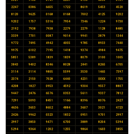
2247
0386
6655
1722
8619
5453
4520
8120
9625
0168
0168
7002
4125
9202
9202
1757
5316
7954
7346
1224
9730
2192
7938
7938
2279
2279
1128
8485
3339
7701
0087
9014
9941
3879
1344
9772
7495
4942
4055
9785
8933
7440
9975
6102
7195
1418
9374
4984
9475
5851
5389
1839
1839
8079
3100
1005
3843
9402
8346
8028
2441
8265
6705
3114
3114
9805
5599
3530
1465
7397
2374
2150
7028
6440
4231
XXXX
1755
4208
1827
0953
4592
9304
9557
8807
9447
2476
6576
0353
5611
9337
7812
7291
5093
8451
1166
8396
8076
2427
4636
3653
8652
4884
3607
3021
4723
2426
9962
0323
1832
0951
9701
2997
2997
3850
9471
6700
3889
8204
5394
5294
9364
1202
1255
9864
1603
3855