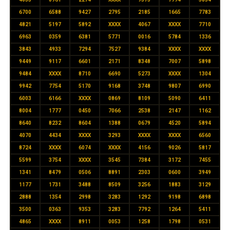
6700
6588
9427
2795
2185
1665
7783
4821
5197
5892
XXXX
4067
XXXX
7710
6963
0359
6381
5771
0016
5784
1336
3843
4933
7294
7527
9384
XXXX
XXXX
9449
9117
6601
2171
8348
7007
5898
9484
XXXX
8710
6690
5273
XXXX
1304
9942
7754
5170
9168
3748
9807
6990
6003
6166
XXXX
0869
8109
5090
6411
8004
1777
0450
7066
2538
2147
1162
8640
8232
8604
1388
0679
4520
5894
4070
4434
XXXX
3293
XXXX
XXXX
6560
8724
XXXX
6074
XXXX
4156
9026
5817
5599
3754
XXXX
3545
7384
3172
7455
1341
8479
0506
8891
2303
0600
3949
1177
1731
3488
8509
3256
1883
3129
2888
1354
2998
3283
1292
9198
6898
3500
0363
9353
3283
7792
1264
5411
4865
XXXX
8911
0053
1258
1798
0531