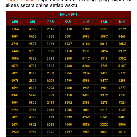
akses secara online setiap waktu.
TAHUN 2019
SEN
SEL
RAB
KAM
JUM
SAB
MIN
7764
4317
2317
5178
1782
5251
0272
8081
9605
4300
7001
2995
1507
3460
3748
9578
9069
5437
8182
5013
7052
7446
9705
7385
9110
9231
2024
3972
9586
9553
3394
5850
0117
1319
0352
0570
6798
9827
0130
8266
4728
5167
2029
0519
2568
3756
1934
9451
5778
6078
2807
6205
7499
6588
5477
6289
8699
0304
4703
9060
4945
4901
0277
3941
5043
3753
0120
3490
3972
1131
8001
8802
2433
8602
2389
2278
7324
6290
2743
0650
1205
1081
6213
4135
2823
4397
5183
3039
4262
5741
3485
2674
9828
6083
4000
8556
XXXX
3506
7932
2745
0572
4097
1903
9839
0610