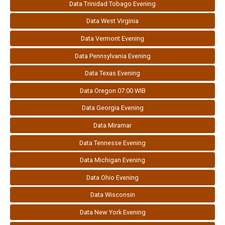
Data Trinidad Tobago Evening
Data West Virginia
Data Vermont Evening
Data Pennsylvania Evening
Data Texas Evening
Data Oregon 07:00 WIB
Data Georgia Evening
Data Miramar
Data Tennesse Evening
Data Michigan Evening
Data Ohio Evening
Data Wisconsin
Data New York Evening