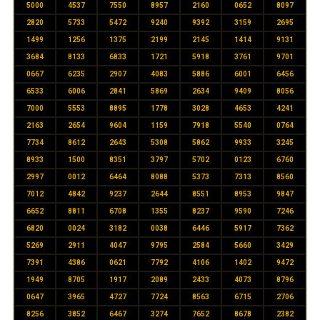
5000
4537
7550
8957
2160
0652
8097
2820
5733
5472
9240
9392
3159
2695
1499
1256
1375
2199
2145
1414
9131
3684
8133
6833
1721
5918
3761
9701
0667
6235
2907
4083
5886
6001
6456
6533
6006
2841
5869
2634
9409
8056
7000
5553
8895
1778
3028
4653
4241
2163
2654
9604
1159
7918
5540
0764
7734
8612
2643
5308
5862
9933
3245
8933
1500
8351
3797
5702
0123
6760
2997
0012
6464
8088
5373
7313
8560
7012
4842
9237
2644
8551
8953
9847
6652
8811
6708
1355
8237
9590
7246
6820
0024
3182
0038
6446
5917
7362
5269
2911
4047
9795
2584
5660
3429
7391
4386
0621
7792
4106
1402
9472
1949
8705
1917
2089
2433
4073
8796
0647
3965
4727
7724
8563
6715
2706
8256
3852
6467
3274
7652
8678
2382