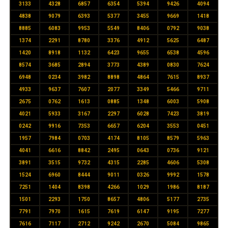
3133
4328
6857
6354
5394
9426
4094
4838
9079
6393
5377
3455
9669
1418
8885
6083
9953
5549
8406
0792
9038
1374
2291
8780
3376
4912
5625
6487
1420
8918
1132
6423
9655
6538
4596
8574
3685
2894
3773
4389
0830
7624
6948
0234
3982
8898
4864
7615
8937
4933
9637
7607
2077
3349
5466
9711
2675
0762
1613
0885
1348
6003
5908
4021
5933
3167
2297
6028
7423
3819
0242
9916
7353
6657
6204
3553
0451
1957
7984
0703
4174
8105
8579
5963
4041
6616
8842
2495
0643
0736
9121
3891
3515
9732
4315
2285
4606
5308
1524
6960
8444
9011
0326
9992
1578
7251
1404
8398
4266
1029
1986
8187
1501
2293
1750
8657
4806
5177
2735
7791
7970
1615
7619
6147
9195
7277
7616
7117
2712
9242
2670
5084
9865