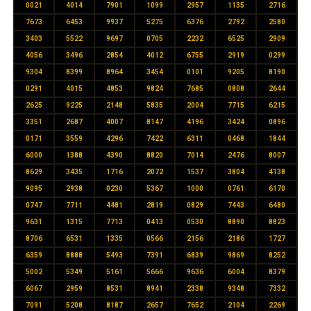
0021
4014
7901
1099
2957
1135
2716
7673
6453
9937
5275
6376
2792
2580
3403
5522
9697
0705
2232
6525
2909
4056
3496
2854
4012
6755
2919
0299
9304
8399
8964
3454
0101
9205
8190
0291
4015
4853
9824
7685
0808
2644
2625
9225
2148
5835
2004
7715
6215
3351
2687
4007
8147
4196
3424
0896
0171
3559
4296
7422
6311
0468
1844
6000
1388
4390
8820
7014
2476
8007
8629
3435
1716
2072
1537
3804
4138
9095
2938
0230
5367
1000
0761
6170
0747
7711
4481
2819
0829
7443
6480
9631
1315
7713
0413
0530
8890
8823
8706
6531
1335
0566
2156
2186
1727
6359
8888
5493
7391
6839
9869
8252
5002
5349
5161
5666
9636
6004
8379
6067
2959
8531
8941
2338
9348
7332
7091
5208
8187
2657
7652
2104
2269