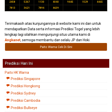
2458
5267
1130
4040
9445
1529
4465
7813
3621
7894
4639
Terimakasih atas kunjungannya di website kami ini dan untuk
mendapatkan Data serta informasi Prediksi Togel yang lebih
lengkap lagi silahkan mengunjungi situs utama kami di
Angkanet
, semoga membantu dan selalu JP dan Hoki.
Paito Warna Cek Di Sini
Prediksi Hari Ini
Paito HK Warna
Prediksi Singapore
Prediksi Hongkong
Prediksi Sydney
Prediksi Cambodia
Prediksi Bullseye