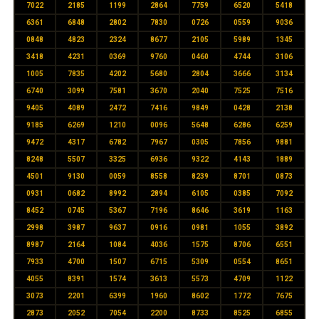
7022
2185
1199
2864
7759
6520
5418
6361
6848
2802
7830
0726
0559
9036
0848
4823
2324
8677
2105
5989
1345
3418
4231
0369
9760
0460
4744
3106
1005
7835
4202
5680
2804
3666
3134
6740
3099
7581
3670
2040
7525
7516
9405
4089
2472
7416
9849
0428
2138
9185
6269
1210
0096
5648
6286
6259
9472
4317
6782
7967
0305
7856
9881
8248
5507
3325
6936
9322
4143
1889
4501
9130
0059
8558
8239
8701
0873
0931
0682
8992
2894
6105
0385
7092
8452
0745
5367
7196
8646
3619
1163
2998
3987
9637
0916
0981
1055
3892
8987
2164
1084
4036
1575
8706
6551
7933
4700
1507
6715
5309
0554
8651
4055
8391
1574
3613
5573
4709
1122
3073
2201
6399
1960
8602
1772
7675
2873
2052
7054
2200
8733
8525
6855