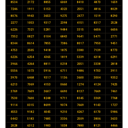
8534
2172
8855
6069
8410
4873
1659
7246
1911
5153
4323
2551
4816
8029
8076
9943
3653
9275
2477
1519
8290
2277
1053
9317
2398
4151
8317
2528
6226
7321
5281
9484
3315
6656
6656
7352
0827
0104
6843
9641
5471
2771
8344
8614
7855
7386
8017
7950
9451
4753
2505
9418
1875
3380
7139
8773
6226
6254
4365
1819
5339
6318
6291
3966
4264
8811
0218
2051
3338
2818
5556
1073
5916
6711
9486
9703
3911
3970
6468
9317
1136
3600
3004
9352
6213
7069
4153
0660
1274
4124
7425
3769
7609
3607
6690
8137
7669
7461
7530
7600
8248
9711
8345
3369
7768
9114
0315
8699
9074
7669
9143
1727
4553
9182
4045
9210
4267
6170
5986
0442
5183
7485
3336
2509
3806
3633
2028
6312
1983
1038
7880
8121
4466