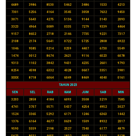
6689
3986
8530
5462
3486
1533
4213
7301
5256
4164
3545
3058
7632
9450
3071
5643
4275
5136
9144
3143
2093
3323
4964
0089
0335
7279
9339
4464
9157
8652
2718
2146
7735
9221
7317
2108
2174
5641
0722
5725
2808
6922
1046
9585
0214
0259
4407
6730
5549
1474
0012
8674
2621
9116
6523
6078
9313
1102
3842
9431
4235
2601
9793
8254
4598
6332
4028
0607
3351
3981
XXXX
8718
6064
6049
8469
4040
0161
TAHUN 2023
SEN
SEL
RAB
KAM
JUM
SAB
MIN
3203
2858
4184
6093
3508
3219
7585
4741
3707
0571
5437
4254
4952
3027
1524
3365
5292
6171
1246
6363
1442
1376
6164
4677
0639
1509
8932
2017
9590
5559
2198
2527
7340
6177
4879
5623
8031
4655
1832
0003
3111
9138