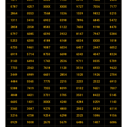
0787
4257
XXXX
XXXX
9727
7556
7177
2864
0553
7568
1536
1559
9832
0215
1311
3410
6902
0398
7896
6845
5472
2858
2358
8583
5122
7650
9198
8470
0797
6085
6590
3932
8147
7947
5384
5253
6300
4188
6168
6034
XXXX
1018
6730
9461
9087
6034
6457
2447
6052
6919
5714
8750
6698
6343
4047
8324
3143
6494
1743
2536
9711
0035
5709
7733
2363
7618
1120
3510
6933
9622
3449
6989
6601
2854
1020
1926
2704
4484
5565
7775
2215
2233
2322
6913
5388
7419
7355
8099
0102
9651
7007
4848
4431
3731
3705
3501
8422
5145
6605
1431
XXXX
4240
4284
0259
1143
3365
3087
9270
4800
2002
0924
6114
3216
4738
9254
6298
2323
1086
9156
0929
9008
2670
5679
6486
1407
6086