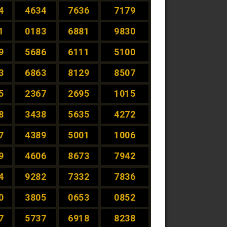
4
4634
7636
7179
1
0183
6881
9830
9
5686
6111
5100
3
6863
8129
8507
5
2367
2695
1015
8
3438
5635
4272
7
4389
5001
1006
9
4606
8673
7942
4
9282
7332
7836
0
3805
0653
0852
7
5737
6918
8238