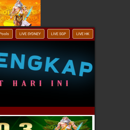
Pools
LIVE SYDNEY
LIVE SGP
LIVE HK