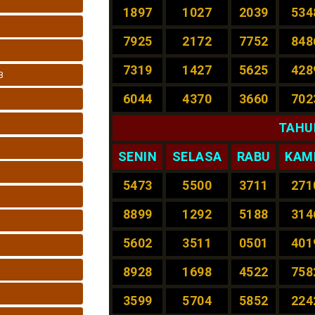
1897
1027
2039
534
7925
2172
7752
848
7319
1427
5625
428
B
6044
4370
3660
702
TAHU
SENIN
SELASA
RABU
KAM
5473
5500
3711
271
8899
1292
5188
314
5602
3511
0501
401
8928
1698
4522
758
3599
5704
5852
224