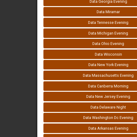
Data Georgia Evening
Data Miramar
Data Tennesse Evening
Data Michigan Evening
Data Ohio Evening
Data Wisconsin
Data New York Evening
Data Massachusetts Evening
Data Canberra Morning
Data New Jersey Evening
Data Delaware Night
Data Washington Dc Evening
Data Arkansas Evening