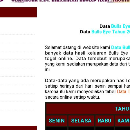
Data
Bulls Ey
Data
Bulls Eye Tahun 
Selamat datang di website kami
Data Bul
banyak data hasil keluaran
Bulls Eye
togel online. Data tersebut merupak
yang kami sediakan merupakan data dari 
ini.
Data-data yang ada merupakan hasil d
setiap harinya dari hari senin sampai ha
karena itu kami menyediakan tabel
Data T
secara online setiap waktu.
TAHU
SENIN
SELASA
RABU
KAM