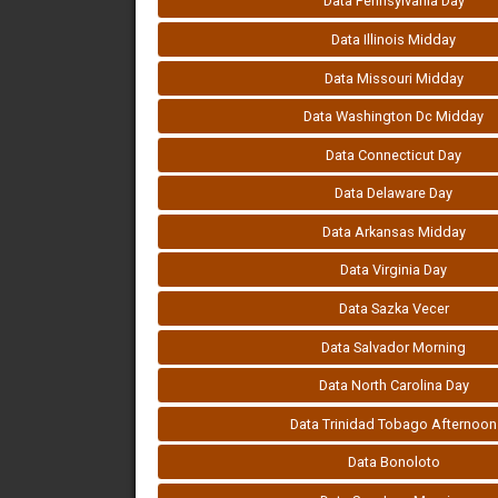
Data Pennsylvania Day
Data Illinois Midday
Data Missouri Midday
Data Washington Dc Midday
Data Connecticut Day
Data Delaware Day
Data Arkansas Midday
Data Virginia Day
Data Sazka Vecer
Data Salvador Morning
Data North Carolina Day
Data Trinidad Tobago Afternoon
Data Bonoloto