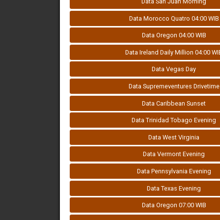
Data San Juan Morning
Data Morocco Quatro 04:00 WIB
Data Oregon 04:00 WIB
Data Ireland Daily Million 04:00 WI
Data Vegas Day
Data Supremeventures Drivetime
Data Caribbean Sunset
Data Trinidad Tobago Evening
Data West Virginia
Data Vermont Evening
Data Pennsylvania Evening
Data Texas Evening
Data Oregon 07:00 WIB