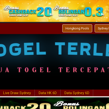
Hongkong Pools
Sydney 
Live Draw Sydney
Data HK 6D
Data Sydney 6D