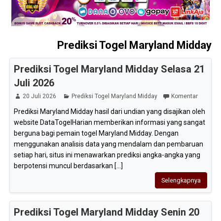
Prediksi Togel Maryland Midday
Prediksi Togel Maryland Midday Selasa 21
Juli 2026
20 Juli 2026
Prediksi Togel Maryland Midday
Komentar
Prediksi Maryland Midday hasil dari undian yang disajikan oleh
website DataTogelHarian memberikan informasi yang sangat
berguna bagi pemain togel Maryland Midday. Dengan
menggunakan analisis data yang mendalam dan pembaruan
setiap hari, situs ini menawarkan prediksi angka-angka yang
berpotensi muncul berdasarkan [...]
Selengkapnya
Prediksi Togel Maryland Midday Senin 20