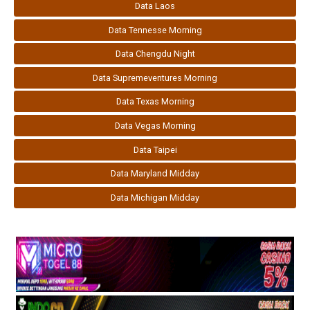
Data Laos
Data Tennesse Morning
Data Chengdu Night
Data Supremeventures Morning
Data Texas Morning
Data Vegas Morning
Data Taipei
Data Maryland Midday
Data Michigan Midday