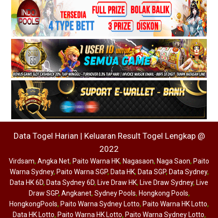
Data Togel Harian | Keluaran Result Togel Lengkap @
2022
Virdsam
,
Angka Net
,
Paito Warna HK
,
Nagasaon
,
Naga Saon
,
Paito
Warna Sydney
,
Paito Warna SGP
,
Data HK
,
Data SGP
,
Data Sydney
,
Data HK 6D
,
Data Sydney 6D
,
Live Draw HK
,
Live Draw Sydney
,
Live
Draw SGP
,
Angkanet
,
Sydney Pools
,
Hongkong Pools
,
HongkongPools
,
Paito Warna Sydney Lotto
,
Paito Warna HK Lotto
,
Data HK Lotto
,
Paito Warna HK Lotto
,
Paito Warna Sydney Lotto
,