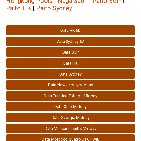
Hongkong Pools
|
Naga Saon
|
Paito SGP
|
Paito HK
|
Paito Sydney
Data HK 6D
Data Sydney 6D
Data SGP
Data HK
Data Sydney
Data New Jersey Midday
Data Trinidad Tobago Midday
Data Ohio Midday
Data Georgia Midday
Data Massachusetts Midday
Data Morocco Quatro 01:01 WIB