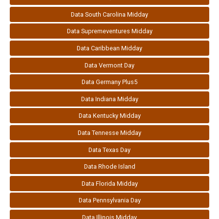
Data South Carolina Midday
Data Supremeventures Midday
Data Caribbean Midday
Data Vermont Day
Data Germany Plus5
Data Indiana Midday
Data Kentucky Midday
Data Tennesse Midday
Data Texas Day
Data Rhode Island
Data Florida Midday
Data Pennsylvania Day
Data Illinois Midday