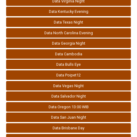
Data Virginia Night
Data Kentucky Evening
Data Texas Night
Data North Carolina Evening
Data Georgia Night
Data Cambodia
Data Bulls Eye
Data Poipet12
Data Vegas Night
Data Salvador Night
Data Oregon 13:00 WIB
Data San Juan Night
Data Brisbane Day