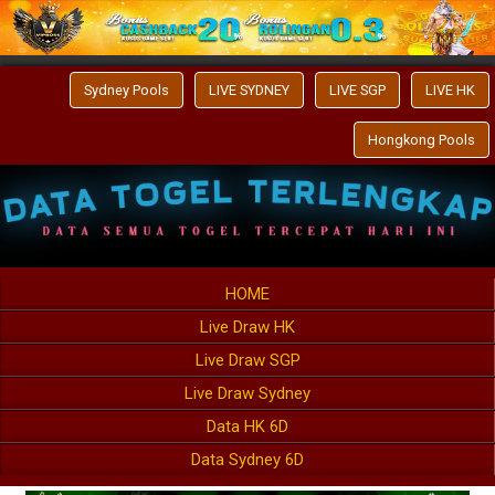
Sydney Pools
LIVE SYDNEY
LIVE SGP
LIVE HK
Hongkong Pools
HOME
Live Draw HK
Live Draw SGP
Live Draw Sydney
Data HK 6D
Data Sydney 6D