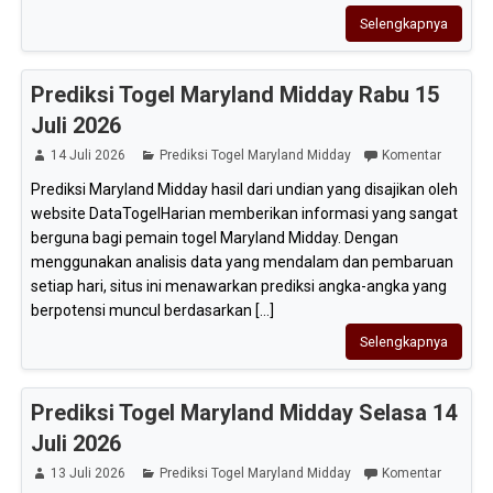
Selengkapnya
Prediksi Togel Maryland Midday Rabu 15
Juli 2026
14 Juli 2026
Prediksi Togel Maryland Midday
Komentar
Prediksi Maryland Midday hasil dari undian yang disajikan oleh
website DataTogelHarian memberikan informasi yang sangat
berguna bagi pemain togel Maryland Midday. Dengan
menggunakan analisis data yang mendalam dan pembaruan
setiap hari, situs ini menawarkan prediksi angka-angka yang
berpotensi muncul berdasarkan [...]
Selengkapnya
Prediksi Togel Maryland Midday Selasa 14
Juli 2026
13 Juli 2026
Prediksi Togel Maryland Midday
Komentar