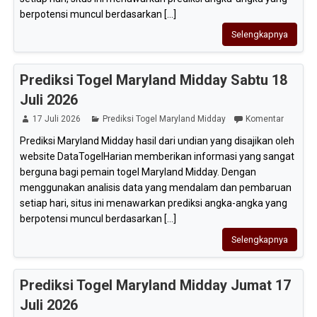
berpotensi muncul berdasarkan [...]
Selengkapnya
Prediksi Togel Maryland Midday Sabtu 18
Juli 2026
17 Juli 2026
Prediksi Togel Maryland Midday
Komentar
Prediksi Maryland Midday hasil dari undian yang disajikan oleh
website DataTogelHarian memberikan informasi yang sangat
berguna bagi pemain togel Maryland Midday. Dengan
menggunakan analisis data yang mendalam dan pembaruan
setiap hari, situs ini menawarkan prediksi angka-angka yang
berpotensi muncul berdasarkan [...]
Selengkapnya
Prediksi Togel Maryland Midday Jumat 17
Juli 2026