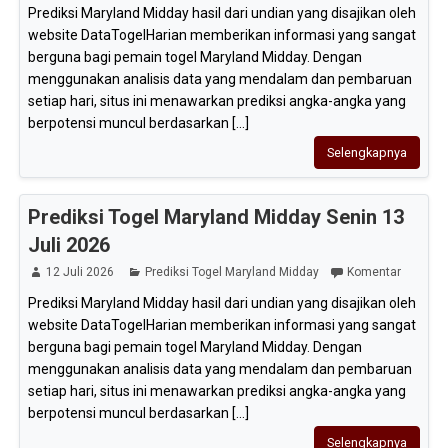
Prediksi Maryland Midday hasil dari undian yang disajikan oleh
website DataTogelHarian memberikan informasi yang sangat
berguna bagi pemain togel Maryland Midday. Dengan
menggunakan analisis data yang mendalam dan pembaruan
setiap hari, situs ini menawarkan prediksi angka-angka yang
berpotensi muncul berdasarkan [...]
Selengkapnya
Prediksi Togel Maryland Midday Senin 13
Juli 2026
12 Juli 2026
Prediksi Togel Maryland Midday
Komentar
Prediksi Maryland Midday hasil dari undian yang disajikan oleh
website DataTogelHarian memberikan informasi yang sangat
berguna bagi pemain togel Maryland Midday. Dengan
menggunakan analisis data yang mendalam dan pembaruan
setiap hari, situs ini menawarkan prediksi angka-angka yang
berpotensi muncul berdasarkan [...]
Selengkapnya