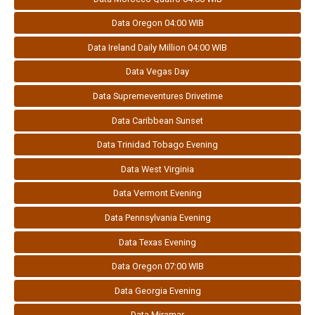
Data Oregon 04:00 WIB
Data Ireland Daily Million 04:00 WIB
Data Vegas Day
Data Supremeventures Drivetime
Data Caribbean Sunset
Data Trinidad Tobago Evening
Data West Virginia
Data Vermont Evening
Data Pennsylvania Evening
Data Texas Evening
Data Oregon 07:00 WIB
Data Georgia Evening
Data Miramar