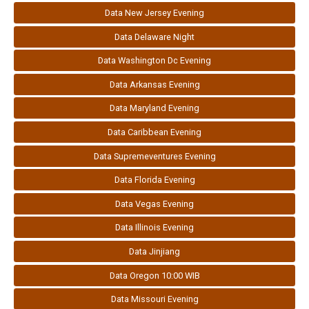
Data New Jersey Evening
Data Delaware Night
Data Washington Dc Evening
Data Arkansas Evening
Data Maryland Evening
Data Caribbean Evening
Data Supremeventures Evening
Data Florida Evening
Data Vegas Evening
Data Illinois Evening
Data Jinjiang
Data Oregon 10:00 WIB
Data Missouri Evening