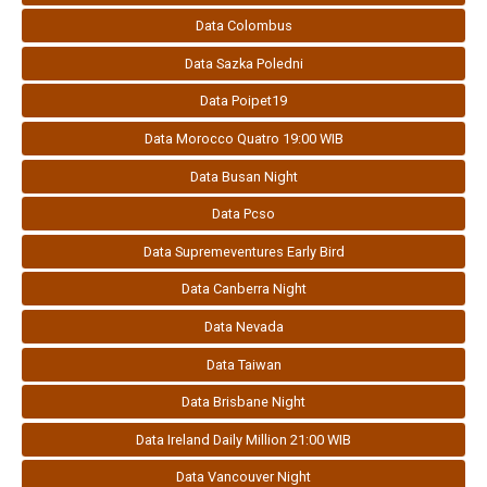
Data Colombus
Data Sazka Poledni
Data Poipet19
Data Morocco Quatro 19:00 WIB
Data Busan Night
Data Pcso
Data Supremeventures Early Bird
Data Canberra Night
Data Nevada
Data Taiwan
Data Brisbane Night
Data Ireland Daily Million 21:00 WIB
Data Vancouver Night