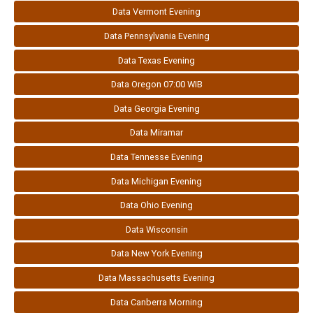
Data Vermont Evening
Data Pennsylvania Evening
Data Texas Evening
Data Oregon 07:00 WIB
Data Georgia Evening
Data Miramar
Data Tennesse Evening
Data Michigan Evening
Data Ohio Evening
Data Wisconsin
Data New York Evening
Data Massachusetts Evening
Data Canberra Morning