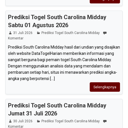
Prediksi Togel South Carolina Midday
Sabtu 01 Agustus 2026
31 Juli 2026
Prediksi Togel South Carolina Midday
Komentar
Prediksi South Carolina Midday hasil dari undian yang disajikan
oleh website DataTogelHarian memberikan informasi yang
sangat berguna bagi pemain togel South Carolina Midday.
Dengan menggunakan analisis data yang mendalam dan
pembaruan setiap hari, situs ini menawarkan prediksi angka-
angka yang berpotensi [...]
Selengkapnya
Prediksi Togel South Carolina Midday
Jumat 31 Juli 2026
30 Juli 2026
Prediksi Togel South Carolina Midday
Komentar