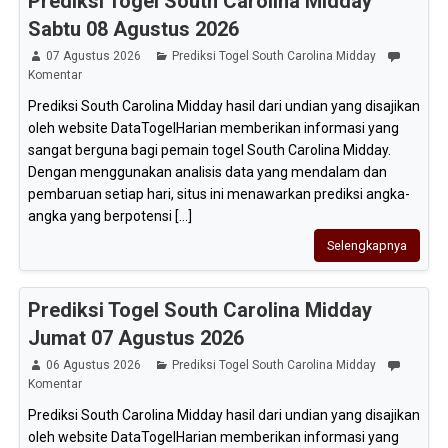
Prediksi Togel South Carolina Midday
Sabtu 08 Agustus 2026
07 Agustus 2026
Prediksi Togel South Carolina Midday
Komentar
Prediksi South Carolina Midday hasil dari undian yang disajikan
oleh website DataTogelHarian memberikan informasi yang
sangat berguna bagi pemain togel South Carolina Midday.
Dengan menggunakan analisis data yang mendalam dan
pembaruan setiap hari, situs ini menawarkan prediksi angka-
angka yang berpotensi [...]
Selengkapnya
Prediksi Togel South Carolina Midday
Jumat 07 Agustus 2026
06 Agustus 2026
Prediksi Togel South Carolina Midday
Komentar
Prediksi South Carolina Midday hasil dari undian yang disajikan
oleh website DataTogelHarian memberikan informasi yang