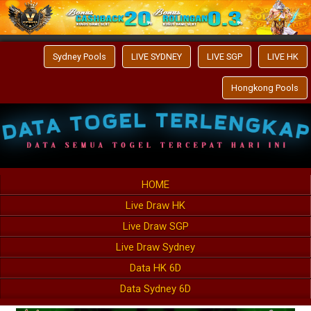
Sydney Pools
LIVE SYDNEY
LIVE SGP
LIVE HK
Hongkong Pools
HOME
Live Draw HK
Live Draw SGP
Live Draw Sydney
Data HK 6D
Data Sydney 6D