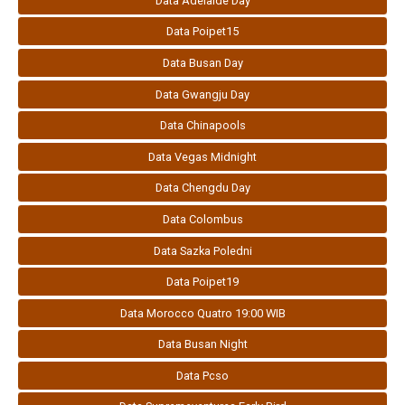
Data Adelaide Day
Data Poipet15
Data Busan Day
Data Gwangju Day
Data Chinapools
Data Vegas Midnight
Data Chengdu Day
Data Colombus
Data Sazka Poledni
Data Poipet19
Data Morocco Quatro 19:00 WIB
Data Busan Night
Data Pcso