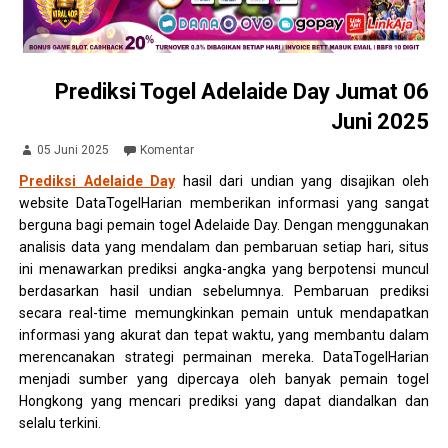
Prediksi Togel Adelaide Day Jumat 06
Juni 2025
05 Juni 2025
Komentar
Prediksi Adelaide Day
hasil dari undian yang disajikan oleh
website DataTogelHarian memberikan informasi yang sangat
berguna bagi pemain togel Adelaide Day. Dengan menggunakan
analisis data yang mendalam dan pembaruan setiap hari, situs
ini menawarkan prediksi angka-angka yang berpotensi muncul
berdasarkan hasil undian sebelumnya. Pembaruan prediksi
secara real-time memungkinkan pemain untuk mendapatkan
informasi yang akurat dan tepat waktu, yang membantu dalam
merencanakan strategi permainan mereka. DataTogelHarian
menjadi sumber yang dipercaya oleh banyak pemain togel
Hongkong yang mencari prediksi yang dapat diandalkan dan
selalu terkini.