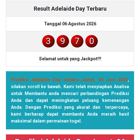
Result Adelaide Day Terbaru
Tanggal 06 Agustus 2026
3
9
7
0
Selamat untuk yang Jackpot!!!
Prediksi Adelaide Day terbaru Jumat, 06 Juni 2025
,
silakan scroll ke bawah. Kami telah menyiapkan Analisa
untuk Membantu anda mencari perbandingan Prediksi
Anda dan dapat meningkatan peluang kemenangan
Anda. Dengan Prediksi yang akurat dan terpercaya,
kami berharap dapat membantu Anda meraih hasil
maksimal dalam permainan togel.