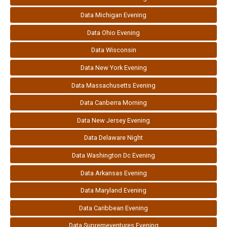
Data Michigan Evening
Data Ohio Evening
Data Wisconsin
Data New York Evening
Data Massachusetts Evening
Data Canberra Morning
Data New Jersey Evening
Data Delaware Night
Data Washington Dc Evening
Data Arkansas Evening
Data Maryland Evening
Data Caribbean Evening
Data Supremeventures Evening