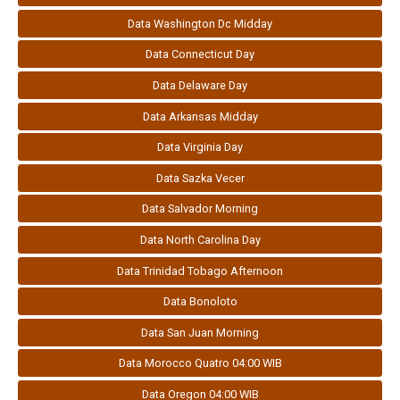
Data Washington Dc Midday
Data Connecticut Day
Data Delaware Day
Data Arkansas Midday
Data Virginia Day
Data Sazka Vecer
Data Salvador Morning
Data North Carolina Day
Data Trinidad Tobago Afternoon
Data Bonoloto
Data San Juan Morning
Data Morocco Quatro 04:00 WIB
Data Oregon 04:00 WIB