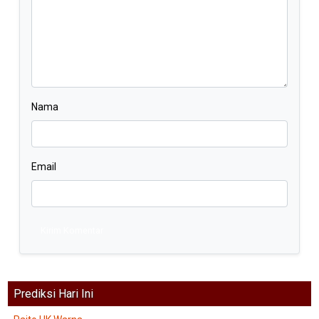
Nama
Email
Kirim Komentar
Prediksi Hari Ini