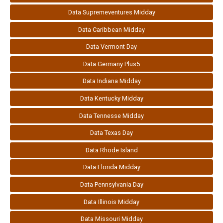
Data Supremeventures Midday
Data Caribbean Midday
Data Vermont Day
Data Germany Plus5
Data Indiana Midday
Data Kentucky Midday
Data Tennesse Midday
Data Texas Day
Data Rhode Island
Data Florida Midday
Data Pennsylvania Day
Data Illinois Midday
Data Missouri Midday