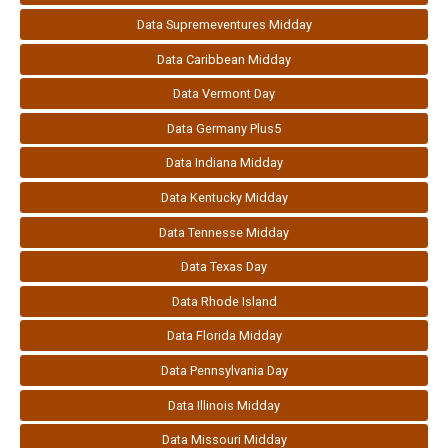
Data Supremeventures Midday
Data Caribbean Midday
Data Vermont Day
Data Germany Plus5
Data Indiana Midday
Data Kentucky Midday
Data Tennesse Midday
Data Texas Day
Data Rhode Island
Data Florida Midday
Data Pennsylvania Day
Data Illinois Midday
Data Missouri Midday