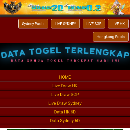
Sydney Pools
LIVE SYDNEY
LIVE SGP
LIVE HK
Hongkong Pools
HOME
Live Draw HK
Live Draw SGP
Live Draw Sydney
Data HK 6D
Data Sydney 6D