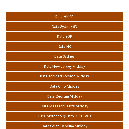
Data HK 6D
Data Sydney 6D
Data SGP
Data HK
Data Sydney
Data New Jersey Midday
Data Trinidad Tobago Midday
Data Ohio Midday
Data Georgia Midday
Data Massachusetts Midday
Data Morocco Quatro 01:01 WIB
Data South Carolina Midday