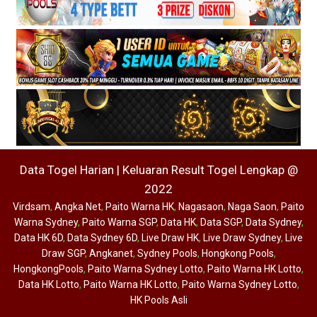
Data Togel Harian | Keluaran Result Togel Lengkap @
2022
Virdsam
,
Angka Net
,
Paito Warna HK
,
Nagasaon
,
Naga Saon
,
Paito
Warna Sydney
,
Paito Warna SGP
,
Data HK
,
Data SGP
,
Data Sydney
,
Data HK 6D
,
Data Sydney 6D
,
Live Draw HK
,
Live Draw Sydney
,
Live
Draw SGP
,
Angkanet
,
Sydney Pools
,
Hongkong Pools
,
HongkongPools
,
Paito Warna Sydney Lotto
,
Paito Warna HK Lotto
,
Data HK Lotto
,
Paito Warna HK Lotto
,
Paito Warna Sydney Lotto
,
HK Pools Asli