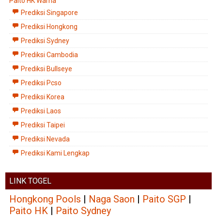
Paito HK Warna
Prediksi Singapore
Prediksi Hongkong
Prediksi Sydney
Prediksi Cambodia
Prediksi Bullseye
Prediksi Pcso
Prediksi Korea
Prediksi Laos
Prediksi Taipei
Prediksi Nevada
Prediksi Kami Lengkap
LINK TOGEL
Hongkong Pools
|
Naga Saon
|
Paito SGP
|
Paito HK
|
Paito Sydney