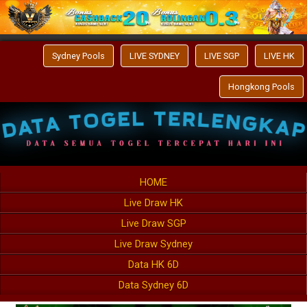
Sydney Pools
LIVE SYDNEY
LIVE SGP
LIVE HK
Hongkong Pools
HOME
Live Draw HK
Live Draw SGP
Live Draw Sydney
Data HK 6D
Data Sydney 6D