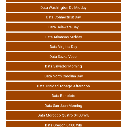
Data Washington Dc Midday
Data Connecticut Day
Data Delaware Day
Data Arkansas Midday
Data Virginia Day
Data Sazka Vecer
Data Salvador Morning
Data North Carolina Day
Data Trinidad Tobago Afternoon
Data Bonoloto
Data San Juan Morning
Data Morocco Quatro 04:00 WIB
Data Oregon 04:00 WIB