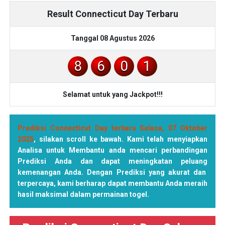
Result Connecticut Day Terbaru
Tanggal 08 Agustus 2026
8
6
0
1
Selamat untuk yang Jackpot!!!
Prediksi Connecticut Day terbaru Selasa, 07 Oktober
2025
, silakan scroll ke bawah. Kami telah menyiapkan
Analisa untuk Membantu anda mencari perbandingan
Prediksi Anda dan dapat meningkatan peluang
kemenangan Anda. Dengan Prediksi yang akurat dan
terpercaya, kami berharap dapat membantu Anda meraih
hasil maksimal dalam permainan togel.