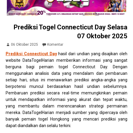
Prediksi Togel Connecticut Day Selasa
07 Oktober 2025
06 Oktober 2025
Komentar
Prediksi Connecticut Day
hasil dari undian yang disajikan oleh
website DataTogelHarian memberikan informasi yang sangat
berguna bagi pemain togel Connecticut Day. Dengan
menggunakan analisis data yang mendalam dan pembaruan
setiap hari, situs ini menawarkan prediksi angka-angka yang
berpotensi muncul berdasarkan hasil undian sebelumnya.
Pembaruan prediksi secara real-time memungkinkan pemain
untuk mendapatkan informasi yang akurat dan tepat waktu,
yang membantu dalam merencanakan strategi permainan
mereka. DataTogelHarian menjadi sumber yang dipercaya oleh
banyak pemain togel Hongkong yang mencari prediksi yang
dapat diandalkan dan selalu terkini.