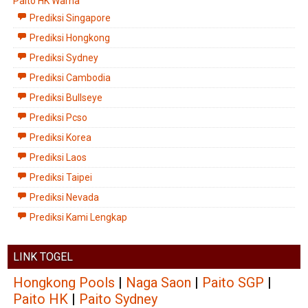
Paito HK Warna
Prediksi Singapore
Prediksi Hongkong
Prediksi Sydney
Prediksi Cambodia
Prediksi Bullseye
Prediksi Pcso
Prediksi Korea
Prediksi Laos
Prediksi Taipei
Prediksi Nevada
Prediksi Kami Lengkap
LINK TOGEL
Hongkong Pools
|
Naga Saon
|
Paito SGP
|
Paito HK
|
Paito Sydney