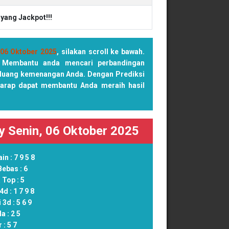
yang Jackpot!!!
 06 Oktober 2025
, silakan scroll ke bawah.
k Membantu anda mencari perbandingan
eluang kemenangan Anda. Dengan Prediksi
harap dapat membantu Anda meraih hasil
y Senin, 06 Oktober 2025
in :
7 9 5 8
Bebas :
6
 Top :
5
4d :
1 7 9 8
 3d :
5 6 9
la :
2 5
r :
5 7