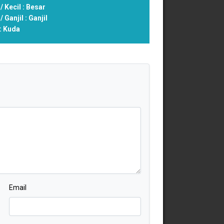
 Kecil :
Besar
 Ganjil :
Ganjil
:
Kuda
Email