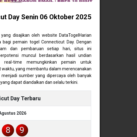
cut Day Senin 06 Oktober 2025
 yang disajikan oleh website DataTogelHarian
 bagi pemain togel Connecticut Day. Dengan
am dan pembaruan setiap hari, situs ini
rpotensi muncul berdasarkan hasil undian
a real-time memungkinkan pemain untuk
at waktu, yang membantu dalam merencanakan
n menjadi sumber yang dipercaya oleh banyak
ang dapat diandalkan dan selalu terkini.
icut Day Terbaru
Agustus 2026
8
9