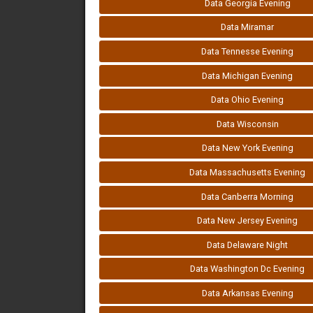
Data Georgia Evening
Data Miramar
Data Tennesse Evening
Data Michigan Evening
Data Ohio Evening
Data Wisconsin
Data New York Evening
Data Massachusetts Evening
Data Canberra Morning
Data New Jersey Evening
Data Delaware Night
Data Washington Dc Evening
Data Arkansas Evening