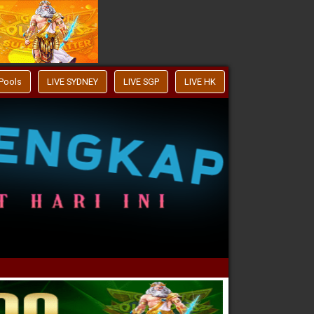
Pools
LIVE SYDNEY
LIVE SGP
LIVE HK