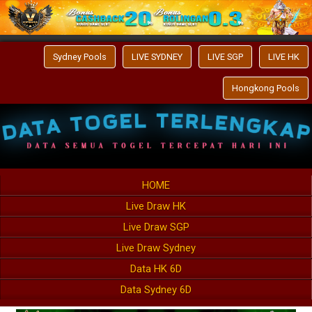
Sydney Pools
LIVE SYDNEY
LIVE SGP
LIVE HK
Hongkong Pools
HOME
Live Draw HK
Live Draw SGP
Live Draw Sydney
Data HK 6D
Data Sydney 6D