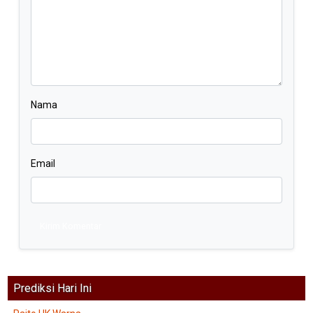
Nama
Email
Kirim Komentar
Prediksi Hari Ini