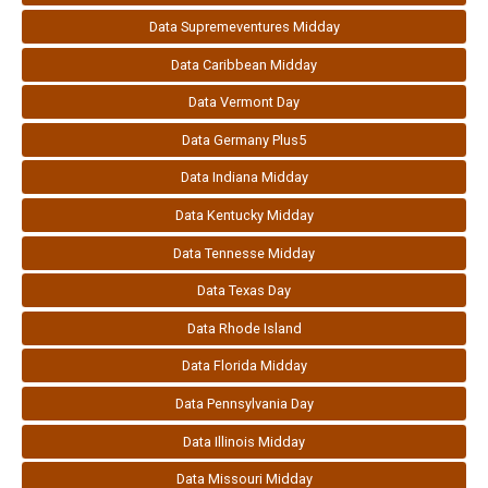
Data Supremeventures Midday
Data Caribbean Midday
Data Vermont Day
Data Germany Plus5
Data Indiana Midday
Data Kentucky Midday
Data Tennesse Midday
Data Texas Day
Data Rhode Island
Data Florida Midday
Data Pennsylvania Day
Data Illinois Midday
Data Missouri Midday