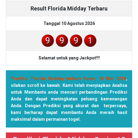
Result Florida Midday Terbaru
Tanggal 10 Agustus 2026
9
9
9
1
Selamat untuk yang Jackpot!!!
Prediksi Florida Midday terbaru Senin, 18 Mei 2026
,
silakan scroll ke bawah. Kami telah menyiapkan Analisa
untuk Membantu anda mencari perbandingan Prediksi
Anda dan dapat meningkatan peluang kemenangan
Anda. Dengan Prediksi yang akurat dan terpercaya,
kami berharap dapat membantu Anda meraih hasil
maksimal dalam permainan togel.