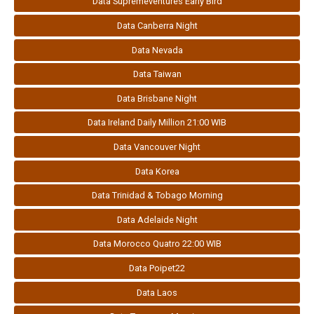
Data Supremeventures Early Bird
Data Canberra Night
Data Nevada
Data Taiwan
Data Brisbane Night
Data Ireland Daily Million 21:00 WIB
Data Vancouver Night
Data Korea
Data Trinidad & Tobago Morning
Data Adelaide Night
Data Morocco Quatro 22:00 WIB
Data Poipet22
Data Laos