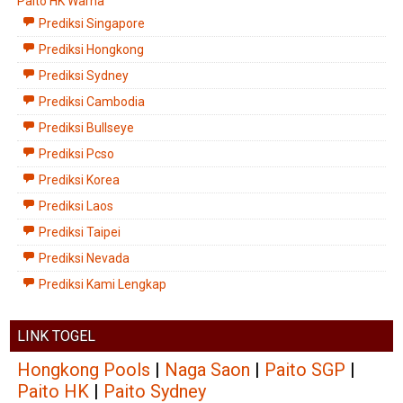
Paito HK Warna
Prediksi Singapore
Prediksi Hongkong
Prediksi Sydney
Prediksi Cambodia
Prediksi Bullseye
Prediksi Pcso
Prediksi Korea
Prediksi Laos
Prediksi Taipei
Prediksi Nevada
Prediksi Kami Lengkap
LINK TOGEL
Hongkong Pools
|
Naga Saon
|
Paito SGP
|
Paito HK
|
Paito Sydney