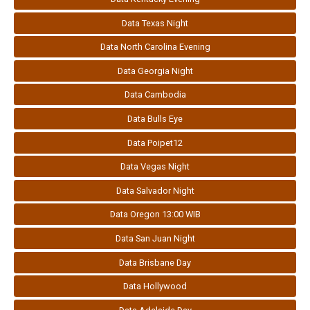
Data Texas Night
Data North Carolina Evening
Data Georgia Night
Data Cambodia
Data Bulls Eye
Data Poipet12
Data Vegas Night
Data Salvador Night
Data Oregon 13:00 WIB
Data San Juan Night
Data Brisbane Day
Data Hollywood