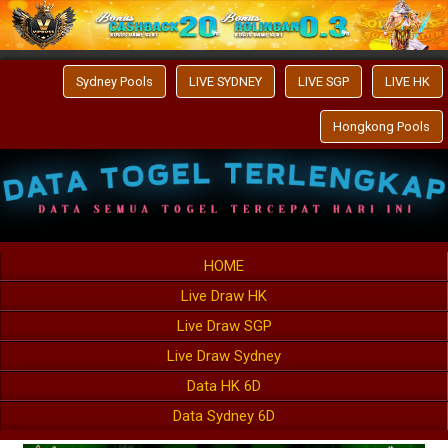
Sydney Pools
LIVE SYDNEY
LIVE SGP
LIVE HK
Hongkong Pools
HOME
Live Draw HK
Live Draw SGP
Live Draw Sydney
Data HK 6D
Data Sydney 6D