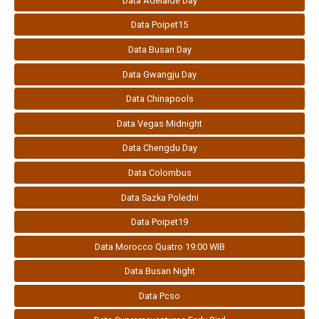
Data Adelaide Day
Data Poipet15
Data Busan Day
Data Gwangju Day
Data Chinapools
Data Vegas Midnight
Data Chengdu Day
Data Colombus
Data Sazka Poledni
Data Poipet19
Data Morocco Quatro 19:00 WIB
Data Busan Night
Data Pcso