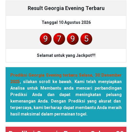
Result Georgia Evening Terbaru
Tanggal 10 Agustus 2026
9
7
9
5
Selamat untuk yang Jackpot!!!
Prediksi Georgia Evening terbaru Selasa, 30 Desember
2025
, silakan scroll ke bawah. Kami telah menyiapkan
Analisa untuk Membantu anda mencari perbandingan
Prediksi Anda dan dapat meningkatan peluang
kemenangan Anda. Dengan Prediksi yang akurat dan
terpercaya, kami berharap dapat membantu Anda meraih
hasil maksimal dalam permainan togel.