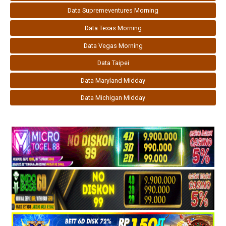
Data Supremeventures Morning
Data Texas Morning
Data Vegas Morning
Data Taipei
Data Maryland Midday
Data Michigan Midday