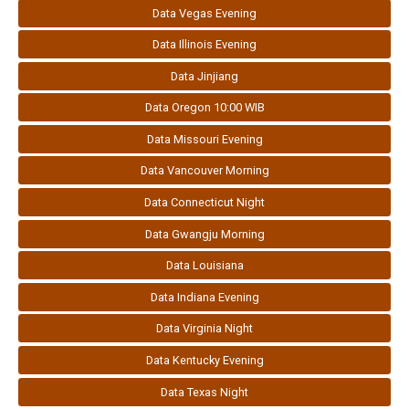
Data Vegas Evening
Data Illinois Evening
Data Jinjiang
Data Oregon 10:00 WIB
Data Missouri Evening
Data Vancouver Morning
Data Connecticut Night
Data Gwangju Morning
Data Louisiana
Data Indiana Evening
Data Virginia Night
Data Kentucky Evening
Data Texas Night