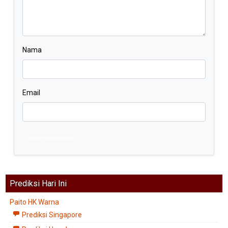
Nama
Email
Kirim Komentar
Prediksi Hari Ini
Paito HK Warna
Prediksi Singapore