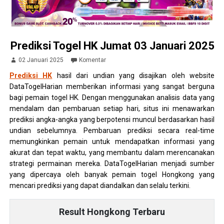
Prediksi Togel HK Jumat 03 Januari 2025
02 Januari 2025
Komentar
Prediksi HK
hasil dari undian yang disajikan oleh website
DataTogelHarian memberikan informasi yang sangat berguna
bagi pemain togel HK. Dengan menggunakan analisis data yang
mendalam dan pembaruan setiap hari, situs ini menawarkan
prediksi angka-angka yang berpotensi muncul berdasarkan hasil
undian sebelumnya. Pembaruan prediksi secara real-time
memungkinkan pemain untuk mendapatkan informasi yang
akurat dan tepat waktu, yang membantu dalam merencanakan
strategi permainan mereka. DataTogelHarian menjadi sumber
yang dipercaya oleh banyak pemain togel Hongkong yang
mencari prediksi yang dapat diandalkan dan selalu terkini.
Result Hongkong Terbaru