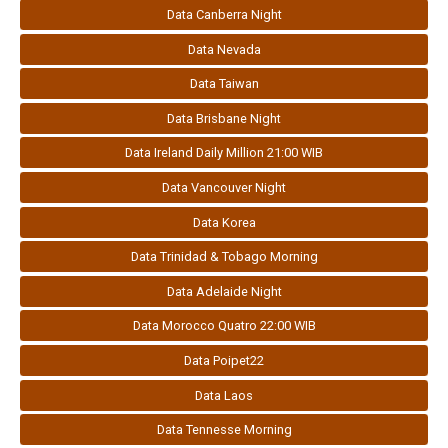
Data Canberra Night
Data Nevada
Data Taiwan
Data Brisbane Night
Data Ireland Daily Million 21:00 WIB
Data Vancouver Night
Data Korea
Data Trinidad & Tobago Morning
Data Adelaide Night
Data Morocco Quatro 22:00 WIB
Data Poipet22
Data Laos
Data Tennesse Morning