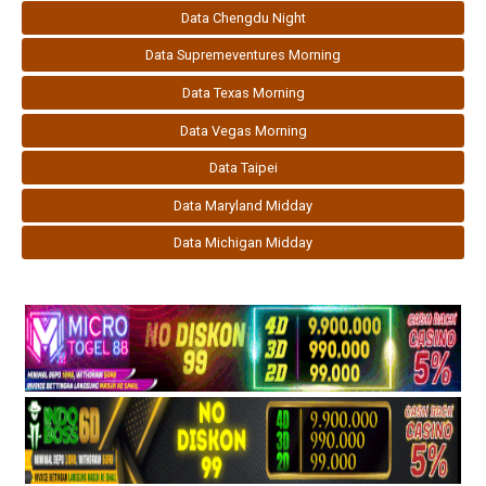
Data Chengdu Night
Data Supremeventures Morning
Data Texas Morning
Data Vegas Morning
Data Taipei
Data Maryland Midday
Data Michigan Midday