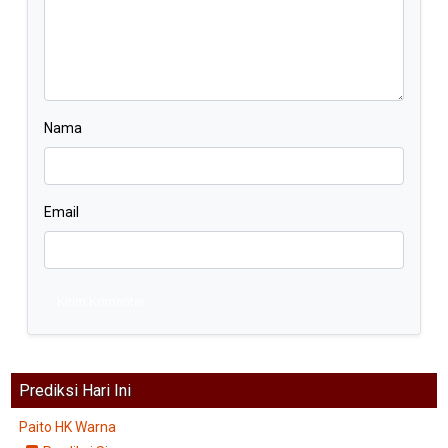
Nama
Email
Kirim Komentar
Prediksi Hari Ini
Paito HK Warna