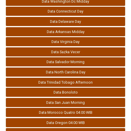
Data Washington Dc Midday
Data Connecticut Day
Data Delaware Day
Data Arkansas Midday
Data Virginia Day
Data Sazka Vecer
Data Salvador Morning
Data North Carolina Day
Data Trinidad Tobago Afternoon
Data Bonoloto
Data San Juan Morning
Data Morocco Quatro 04:00 WIB
Data Oregon 04:00 WIB