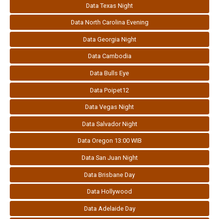
Data Texas Night
Data North Carolina Evening
Data Georgia Night
Data Cambodia
Data Bulls Eye
Data Poipet12
Data Vegas Night
Data Salvador Night
Data Oregon 13:00 WIB
Data San Juan Night
Data Brisbane Day
Data Hollywood
Data Adelaide Day