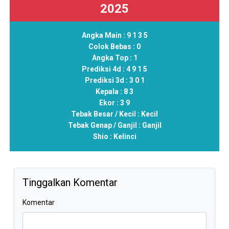
2025
Angka Main :
9 1 3 5
Colok Bebas :
0
Angka Top :
1
Prediksi 4d :
4 9 1 5
Prediksi 3d :
3 0 1
Kepala :
8 3
Ekor :
3 9
Tebak Besar / Kecil :
Kecil
Tebak Genap / Ganjil :
Ganjil
Shio :
Kelinci
Tinggalkan Komentar
Komentar