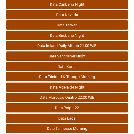
Data Canberra Night
Data Nevada
Data Taiwan
Data Brisbane Night
Data Ireland Daily Million 21:00 WIB
Data Vancouver Night
Data Korea
Data Trinidad & Tobago Morning
Data Adelaide Night
Data Morocco Quatro 22:00 WIB
Data Poipet22
Data Laos
Data Tennesse Morning