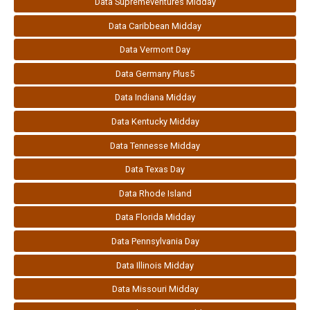
Data Supremeventures Midday
Data Caribbean Midday
Data Vermont Day
Data Germany Plus5
Data Indiana Midday
Data Kentucky Midday
Data Tennesse Midday
Data Texas Day
Data Rhode Island
Data Florida Midday
Data Pennsylvania Day
Data Illinois Midday
Data Missouri Midday