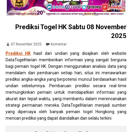
Prediksi Togel HK Sabtu 08 November
2025
07 November 2025
Komentar
Prediksi HK
hasil dari undian yang disajikan oleh website
DataTogelHarian memberikan informasi yang sangat berguna
bagi pemain togel HK. Dengan menggunakan analisis data yang
mendalam dan pembaruan setiap hari, situs ini menawarkan
prediksi angka-angka yang berpotensi muncul berdasarkan hasil
undian sebelumnya. Pembaruan prediksi secara real-time
memungkinkan pemain untuk mendapatkan informasi yang
akurat dan tepat waktu, yang membantu dalam merencanakan
strategi permainan mereka. DataTogelHarian menjadi sumber
yang dipercaya oleh banyak pemain togel Hongkong yang
mencari prediksi yang dapat diandalkan dan selalu terkini.