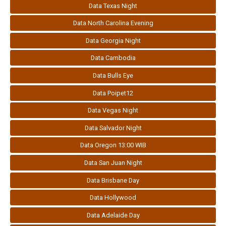
Data Texas Night
Data North Carolina Evening
Data Georgia Night
Data Cambodia
Data Bulls Eye
Data Poipet12
Data Vegas Night
Data Salvador Night
Data Oregon 13:00 WIB
Data San Juan Night
Data Brisbane Day
Data Hollywood
Data Adelaide Day