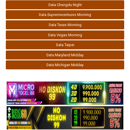
Data Chengdu Night
Data Supremeventures Morning
Data Texas Morning
Data Vegas Morning
Data Taipei
Data Maryland Midday
Data Michigan Midday