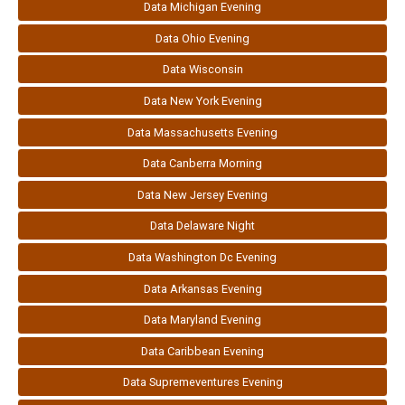
Data Michigan Evening
Data Ohio Evening
Data Wisconsin
Data New York Evening
Data Massachusetts Evening
Data Canberra Morning
Data New Jersey Evening
Data Delaware Night
Data Washington Dc Evening
Data Arkansas Evening
Data Maryland Evening
Data Caribbean Evening
Data Supremeventures Evening