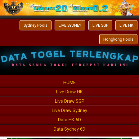
Sydney Pools
LIVE SYDNEY
LIVE SGP
LIVE HK
Hongkong Pools
HOME
Live Draw HK
Live Draw SGP
Live Draw Sydney
Data HK 6D
Data Sydney 6D