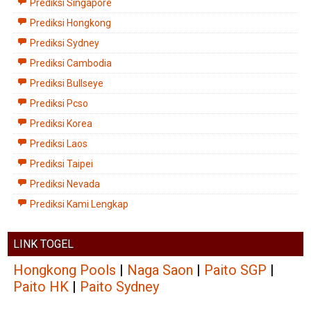
Prediksi Singapore
Prediksi Hongkong
Prediksi Sydney
Prediksi Cambodia
Prediksi Bullseye
Prediksi Pcso
Prediksi Korea
Prediksi Laos
Prediksi Taipei
Prediksi Nevada
Prediksi Kami Lengkap
LINK TOGEL
Hongkong Pools
|
Naga Saon
|
Paito SGP
|
Paito HK
|
Paito Sydney