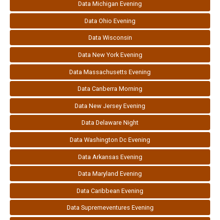
Data Michigan Evening
Data Ohio Evening
Data Wisconsin
Data New York Evening
Data Massachusetts Evening
Data Canberra Morning
Data New Jersey Evening
Data Delaware Night
Data Washington Dc Evening
Data Arkansas Evening
Data Maryland Evening
Data Caribbean Evening
Data Supremeventures Evening