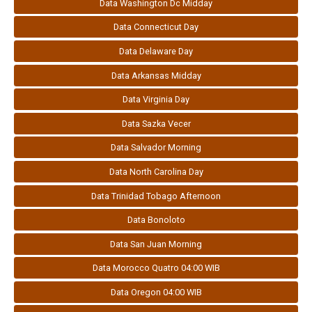
Data Washington Dc Midday
Data Connecticut Day
Data Delaware Day
Data Arkansas Midday
Data Virginia Day
Data Sazka Vecer
Data Salvador Morning
Data North Carolina Day
Data Trinidad Tobago Afternoon
Data Bonoloto
Data San Juan Morning
Data Morocco Quatro 04:00 WIB
Data Oregon 04:00 WIB