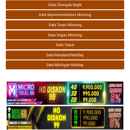
Data Chengdu Night
Data Supremeventures Morning
Data Texas Morning
Data Vegas Morning
Data Taipei
Data Maryland Midday
Data Michigan Midday