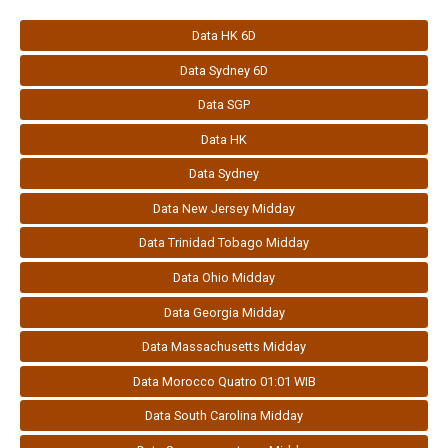
Data HK 6D
Data Sydney 6D
Data SGP
Data HK
Data Sydney
Data New Jersey Midday
Data Trinidad Tobago Midday
Data Ohio Midday
Data Georgia Midday
Data Massachusetts Midday
Data Morocco Quatro 01:01 WIB
Data South Carolina Midday