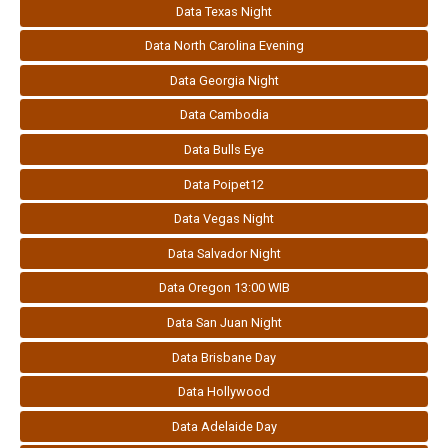
Data Texas Night
Data North Carolina Evening
Data Georgia Night
Data Cambodia
Data Bulls Eye
Data Poipet12
Data Vegas Night
Data Salvador Night
Data Oregon 13:00 WIB
Data San Juan Night
Data Brisbane Day
Data Hollywood
Data Adelaide Day