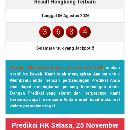
Result Hongkong Terbaru
Tanggal 06 Agustus 2026
3
6
3
4
Selamat untuk yang Jackpot!!!
Prediksi HK terbaru Selasa, 25 November 2025
, silakan
scroll ke bawah. Kami telah menyiapkan Analisa untuk
Membantu anda mencari perbandingan Prediksi Anda
dan dapat meningkatan peluang kemenangan Anda.
Dengan Prediksi yang akurat dan terpercaya, kami
berharap dapat membantu Anda meraih hasil maksimal
dalam permainan togel.
Prediksi HK Selasa, 25 November