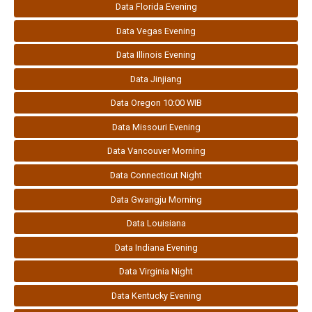
Data Florida Evening
Data Vegas Evening
Data Illinois Evening
Data Jinjiang
Data Oregon 10:00 WIB
Data Missouri Evening
Data Vancouver Morning
Data Connecticut Night
Data Gwangju Morning
Data Louisiana
Data Indiana Evening
Data Virginia Night
Data Kentucky Evening