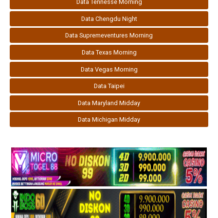
Data Tennesse Morning
Data Chengdu Night
Data Supremeventures Morning
Data Texas Morning
Data Vegas Morning
Data Taipei
Data Maryland Midday
Data Michigan Midday