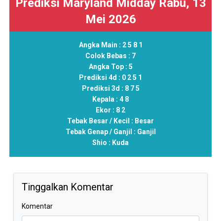
Prediksi Maryland Midday Rabu, 13
Mei 2026
Angka Main :
2 5 8 1
Colok Bebas :
7
Angka Top :
5
Prediksi 4d :
0 2 5 1
Prediksi 3d :
8 7 5
Kepala :
4 8
Ekor :
8 2
Tebak Besar / Kecil :
Besar
Tebak Genap / Ganjil :
Ganjil
Shio :
Kuda
Tinggalkan Komentar
Komentar