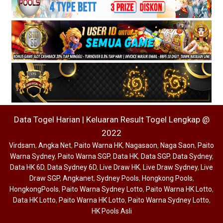
Data Togel Harian | Keluaran Result Togel Lengkap @
2022
Virdsam
,
Angka Net
,
Paito Warna HK
,
Nagasaon
,
Naga Saon
,
Paito
Warna Sydney
,
Paito Warna SGP
,
Data HK
,
Data SGP
,
Data Sydney
,
Data HK 6D
,
Data Sydney 6D
,
Live Draw HK
,
Live Draw Sydney
,
Live
Draw SGP
,
Angkanet
,
Sydney Pools
,
Hongkong Pools
,
HongkongPools
,
Paito Warna Sydney Lotto
,
Paito Warna HK Lotto
,
Data HK Lotto
,
Paito Warna HK Lotto
,
Paito Warna Sydney Lotto
,
HK Pools Asli