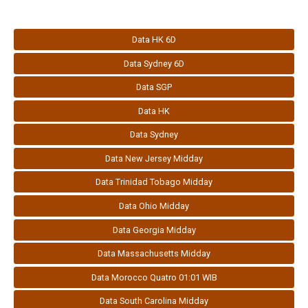
Data HK 6D
Data Sydney 6D
Data SGP
Data HK
Data Sydney
Data New Jersey Midday
Data Trinidad Tobago Midday
Data Ohio Midday
Data Georgia Midday
Data Massachusetts Midday
Data Morocco Quatro 01:01 WIB
Data South Carolina Midday