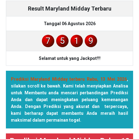
Result Maryland Midday Terbaru
Tanggal 06 Agustus 2026
7
5
1
9
Selamat untuk yang Jackpot!!!
Prediksi Maryland Midday terbaru Rabu, 13 Mei 2026
,
silakan scroll ke bawah. Kami telah menyiapkan Analisa
untuk Membantu anda mencari perbandingan Prediksi
Anda dan dapat meningkatan peluang kemenangan
Anda. Dengan Prediksi yang akurat dan terpercaya,
kami berharap dapat membantu Anda meraih hasil
maksimal dalam permainan togel.