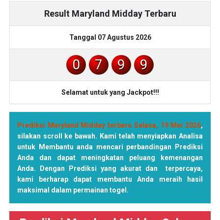
Result Maryland Midday Terbaru
Tanggal 07 Agustus 2026
0
7
9
9
Selamat untuk yang Jackpot!!!
Prediksi Maryland Midday terbaru Selasa, 19 Mei 2026
,
silakan scroll ke bawah. Kami telah menyiapkan Analisa
untuk Membantu anda mencari perbandingan Prediksi
Anda dan dapat meningkatan peluang kemenangan
Anda. Dengan Prediksi yang akurat dan terpercaya,
kami berharap dapat membantu Anda meraih hasil
maksimal dalam permainan togel.