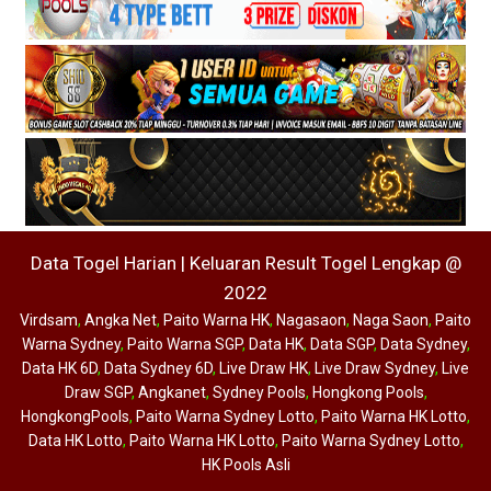
Data Togel Harian | Keluaran Result Togel Lengkap @
2022
Virdsam
,
Angka Net
,
Paito Warna HK
,
Nagasaon
,
Naga Saon
,
Paito
Warna Sydney
,
Paito Warna SGP
,
Data HK
,
Data SGP
,
Data Sydney
,
Data HK 6D
,
Data Sydney 6D
,
Live Draw HK
,
Live Draw Sydney
,
Live
Draw SGP
,
Angkanet
,
Sydney Pools
,
Hongkong Pools
,
HongkongPools
,
Paito Warna Sydney Lotto
,
Paito Warna HK Lotto
,
Data HK Lotto
,
Paito Warna HK Lotto
,
Paito Warna Sydney Lotto
,
HK Pools Asli