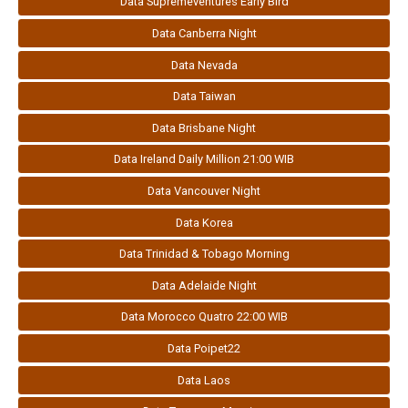
Data Supremeventures Early Bird
Data Canberra Night
Data Nevada
Data Taiwan
Data Brisbane Night
Data Ireland Daily Million 21:00 WIB
Data Vancouver Night
Data Korea
Data Trinidad & Tobago Morning
Data Adelaide Night
Data Morocco Quatro 22:00 WIB
Data Poipet22
Data Laos