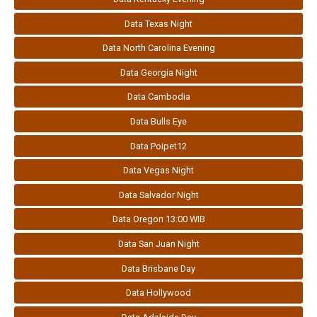
Data Texas Night
Data North Carolina Evening
Data Georgia Night
Data Cambodia
Data Bulls Eye
Data Poipet12
Data Vegas Night
Data Salvador Night
Data Oregon 13:00 WIB
Data San Juan Night
Data Brisbane Day
Data Hollywood