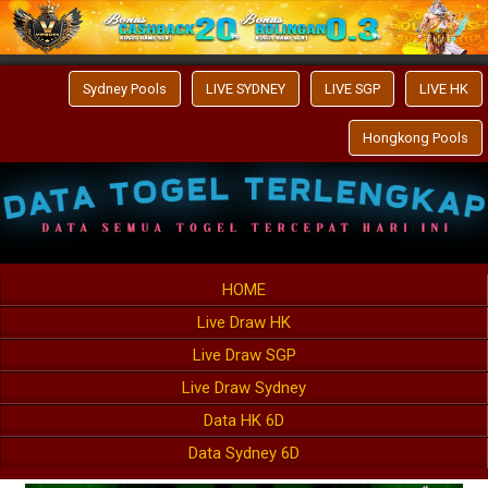
Sydney Pools
LIVE SYDNEY
LIVE SGP
LIVE HK
Hongkong Pools
HOME
Live Draw HK
Live Draw SGP
Live Draw Sydney
Data HK 6D
Data Sydney 6D