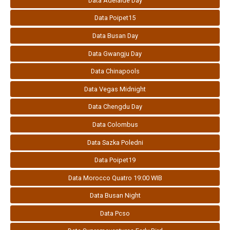
Data Adelaide Day
Data Poipet15
Data Busan Day
Data Gwangju Day
Data Chinapools
Data Vegas Midnight
Data Chengdu Day
Data Colombus
Data Sazka Poledni
Data Poipet19
Data Morocco Quatro 19:00 WIB
Data Busan Night
Data Pcso