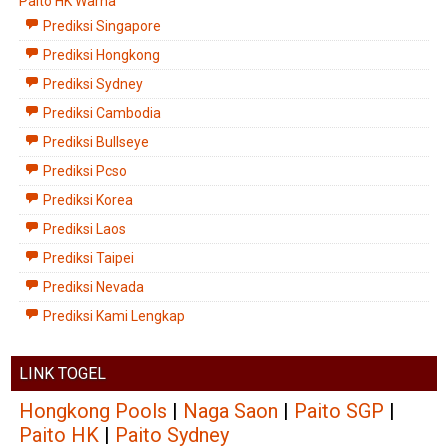
Paito HK Warna
Prediksi Singapore
Prediksi Hongkong
Prediksi Sydney
Prediksi Cambodia
Prediksi Bullseye
Prediksi Pcso
Prediksi Korea
Prediksi Laos
Prediksi Taipei
Prediksi Nevada
Prediksi Kami Lengkap
LINK TOGEL
Hongkong Pools
|
Naga Saon
|
Paito SGP
|
Paito HK
|
Paito Sydney