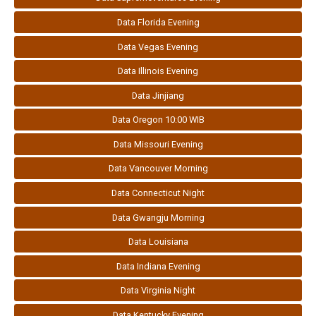
Data Florida Evening
Data Vegas Evening
Data Illinois Evening
Data Jinjiang
Data Oregon 10:00 WIB
Data Missouri Evening
Data Vancouver Morning
Data Connecticut Night
Data Gwangju Morning
Data Louisiana
Data Indiana Evening
Data Virginia Night
Data Kentucky Evening