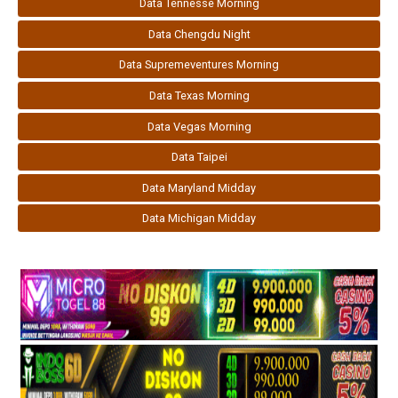
Data Tennesse Morning
Data Chengdu Night
Data Supremeventures Morning
Data Texas Morning
Data Vegas Morning
Data Taipei
Data Maryland Midday
Data Michigan Midday