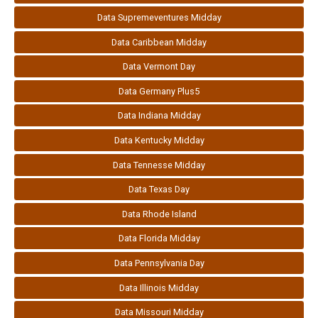
Data Supremeventures Midday
Data Caribbean Midday
Data Vermont Day
Data Germany Plus5
Data Indiana Midday
Data Kentucky Midday
Data Tennesse Midday
Data Texas Day
Data Rhode Island
Data Florida Midday
Data Pennsylvania Day
Data Illinois Midday
Data Missouri Midday