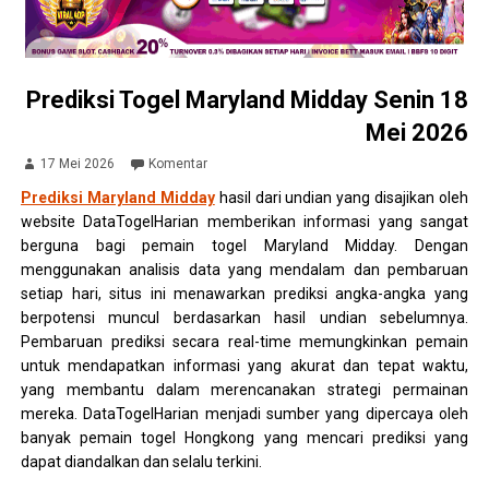
Prediksi Togel Maryland Midday Senin 18
Mei 2026
17 Mei 2026
Komentar
Prediksi Maryland Midday
hasil dari undian yang disajikan oleh
website DataTogelHarian memberikan informasi yang sangat
berguna bagi pemain togel Maryland Midday. Dengan
menggunakan analisis data yang mendalam dan pembaruan
setiap hari, situs ini menawarkan prediksi angka-angka yang
berpotensi muncul berdasarkan hasil undian sebelumnya.
Pembaruan prediksi secara real-time memungkinkan pemain
untuk mendapatkan informasi yang akurat dan tepat waktu,
yang membantu dalam merencanakan strategi permainan
mereka. DataTogelHarian menjadi sumber yang dipercaya oleh
banyak pemain togel Hongkong yang mencari prediksi yang
dapat diandalkan dan selalu terkini.