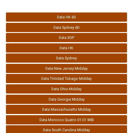
Data HK 6D
Data Sydney 6D
Data SGP
Data HK
Data Sydney
Data New Jersey Midday
Data Trinidad Tobago Midday
Data Ohio Midday
Data Georgia Midday
Data Massachusetts Midday
Data Morocco Quatro 01:01 WIB
Data South Carolina Midday