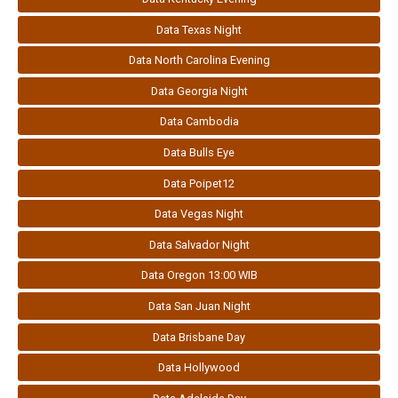
Data Texas Night
Data North Carolina Evening
Data Georgia Night
Data Cambodia
Data Bulls Eye
Data Poipet12
Data Vegas Night
Data Salvador Night
Data Oregon 13:00 WIB
Data San Juan Night
Data Brisbane Day
Data Hollywood