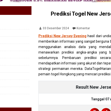
Prediksi Togel New Jer
03 Desember 2024
Komentar
Prediksi New Jersey Evening
hasil dari undi
memberikan informasi yang sangat berguna b
menggunakan analisis data yang mendal
menawarkan prediksi angka-angka yang be
sebelumnya. Pembaruan prediksi secar
mendapatkan informasi yang akurat dan tep
strategi permainan mereka. DataTogelHaria
pemain togel Hongkong yang mencari prediksi y
Result New Jerse
Tanggal 07 