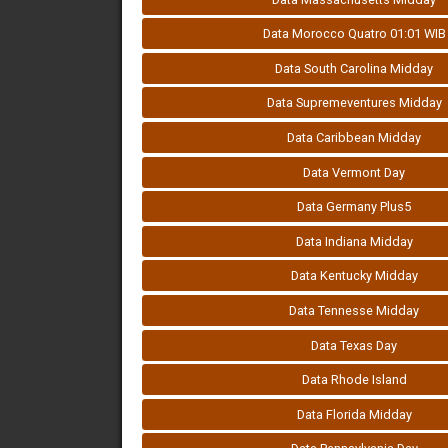
Data Morocco Quatro 01:01 WIB
Data South Carolina Midday
Data Supremeventures Midday
Data Caribbean Midday
Data Vermont Day
Data Germany Plus5
Data Indiana Midday
Data Kentucky Midday
Data Tennesse Midday
Data Texas Day
Data Rhode Island
Data Florida Midday