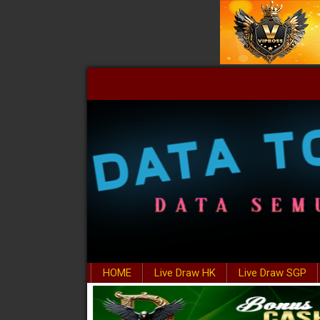
HOME
Live Draw HK
Live Draw SGP