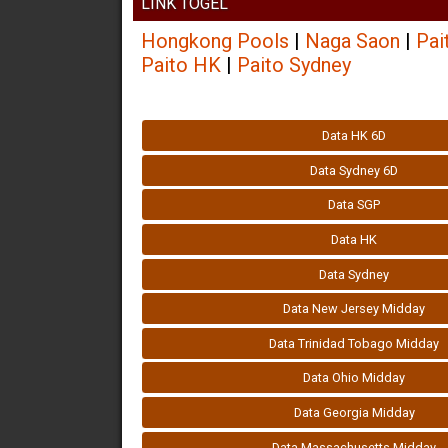
LINK TOGEL
Hongkong Pools
|
Naga Saon
|
Pai
Paito HK
|
Paito Sydney
Data HK 6D
Data Sydney 6D
Data SGP
Data HK
Data Sydney
Data New Jersey Midday
Data Trinidad Tobago Midday
Data Ohio Midday
Data Georgia Midday
Data Massachusetts Midday