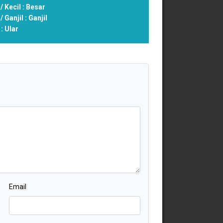
 Kecil :
Besar
 Ganjil :
Ganjil
 :
Ular
Email