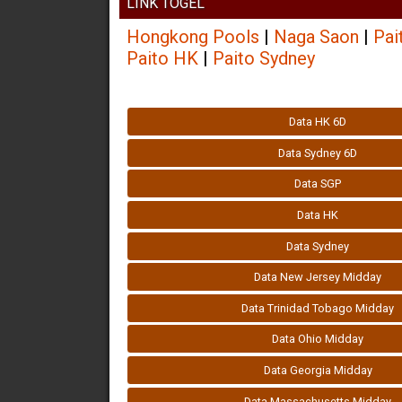
LINK TOGEL
Hongkong Pools
|
Naga Saon
|
Pai
Paito HK
|
Paito Sydney
Data HK 6D
Data Sydney 6D
Data SGP
Data HK
Data Sydney
Data New Jersey Midday
Data Trinidad Tobago Midday
Data Ohio Midday
Data Georgia Midday
Data Massachusetts Midday