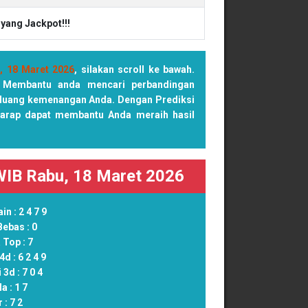
yang Jackpot!!!
, 18 Maret 2026
, silakan scroll ke bawah.
k Membantu anda mencari perbandingan
eluang kemenangan Anda. Dengan Prediksi
harap dapat membantu Anda meraih hasil
WIB Rabu, 18 Maret 2026
in :
2 4 7 9
Bebas :
0
 Top :
7
4d :
6 2 4 9
 3d :
7 0 4
la :
1 7
r :
7 2