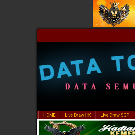
HOME
Live Draw HK
Live Draw SGP