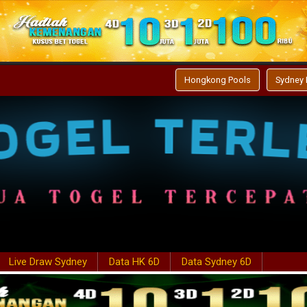
Hongkong Pools
Sydney 
Live Draw Sydney
Data HK 6D
Data Sydney 6D