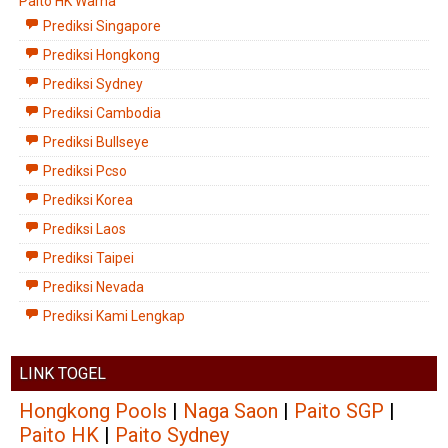
Paito HK Warna
Prediksi Singapore
Prediksi Hongkong
Prediksi Sydney
Prediksi Cambodia
Prediksi Bullseye
Prediksi Pcso
Prediksi Korea
Prediksi Laos
Prediksi Taipei
Prediksi Nevada
Prediksi Kami Lengkap
LINK TOGEL
Hongkong Pools
|
Naga Saon
|
Paito SGP
|
Paito HK
|
Paito Sydney