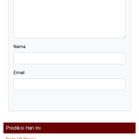
Nama
Email
Kirim Komentar
Prediksi Hari Ini