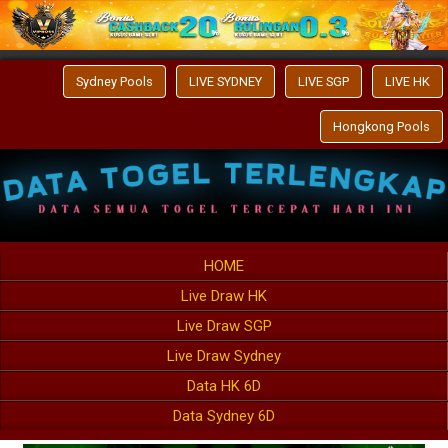
Sydney Pools
LIVE SYDNEY
LIVE SGP
LIVE HK
Hongkong Pools
HOME
Live Draw HK
Live Draw SGP
Live Draw Sydney
Data HK 6D
Data Sydney 6D