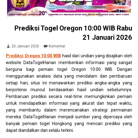
Prediksi Togel Oregon 10:00 WIB Rabu
21 Januari 2026
20 Januari 2026
Komentar
Prediksi Oregon 10:00 WIB
hasil dari undian yang disajikan oleh
website DataTogelHarian memberikan informasi yang sangat
berguna bagi pemain togel Oregon 10:00 WIB. Dengan
menggunakan analisis data yang mendalam dan pembaruan
setiap hari, situs ini menawarkan prediksi angka-angka yang
berpotensi muncul berdasarkan hasil undian sebelumnya.
Pembaruan prediksi secara real-time memungkinkan pemain
untuk mendapatkan informasi yang akurat dan tepat waktu,
yang membantu dalam merencanakan strategi permainan
mereka. DataTogelHarian menjadi sumber yang dipercaya oleh
banyak pemain togel Hongkong yang mencari prediksi yang
dapat diandalkan dan selalu terkini.