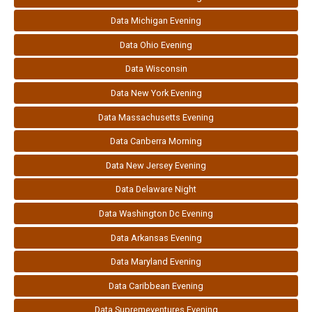
Data Michigan Evening
Data Ohio Evening
Data Wisconsin
Data New York Evening
Data Massachusetts Evening
Data Canberra Morning
Data New Jersey Evening
Data Delaware Night
Data Washington Dc Evening
Data Arkansas Evening
Data Maryland Evening
Data Caribbean Evening
Data Supremeventures Evening