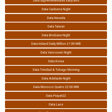
Data Supremeventures Early Bird
Data Canberra Night
Data Nevada
Data Taiwan
Data Brisbane Night
Data Ireland Daily Million 21:00 WIB
Data Vancouver Night
Data Korea
Data Trinidad & Tobago Morning
Data Adelaide Night
Data Morocco Quatro 22:00 WIB
Data Poipet22
Data Laos