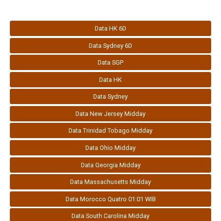
Data HK 6D
Data Sydney 6D
Data SGP
Data HK
Data Sydney
Data New Jersey Midday
Data Trinidad Tobago Midday
Data Ohio Midday
Data Georgia Midday
Data Massachusetts Midday
Data Morocco Quatro 01:01 WIB
Data South Carolina Midday