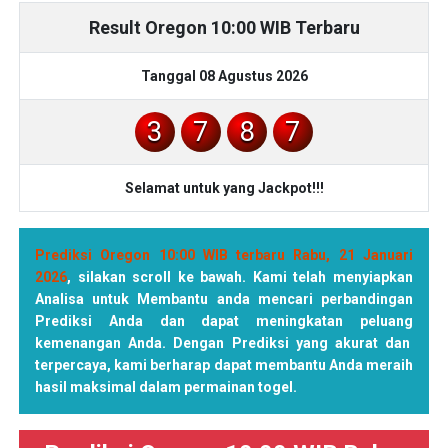
Result Oregon 10:00 WIB Terbaru
Tanggal 08 Agustus 2026
3
7
8
7
Selamat untuk yang Jackpot!!!
Prediksi Oregon 10:00 WIB terbaru Rabu, 21 Januari
2026
, silakan scroll ke bawah. Kami telah menyiapkan
Analisa untuk Membantu anda mencari perbandingan
Prediksi Anda dan dapat meningkatan peluang
kemenangan Anda. Dengan Prediksi yang akurat dan
terpercaya, kami berharap dapat membantu Anda meraih
hasil maksimal dalam permainan togel.