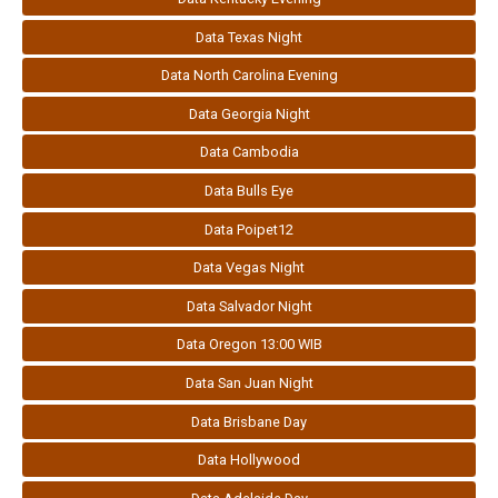
Data Texas Night
Data North Carolina Evening
Data Georgia Night
Data Cambodia
Data Bulls Eye
Data Poipet12
Data Vegas Night
Data Salvador Night
Data Oregon 13:00 WIB
Data San Juan Night
Data Brisbane Day
Data Hollywood