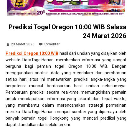
Prediksi Togel Oregon 10:00 WIB Selasa
24 Maret 2026
23 Maret 2026
Komentar
Prediksi Oregon 10:00 WIB
hasil dari undian yang disajikan oleh
website DataTogelHarian memberikan informasi yang sangat
berguna bagi pemain togel Oregon 10:00 WIB. Dengan
menggunakan analisis data yang mendalam dan pembaruan
setiap hari, situs ini menawarkan prediksi angka-angka yang
berpotensi muncul berdasarkan hasil undian sebelumnya.
Pembaruan prediksi secara real-time memungkinkan pemain
untuk mendapatkan informasi yang akurat dan tepat waktu,
yang membantu dalam merencanakan strategi permainan
mereka. DataTogelHarian menjadi sumber yang dipercaya oleh
banyak pemain togel Hongkong yang mencari prediksi yang
dapat diandalkan dan selalu terkini.