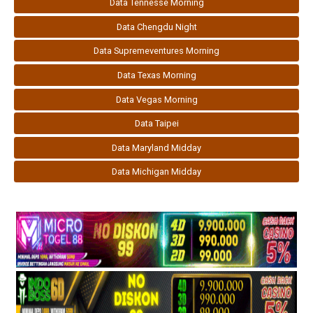
Data Tennesse Morning
Data Chengdu Night
Data Supremeventures Morning
Data Texas Morning
Data Vegas Morning
Data Taipei
Data Maryland Midday
Data Michigan Midday