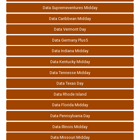
Data Supremeventures Midday
Data Caribbean Midday
Data Vermont Day
Data Germany Plus5
Data Indiana Midday
Data Kentucky Midday
Data Tennesse Midday
Data Texas Day
Data Rhode Island
Data Florida Midday
Data Pennsylvania Day
Data Illinois Midday
Data Missouri Midday