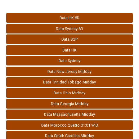
Data HK 6D
Data Sydney 6D
Data SGP
Data HK
Data Sydney
Data New Jersey Midday
Data Trinidad Tobago Midday
Data Ohio Midday
Data Georgia Midday
Data Massachusetts Midday
Data Morocco Quatro 01:01 WIB
Data South Carolina Midday