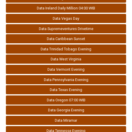
Data Ireland Daily Million 04:00 WIB
Data Vegas Day
Data Supremeventures Drivetime
Data Caribbean Sunset
Data Trinidad Tobago Evening
Data West Virginia
Data Vermont Evening
Data Pennsylvania Evening
Data Texas Evening
Data Oregon 07:00 WIB
Data Georgia Evening
Data Miramar
Data Tennesse Evening