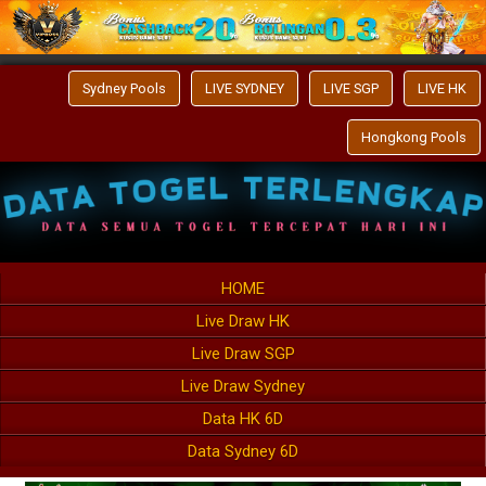
Sydney Pools
LIVE SYDNEY
LIVE SGP
LIVE HK
Hongkong Pools
HOME
Live Draw HK
Live Draw SGP
Live Draw Sydney
Data HK 6D
Data Sydney 6D