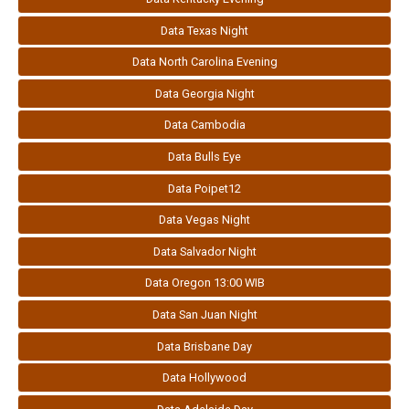
Data Texas Night
Data North Carolina Evening
Data Georgia Night
Data Cambodia
Data Bulls Eye
Data Poipet12
Data Vegas Night
Data Salvador Night
Data Oregon 13:00 WIB
Data San Juan Night
Data Brisbane Day
Data Hollywood