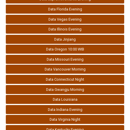
Data Florida Evening
Data Vegas Evening
Data Illinois Evening
Data Jinjiang
Data Oregon 10:00 WIB
Data Missouri Evening
Data Vancouver Morning
Data Connecticut Night
Data Gwangju Morning
Data Louisiana
Data Indiana Evening
Data Virginia Night
Data Kentucky Evening