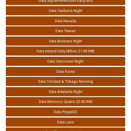
Data Supremeventures Early Bird
Data Canberra Night
Data Nevada
Data Taiwan
Data Brisbane Night
Data Ireland Daily Million 21:00 WIB
Data Vancouver Night
Data Korea
Data Trinidad & Tobago Morning
Data Adelaide Night
Data Morocco Quatro 22:00 WIB
Data Poipet22
Data Laos