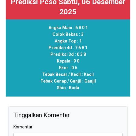
Prediksi Pcso Sabtu, 06 Desember
2025
Angka Main :
6 8 0 1
Colok Bebas :
3
Angka Top :
1
Prediksi 4d :
7 6 8 1
Prediksi 3d :
0 3 8
Kepala :
9 0
Ekor :
0 6
Tebak Besar / Kecil :
Kecil
Tebak Genap / Ganjil :
Ganjil
Shio :
Kuda
Tinggalkan Komentar
Komentar