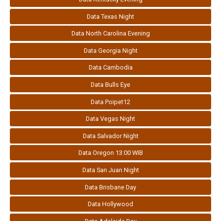
Data Texas Night
Data North Carolina Evening
Data Georgia Night
Data Cambodia
Data Bulls Eye
Data Poipet12
Data Vegas Night
Data Salvador Night
Data Oregon 13:00 WIB
Data San Juan Night
Data Brisbane Day
Data Hollywood