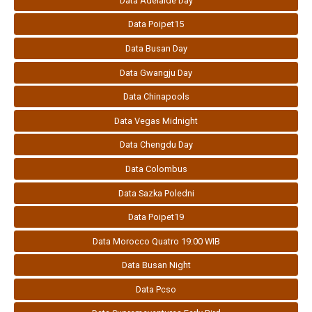
Data Adelaide Day
Data Poipet15
Data Busan Day
Data Gwangju Day
Data Chinapools
Data Vegas Midnight
Data Chengdu Day
Data Colombus
Data Sazka Poledni
Data Poipet19
Data Morocco Quatro 19:00 WIB
Data Busan Night
Data Pcso