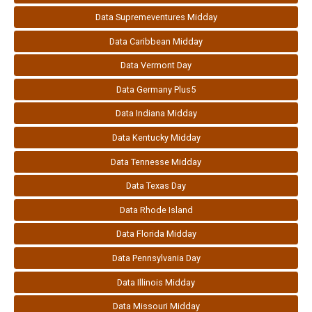
Data Supremeventures Midday
Data Caribbean Midday
Data Vermont Day
Data Germany Plus5
Data Indiana Midday
Data Kentucky Midday
Data Tennesse Midday
Data Texas Day
Data Rhode Island
Data Florida Midday
Data Pennsylvania Day
Data Illinois Midday
Data Missouri Midday