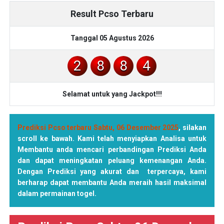
Result Pcso Terbaru
Tanggal 05 Agustus 2026
2
8
8
4
Selamat untuk yang Jackpot!!!
Prediksi Pcso terbaru Sabtu, 06 Desember 2025
, silakan
scroll ke bawah. Kami telah menyiapkan Analisa untuk
Membantu anda mencari perbandingan Prediksi Anda
dan dapat meningkatan peluang kemenangan Anda.
Dengan Prediksi yang akurat dan terpercaya, kami
berharap dapat membantu Anda meraih hasil maksimal
dalam permainan togel.